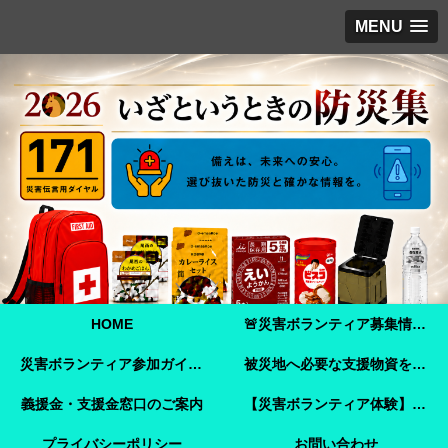
MENU
HOME
🚨災害ボランティア募集情報【2026年8月8日最新】熊本地震 🚨
災害ボランティア参加ガイド【令和8年熊本地震】事前登録・申し込み方法・ボランティア活動保険
被災地へ必要な支援物資を届けませんか？【熊本地震支援】｜Amazonほしい物リストで今すぐ支援できます
義援金・支援金窓口のご案内
【災害ボランティア体験】嘉島町で見た「命を守ることさえ難しい現実」と、全国へ伝えたいこと
プライバシーポリシー
お問い合わせ