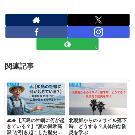
0
関連記事
注意喚起
防災情報
🌊🔥【広島の牡蠣に何が起
北朝鮮からのミサイル落下
きている？】“夏の異常高
時、どうする？具体的な防
温”が引き起こした歴史的
災を学ぶ