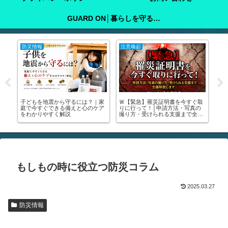
GUARD ON│暮らしを守る防犯ガイド
防災情報
注意喚起
注
町
子どもを地震から守るには？｜家
🚨【緊急】罹災証明書を今すぐ取

い
庭で今すぐできる備えと心のケア
りに行って！│申請方法・写真の
る
をわかりやすく解説
撮り方・受けられる支援まで全部
中
解説します🚨
が
もしもの時に役立つ防災コラム
2025.03.27
防災情報