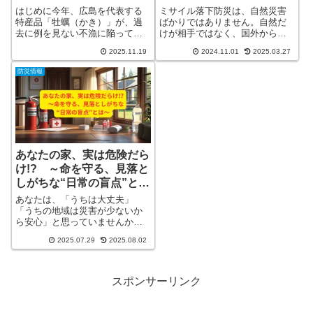
不漁と、来年への再生――
はじめに今年、広島を代表する
ミサイル落下防災は、自然災害
気象災害の時代に、広島の
特産品「牡蠣（かき）」が、過
ばかりではありません。自然だ
去に例を見ない不漁に陥ってい
けが相手ではなく、国外からの
海をどう守るか？――
ることをご存じでしょうか？
脅威、すなわち外国からの攻撃
2025.11.19
2024.11.01
2025.03.27
「え？ 牡蠣って冬の食べ物じゃ
にも備える必要があります。そ
ないのに、なんで“夏”が関係ある
れが、今回の北朝鮮からのミサ
防災情報
の？」と思った方も多いはずで
イル落下時の対応です。万が
詳しく見る
一、北詳しく見る
あなたの家、実は危険だら
け!? ～命を守る、見落と
しがちな“日常の盲点”とは
～
あなたは、「うちは大丈夫」
「うちの地域は災害が少ないか
ら安心」と思っていませんか？
日常の中で見落としがちな危険
2025.07.29
2025.08.02
ポイントを丁寧に解説していき
ます。「読んでよかった」では
なく、「読んで命が守れた」と
思っていただけます。
スポンサーリンク