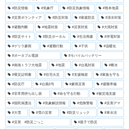
#防災情報
#気象庁
#防災気象情報
#熊本地震
#災害ボランティア
#防災対策
#家庭防災
#浸水対策
#避難判断
#地震対策
#災害対策
#大雨対策
#防災サイト
#防災ポータル
#生活再建
#停電対策
#ゲリラ豪雨
#避難行動
#子供
#温暖化
#ポータブル電源
#モバイルバッテリー
#南海トラフ大地震
#地震
#台風対策
#断水
#罹災証明書
#住宅火災
#支援物資
#家族を守る
#防災庁
#台風6号
#豪雨災害
#避難準備
#非常用持ち出し袋
#命を守る行動
#被災地支援
#国民保護法
#気象解説情報
#危険警報
#災害デマ
#大雪
#雪の災害
#防災リュック
#車水没
#災害 #防災ごっこ
#親子で防災