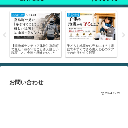
注意喚起
注意喚起
注
家
🚨【緊急】罹災証明書を今すぐ取
🚨【緊急】熊本地震で車中泊をす
た
ア
りに行って！│申請方法・写真の
る方、必ず見てください！🚨｜車
った
撮り方・受けられる支援まで全部
中泊のマニュアル・避難所の場所
実
解説します🚨
が分かります
き
お問い合わせ
2024.12.21