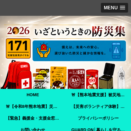
MENU
HOME
🚨【熊本地震支援】被災地へ必要な支援物資を届けませんか？｜Amazonほしい物リストで今すぐ支援できます🚨
🚨【令和8年熊本地震】災害ボランティア参加ガイド｜事前登録・申し込み方法・ボランティア活動保険🚨
【災害ボランティア体験】嘉島町で見た「命を守ることさえ難しい現実」と、全国へ伝えたいこと
【緊急】義援金・支援金窓口のご案内
プライバシーポリシー
お問い合わせ
GUARD ON│暮らしを守る防犯ガイド