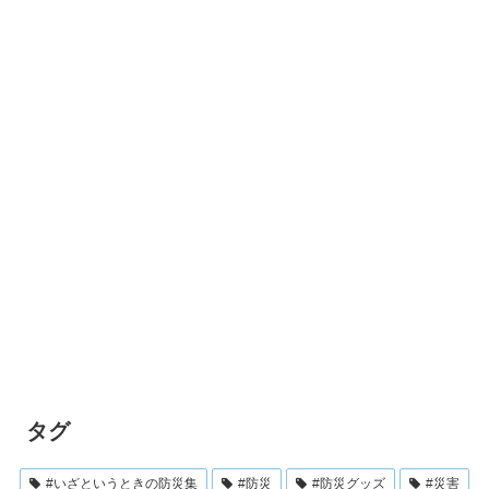
タグ
#いざというときの防災集
#防災
#防災グッズ
#災害