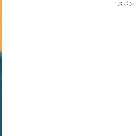
と恐怖、そして希望までを余すことな
この記事ではアメ
スポン
く記録するものです。過去にない雨量
台湾、韓国、南米
—霧島の一日の累計は？気象庁の発表
最新の防災事情と
やウェザーニュースのデ詳しく見る
利なグッズやアイ
見る