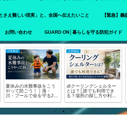
とさえ難しい現実」と、全国へ伝えたいこと
【緊急】義
お問い合わせ
GUARD ON│暮らしを守る防犯ガイド
注意喚起
注意喚起
夏休みの水難事故をこう
🧊クーリングシェルター
やって防ごう！｜海・
とは？│誰でも利用でき
川・プールで命を守る25
る？場所の探し方や利用
の対策
方法をわかりやすく解説
🏠