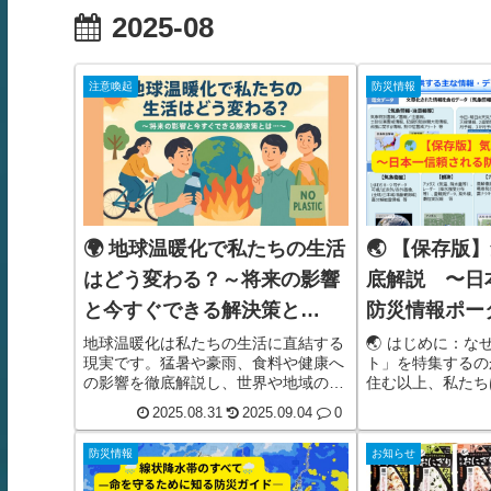
2025-08
注意喚起
防災情報
🌍 地球温暖化で私たちの生活
🌏 【保存版
はどう変わる？～将来の影響
底解説 〜日
と今すぐできる解決策と
防災情報ポー
は・・～
地球温暖化は私たちの生活に直結する
🌏 はじめに：
現実です。猛暑や豪雨、食料や健康へ
ト」を特集するの
の影響を徹底解説し、世界や地域の成
住む以上、私たち
功事例も紹介。家庭でできる省エネや
いながら生活して
2025.08.31
2025.09.04
0
移動・食生活・消費の工夫を具体的に
美しい風景や、豊
提示し、誰もが今すぐ始められる解決
恵みである温泉文
防災情報
お知らせ
策をわかりやすくまとめました。
のものです。しか
は「世界有数の災