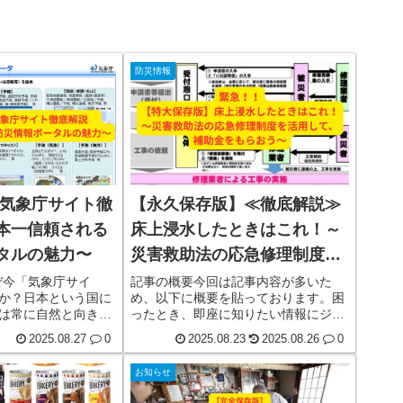
防災情報
】気象庁サイト徹
【永久保存版】≪徹底解説≫
本一信頼される
床上浸水したときはこれ！～
タルの魅力〜
災害救助法の応急修理制度を
活用して、補助金をもらおう
なぜ今「気象庁サイ
記事の概要今回は記事内容が多いた
か？日本という国に
め、以下に概要を貼っております。困
～
は常に自然と向き合
ったとき、即座に知りたい情報にジャ
います。四季折々の
ンプできますので、ご活用ください。
2025.08.27
0
2025.08.23
2025.08.26
0
かな水資源、火山の
はじめに床上浸水したときの応急修理
化は、自然の恩恵そ
制度とは？罹災証明書と「準半壊」認
お知らせ
しその一方で、日本
定の重要性補助金の最新情報と修理費
害大国」と呼ばれる
用の実例床上浸水で対象となる工事と