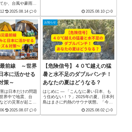
丁寧に解説します。これを読めば、断
てか、台風や豪雨、
水時の給水についてしっかり理解し、
など、自然災害が頻
安心して行動できるようになります。
.12
2025.08.14
0
2025.08.10
0
れらの災害は被災地
産を脅かすだけでな
お知らせ
や環境にも大きな影
す。被害のなかでも
題の一つが、「災害
その適切な処理問題
災最前線 ～世界
【危険信号】４０℃越えの猛
日本に活かせる
暑と水不足のダブルパンチ！
対策～
あなたの夏はどうなる？
災害は日本だけの問題
はじめに ― 「こんなに暑い日本、も
世界中で地震、台
う住めない！？」2025年の夏、日本列
などの災害が起こっ
島はまさに灼熱のサウナ状態。「今日
それぞれの事情に合
は40℃超えたらしいよ！」なんてニュ
.06
2025.08.07
0
2025.08.02
0
対策を進めており、
ースを聞いても、驚かなくなったあな
れらの「世界の知
た。でもちょっと待ってください――
れることで、いざと
水が足りないって知ってましたか？
っと強くできます。
「４０℃越えの猛暑」＋「水不足」＝