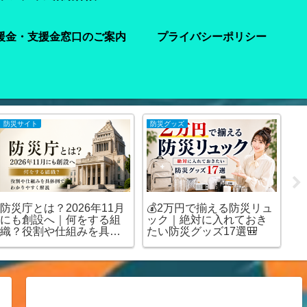
援金・支援金窓口のご案内
プライバシーポリシー
防災サイト
防災グッズ
注
防災庁とは？2026年11月
💰2万円で揃える防災リュ
【
にも創設へ｜何をする組
ック｜絶対に入れておき
水
織？役割や仕組みを具体
たい防災グッズ17選🎒
ど
例でわかりやすく解説
を