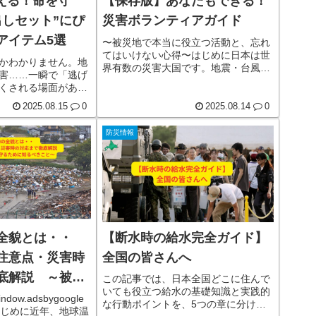
買える！命を守
【保存版】あなたもできる！
出しセット”にぴ
災害ボランティアガイド
アイテム5選
〜被災地で本当に役立つ活動と、忘れ
てはいけない心得〜はじめに日本は世
かわかりません。地
界有数の災害大国です。地震・台風・
害……一瞬で「逃げ
豪雨・土砂災害・火山噴火…。ニュー
くされる場面があり
スで「災害ボランティア募集」の文字
りになるのが、“軽
を見たことがある人も多いでしょう。
2025.08.15
0
2025.08.14
0
です。この記事で
ですが、「興味はあるけど、どう動け
立ち返り「今すぐ持
ばいいのかわからない」という声も少
防災情報
の5アイテム」を厳
なくありません。災害時のボランティ
人気のある商品を画像
アは、単に「善意を持って現地へ行
り詳しくご紹介しま
く」だけでは成立しません。現場で
— SEIWA Z61 携帯
は、被災者・行政・他のボランテ詳し
特徴と用途用途：断
く見る
る
の全貌とは・・
【断水時の給水完全ガイド】
注意点・災害時
全国の皆さんへ
底解説 ～被災
この記事では、日本全国どこに住んで
いても役立つ給水の基礎知識と実践的
守るために知る
indow.adsbygoogle
な行動ポイントを、5つの章に分けて
});1. はじめに近年、地球温