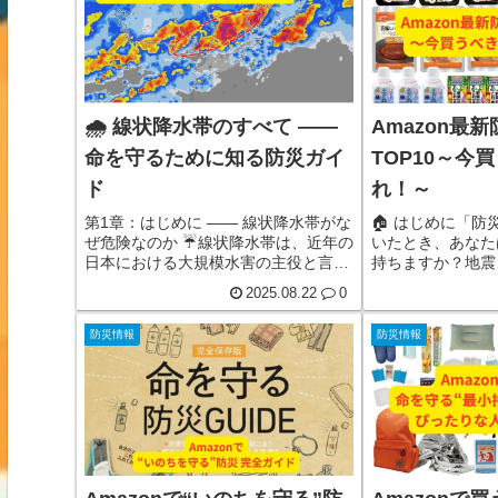
現実も抱えていま
風、豪雨、火山噴
たちの暮らしは、
と常に背中合わせ
見る
🌧 線状降水帯のすべて ——
Amazon最
命を守るために知る防災ガイ
TOP10～今
ド
れ！～
第1章：はじめに —— 線状降水帯がな
🏠 はじめに「
ぜ危険なのか ☔線状降水帯は、近年の
いたとき、あなた
日本における大規模水害の主役と言っ
持ちますか？地震
ても過言ではありません。2020年の熊
水、避難所生活…
2025.08.22
0
本豪雨、2017年の九州北部豪雨、
私たちは日常の延
2014年の広島豪雨——その背後には必
危機”を常に抱え
防災情報
防災情報
ず線状降水帯が存在しました。しかし
実際、近年は自然
一般の人にとっては「ニュースでよく
えています。大地
耳にする言葉」以上の理解は持たれて
なく、夏の猛暑に
いないのが現実です。線状降水帯と
の大雪による孤立
は、狭い範囲に数時間以上にわたって
外だった状況が「
豪雨をもたらす詳しく見る
した。ニュースで
見る