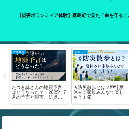
【災害ボランティア体験】嘉島町で見た「命を守るこ
注意喚起
お知らせ
車
たつき諒さんの地震予言
🚶防災散歩とは？🗺️│夏
て
はどうなった？｜2025年7
休みに家族みんなで楽し
の
月の予言と現実、防災と
もう！🧭
場
して私たちが考えるべき
こと