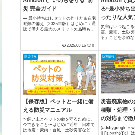
Amazonで“いのちを守る”防
Amazonで
災 完全ガイド
る“最小持ち
ったりな人気
— 最小持ち出しセットの作り方＆在宅
避難の備え（2025年版）はじめに：通
災害はいつ起こる
販で備える最大のメリット欠品時も代
震、豪雨、土砂災
替品が見つかりやすい（同等スペック
る」ことを余儀な
の候補が豊富）レビューから実用情報
ます。その時に頼
（耐久・サイズ感・欠点）が拾える定
2025.08.16
0
く、使える”装備
期おトク便・セールで食料や消耗品を
は、防災の基本に
計画的に更新できる大型・重い物（飲
防災情報
防災情報
ち出すべき最小限
料水ケース・ポータブル電源・ガス
選。Amazonで
缶）も自宅まで配送目標は「72時間
とともに、しっか
（3日）生き延びる力」を5–7kg/人で
す。1. 携帯トイレ 
整えること。さら詳しく見る
トイレ（3回分）
水やトイ詳しく見
【保存版】ペットと一緒に備
災害廃棄物
える防災マニュアル
種類・処理・
の対応まで徹
〜飼い主とペットの命を守るために、
今できること〜はじめに近年、日本で
地と暮らしを
(adsbygoogle = w
は地震・豪雨・台風・土砂災害など、
|| []).push({