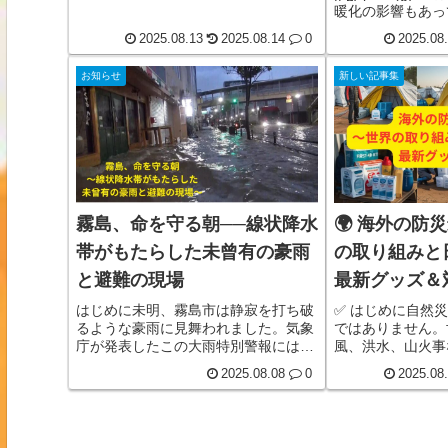
べきこと～
あらゆる自然災害が頻発しています。
暖化の影響もあっ
そのたびにニュースやSNSでは、避難
洪水、地震、豪雪
所に避難した人々の様子が伝えられま
2025.08.13
2025.08.14
0
2025.08
発しています。こ
すが、その中にペットを抱きかかえた
の人々の生命や財
り、ケージを持って避難する人の姿が
お知らせ
新しい記事集
く、私たちの社会
増えてきていることに気づかれた方も
響を及ぼしていま
多いでしょう。しかし同時に、「ペッ
特に注目すべき課
トの避難は受け入れてもらえなかっ
廃棄物」の発生と
た」「避難所で鳴き声やにお詳しく見
で詳しく見る
る
霧島、命を守る朝──線状降水
🌍 海外の防
帯がもたらした未曾有の豪雨
の取り組みと
と避難の現場
最新グッズ＆
はじめに未明、霧島市は静寂を打ち破
✅ はじめに自然
るような豪雨に見舞われました。気象
ではありません。
庁が発表したこの大雨特別警報には、
風、洪水、山火事
市民の胸に「今すぐ命を守る行動を」
ています。各国は
2025.08.08
0
2025.08
という緊張が刻まれました。雨量は
わせて独自の防災
500 mmを超え、まるで空から長さ1
私たち日本人もこ
mのホースで水をぶつけられているよ
恵」を学び取り入
うな感覚でした。この記事はその興奮
いう時の備えをも