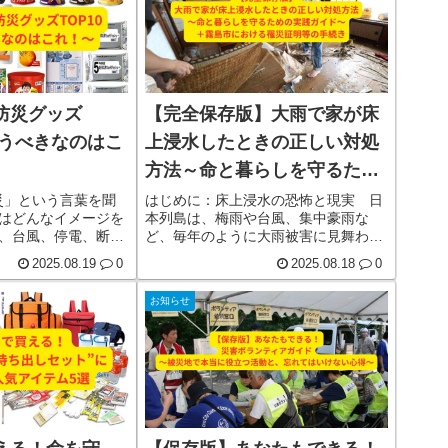
す。地震、津波、台
ならない工事必要書類と写真撮影の実
火、土砂災害——私
践マニュアル申請から補助金受給まで
こうした自然の猛威
の流れ借家・マンション世帯の応急修
です。では、詳しく
理の使い方応急仮設住宅や他制詳しく
見る
新防災グッズ
【完全保存版】大雨で家が床
買うべきなのはこ
上浸水したときの正しい対処
方法～命と暮らしを守るため
の実践ガイド～ ＋霧島市に
防災」という言葉を聞
はじめに：床上浸水の恐怖と現実 日
はどんなイメージを
本列島は、梅雨や台風、集中豪雨な
おける罹災証明等の手続き
、台風、停電、断
ど、毎年のように大雨被害に見舞われ
。日本に住む以上、
ています。その中でも、被害の深刻さ
2025.08.19
0
2025.08.18
0
長線上に“非日常の
が一気に生活に直結するのが「床上浸
て暮らしています。
水」です。床下浸水であれば、床板の
お知らせ
災害の発生頻度が増
下に水が溜まる程度で、掃除や修繕を
震や豪雨災害だけで
行えば生活を取り戻せるケースも多い
よる停電リスク、冬
ですが、床上浸水となると話は一変し
など、かつては想定
ます。家の中に泥水が流れ込み、家具
現実」になってきま
や家電、畳や壁紙に至るまで、すべて
被災者の声を詳しく
が汚染され、日常が一瞬にして詳しく
見る