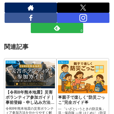
0
関連記事
防災情報
お知らせ
【令和8年熊本地震】災害
ボランティア参加ガイド｜
🌟親子で楽しく“防災ごっ
事前登録・申し込み方法・
こ”完全ガイド🌟
ボランティア活動保険
令和8年熊本地震の災害ボランテ
― 「いざというときの防災集」
ィア参加方法を分かりやすく解
流・保存版 ―🌸 はじめに（防災