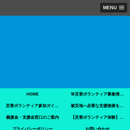
MENU
HOME
🚨災害ボランティア募集情報【2026年8月8日最新】熊本地震 🚨
災害ボランティア参加ガイド【令和8年熊本地震】事前登録・申し込み方法・ボランティア活動保険
被災地へ必要な支援物資を届けませんか？【熊本地震支援】｜Amazonほしい物リストで今すぐ支援できます
義援金・支援金窓口のご案内
【災害ボランティア体験】嘉島町で見た「命を守ることさえ難しい現実」と、全国へ伝えたいこと
プライバシーポリシー
お問い合わせ