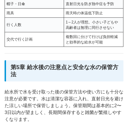
帽子・日傘
直射日光を防ぎ熱中症を予防
雨具
雨天時の体温低下防止
1～2人が理想。小さい子どもや
行く人数
高齢者は無理に同行させない
複数回に分けて行けば負担軽減
交代で行く計画
と効率的な給水が可能
第5章 給水後の注意点と安全な水の保管方
法
給水所で水を受け取った後の保管方法や使い方にも十分な
注意が必要です。水は清潔な容器に入れ、直射日光を避け
た涼しい場所で保管しましょう。保管期間は基本的に2〜
3日以内が望ましく、長期間保存すると雑菌が繁殖しやす
くなります。