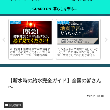
GUARD ON│暮らしを守る防犯ガイド
注意喚起
注意喚起
お
ぐ取
🚨【緊急】熊本地震で車中泊をす
たつき諒さんの地震予言はどうな
🚶
の
る方、必ず見てください！🚨｜車
った？｜2025年7月の予言と現
族み
部
中泊のマニュアル・避難所の場所
実、防災として私たちが考えるべ
が分かります
きこと
【断水時の給水完全ガイド】全国の皆さん
へ
2025.08.10
防災情報