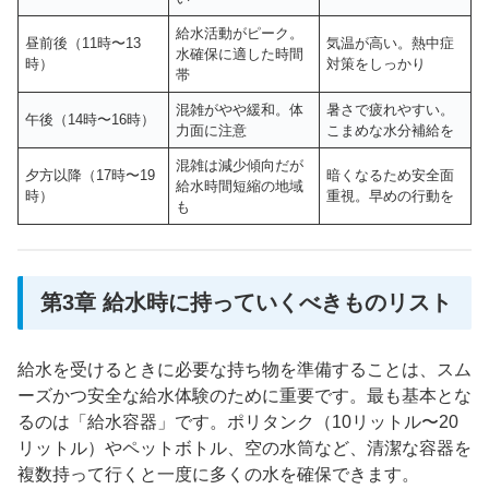
給水活動がピーク。
昼前後（11時〜13
気温が高い。熱中症
水確保に適した時間
時）
対策をしっかり
帯
混雑がやや緩和。体
暑さで疲れやすい。
午後（14時〜16時）
力面に注意
こまめな水分補給を
混雑は減少傾向だが
夕方以降（17時〜19
暗くなるため安全面
給水時間短縮の地域
時）
重視。早めの行動を
も
第3章 給水時に持っていくべきものリスト
給水を受けるときに必要な持ち物を準備することは、スム
ーズかつ安全な給水体験のために重要です。最も基本とな
るのは「給水容器」です。ポリタンク（10リットル〜20
リットル）やペットボトル、空の水筒など、清潔な容器を
複数持って行くと一度に多くの水を確保できます。