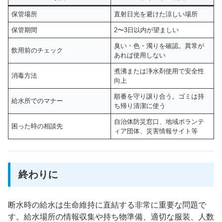
保管場所
直射日光を避けた涼しい場所
保管期間
2〜3日以内が望ましい
臭い・色・濁りを確認。異常が
飲用前のチェック
あれば使用しない
煮沸または浄水剤使用で安全性
消毒方法
向上
順番を守り譲り合う。ゴミは持
給水所でのマナー
ち帰り清潔に使う
自治体防災窓口、地域ボランテ
困った時の相談先
ィア団体、災害情報サイト等
終わりに
断水時の給水は生命維持に直結する非常に重要な問題で
す。給水場所の情報収集や持ち物準備、適切な服装、人数