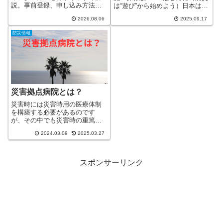
説。事前登録、申し込み方法、
は“遊び”から始めよう）日本は世
活動の流れ、ボランティア活動
界でも有数の自然災害大国。地
2026.08.06
2025.09.17
保険、持ち物、支援物資の注意
震・台風・大雨・津波・火山噴
点まで、熊本県社会福祉協議会
火…どれもニュースで見ない日
防災情報
の公式情報をもとに詳しくご紹
はありません。「防災」詳しく
介します。
見る
災害拠点病院とは？
災害時には災害時用の医療体制
を構築する必要があるのです
が、その中でも災害時の重篤患
者を中心に扱うのが「災害拠点
2024.03.09
2025.03.27
病院」です。もし、実際に災害
に自分が遭遇したら？どのよう
にして、病院を探せばいいのだ
ろう？そんな素朴な疑問をふと
スポンサーリンク
感じました。身近な災害拠点病
院はどこなのだろう。どこに行
けば、命が助かるのか。そんな
疑問が少しでも解消されたらと
思い、取り上げていきます。