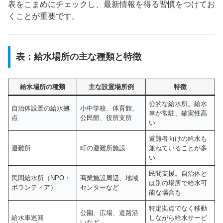
表をこまめにチェックし、最新情報を得る習慣をつけてお
くことが重要です。
表：給水場所の主な種類と特徴
給水場所の種類
主な設置場所例
特徴
公的な給水所。給水
自治体設置の給水拠
小中学校、体育館、
車が常駐、確実性高
点
公民館、役所支所
い
避難者向けの給水も
避難所
町の避難所施設
兼ねていることが多
い
民間支援。自治体と
民間給水所（NPO・
商業施設周辺、地域
は別の場所で給水可
ボランティア）
センターなど
能な場合も
特定拠点でなく移動
公園、広場、道路沿
給水車巡回
しながら給水サービ
いなど