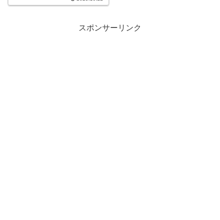
（暑い）、不安で食欲が落ちる
――そんなときこそ、温かくて
おいしい一杯が、人を前向きに
し、家詳しく見る
スポンサーリンク