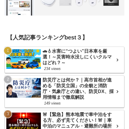
【人気記事ランキングbest３】
🚗💧水害に“つよい”日本車を厳
選！～災害時水没しにくいクルマ
はどれ？～
234 views
防災庁とは何か？｜高市首相が進
める「防災立国」の全貌と消防
庁・気象庁との違い、防災DX、採
用情報まで徹底解説
149 views
🚨【緊急】熊本地震で車中泊をす
る方、必ず見てください！🚨｜車
中泊のマニュアル・避難所の場所