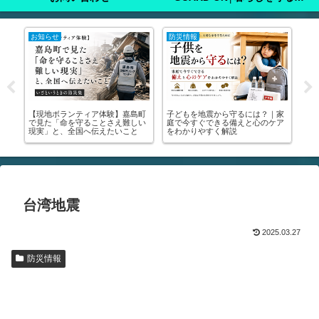
注意喚起
注意喚起
注
家
🚨【緊急】罹災証明書を今すぐ取
🚨【緊急】熊本地震で車中泊をす
た
ア
りに行って！│申請方法・写真の
る方、必ず見てください！🚨｜車
った
撮り方・受けられる支援まで全部
中泊のマニュアル・避難所の場所
実
解説します🚨
が分かります
き
台湾地震
2025.03.27
防災情報