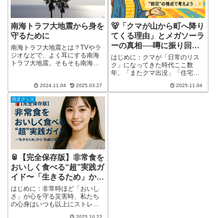
南海トラフ大地震から身を
🐻「クマが山から町へ降り
守るために
てくる理由」とメガソーラ
ーの真相──噂に振り回さ
南海トラフ大地震とは？TVやラ
れず、“防災”の視点で考え
ジオなどで、よく耳にする南海
はじめに：クマが「日常のリス
トラフ大地震。そもそも南海ト
よう
ク」になってきた時代ここ数
ラフとは何？どこにあるの？そ
年、「またクマ出没」「住宅街
んな疑問に、今回調べてみまし
でクマ」「通学路にクマ」とい
た。動画もアップしてますので
2024.11.04
2025.03.27
2025.11.04
うニュースが、本当に増えまし
（出典：中田敦彦さんのYouT詳
た。里山だけでなく、普通の住
防災グッズ
しく見る
宅地・商店街・学校周辺にまで
クマが詳しく見る
🥫【完全保存版】非常食を
おいしく食べる“超”実践ガ
イド〜「生きるため」から
「笑顔になる」へ〜
はじめに：非常時ほど「おいし
さ」が心を守る災害時、私たち
の心身はいつも以上にストレス
を受けます。眠れない、寒い
2025.10.22