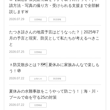
請方法・写真の撮り方・受けられる支援まで全部解
説します🚨
2026.07.29
注意喚起
防災情報
たつき諒さんの地震予言はどうなった？｜2025年7
月の予言と現実、防災として私たちが考えるべきこ
と
2026.07.25
注意喚起
🚶防災散歩とは？🗺️│夏休みに家族みんなで楽しも
う！🧭
2026.07.22
お知らせ
防災情報
夏休みの水難事故をこうやって防ごう！｜海・川・
プールで命を守る25の対策
2026.07.22
注意喚起