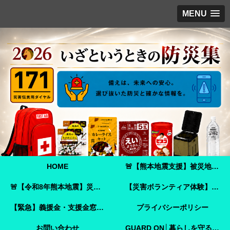
MENU
HOME
🚨【熊本地震支援】被災地へ必要な支援物資を届けませんか？｜Amazonほしい物リストで今すぐ支援できます🚨
🚨【令和8年熊本地震】災害ボランティア参加ガイド｜事前登録・申し込み方法・ボランティア活動保険🚨
【災害ボランティア体験】嘉島町で見た「命を守ることさえ難しい現実」と、全国へ伝えたいこと
【緊急】義援金・支援金窓口のご案内
プライバシーポリシー
お問い合わせ
GUARD ON│暮らしを守る防犯ガイド