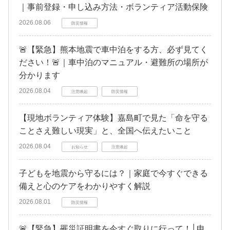
｜事前登録・申し込み方法・ボランティア活動保険
2026.08.06
防災情報
🚨【緊急】熊本地震で車中泊をする方、必ず見てく
ださい！🚨｜車中泊のマニュアル・避難所の場所が
分かります
2026.08.04
注意喚起
防災情報
【現地ボランティア体験】嘉島町で見た「命を守る
ことさえ難しい現実」と、全国へ伝えたいこと
2026.08.04
お知らせ
注意喚起
子どもを地震から守るには？｜家庭で今すぐできる
備えと心のケアをわかりやすく解説
2026.08.01
防災情報
🚨【緊急】罹災証明書を今すぐ取りに行って！│申