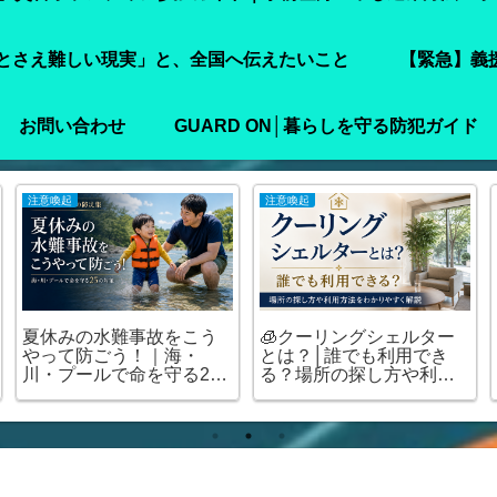
とさえ難しい現実」と、全国へ伝えたいこと
【緊急】義
お問い合わせ
GUARD ON│暮らしを守る防犯ガイド
注意喚起
注意喚起
夏休みの水難事故をこう
🧊クーリングシェルター
やって防ごう！｜海・
とは？│誰でも利用でき
川・プールで命を守る25
る？場所の探し方や利用
の対策
方法をわかりやすく解説
🏠