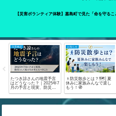
【災害ボランティア体験】嘉島町で見た「命を守るこ
注意喚起
お知らせ
車
たつき諒さんの地震予言
🚶防災散歩とは？🗺️│夏
て
はどうなった？｜2025年7
休みに家族みんなで楽し
の
月の予言と現実、防災と
もう！🧭
場
して私たちが考えるべき
こと