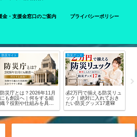
援金・支援金窓口のご案内
プライバシーポリシー
防災サイト
防災グッズ
注
防災庁とは？2026年11月
💰2万円で揃える防災リュ
【
にも創設へ｜何をする組
ック｜絶対に入れておき
水
織？役割や仕組みを具体
たい防災グッズ17選🎒
ど
例でわかりやすく解説
を