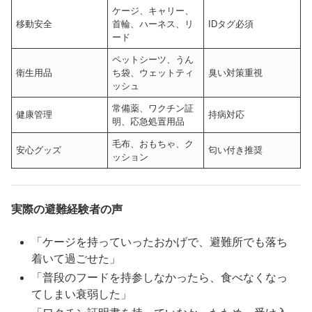
ケージ、キャリー、
移動安全
首輪、ハーネス、リ
IDタグ必須
ード
ペットシーツ、うん
衛生用品
ち袋、ウェットティ
臭い対策重視
ッシュ
常備薬、ワクチン証
健康管理
持病対応
明、応急処置用品
毛布、おもちゃ、ク
安心グッズ
匂い付き推奨
ッション
実際の避難経験者の声
「ケージを持っていったおかげで、避難所でも落ち
着いて過ごせた」
「普段のフードを持参しなかったら、食べなくなっ
てしまい衰弱した」