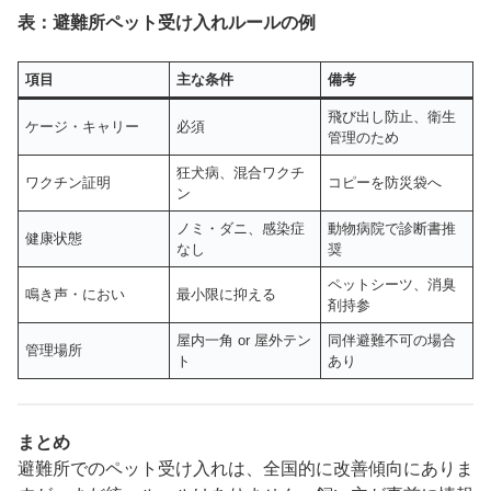
表：避難所ペット受け入れルールの例
項目
主な条件
備考
飛び出し防止、衛生
ケージ・キャリー
必須
管理のため
狂犬病、混合ワクチ
ワクチン証明
コピーを防災袋へ
ン
ノミ・ダニ、感染症
動物病院で診断書推
健康状態
なし
奨
ペットシーツ、消臭
鳴き声・におい
最小限に抑える
剤持参
屋内一角 or 屋外テン
同伴避難不可の場合
管理場所
ト
あり
まとめ
避難所でのペット受け入れは、全国的に改善傾向にありま