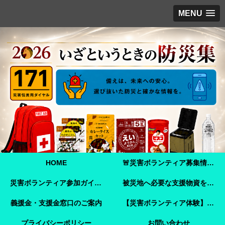
MENU
HOME
🚨災害ボランティア募集情報【2026年8月8日最新】熊本地震 🚨
災害ボランティア参加ガイド【令和8年熊本地震】事前登録・申し込み方法・ボランティア活動保険
被災地へ必要な支援物資を届けませんか？【熊本地震支援】｜Amazonほしい物リストで今すぐ支援できます
義援金・支援金窓口のご案内
【災害ボランティア体験】嘉島町で見た「命を守ることさえ難しい現実」と、全国へ伝えたいこと
プライバシーポリシー
お問い合わせ