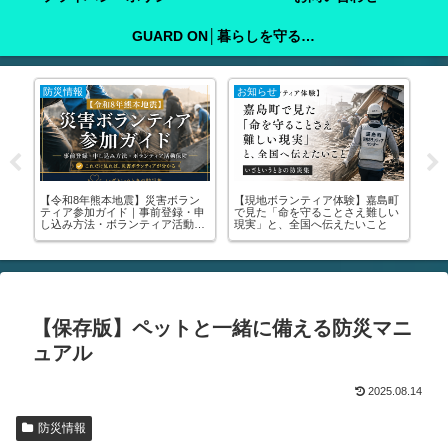
GUARD ON│暮らしを守る防犯ガイド
防災情報
お知らせ
防
な
【令和8年熊本地震】災害ボラン
【現地ボランティア体験】嘉島町
子
ティア参加ガイド｜事前登録・申
で見た「命を守ることさえ難しい
庭
ぐ
し込み方法・ボランティア活動保
現実」と、全国へ伝えたいこと
を
険
【保存版】ペットと一緒に備える防災マニ
ュアル
2025.08.14
防災情報