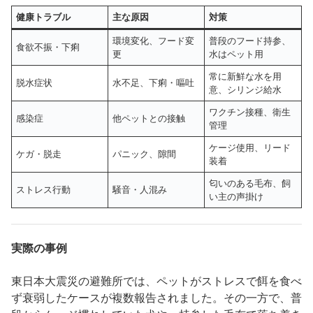
健康トラブル
主な原因
対策
環境変化、フード変
普段のフード持参、
食欲不振・下痢
更
水はペット用
常に新鮮な水を用
脱水症状
水不足、下痢・嘔吐
意、シリンジ給水
ワクチン接種、衛生
感染症
他ペットとの接触
管理
ケージ使用、リード
ケガ・脱走
パニック、隙間
装着
匂いのある毛布、飼
ストレス行動
騒音・人混み
い主の声掛け
実際の事例
東日本大震災の避難所では、ペットがストレスで餌を食べ
ず衰弱したケースが複数報告されました。その一方で、普