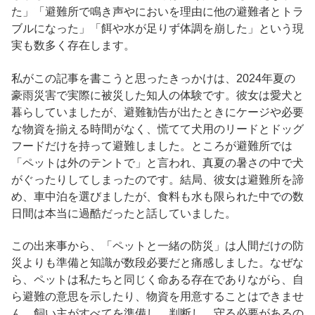
た」「避難所で鳴き声やにおいを理由に他の避難者とトラ
ブルになった」「餌や水が足りず体調を崩した」という現
実も数多く存在します。
私がこの記事を書こうと思ったきっかけは、2024年夏の
豪雨災害で実際に被災した知人の体験です。彼女は愛犬と
暮らしていましたが、避難勧告が出たときにケージや必要
な物資を揃える時間がなく、慌てて犬用のリードとドッグ
フードだけを持って避難しました。ところが避難所では
「ペットは外のテントで」と言われ、真夏の暑さの中で犬
がぐったりしてしまったのです。結局、彼女は避難所を諦
め、車中泊を選びましたが、食料も水も限られた中での数
日間は本当に過酷だったと話していました。
この出来事から、「ペットと一緒の防災」は人間だけの防
災よりも準備と知識が数段必要だと痛感しました。なぜな
ら、ペットは私たちと同じく命ある存在でありながら、自
ら避難の意思を示したり、物資を用意することはできませ
ん。飼い主がすべてを準備し、判断し、守る必要があるの