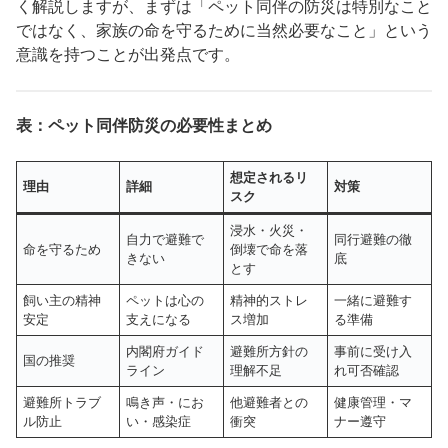
く解説しますが、まずは「ペット同伴の防災は特別なこと
ではなく、家族の命を守るために当然必要なこと」という
意識を持つことが出発点です。
表：ペット同伴防災の必要性まとめ
想定されるリ
理由
詳細
対策
スク
浸水・火災・
自力で避難で
同行避難の徹
命を守るため
倒壊で命を落
きない
底
とす
飼い主の精神
ペットは心の
精神的ストレ
一緒に避難す
安定
支えになる
ス増加
る準備
内閣府ガイド
避難所方針の
事前に受け入
国の推奨
ライン
理解不足
れ可否確認
避難所トラブ
鳴き声・にお
他避難者との
健康管理・マ
ル防止
い・感染症
衝突
ナー遵守