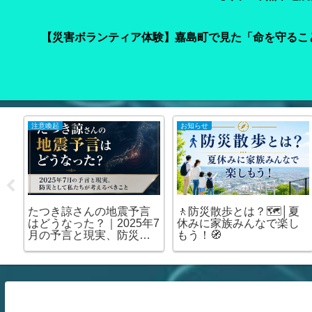
【災害ボランティア体験】嘉島町で見た「命を守るこ
注意喚起
お知らせ
車
たつき諒さんの地震予言
🚶防災散歩とは？🗺️│夏
て
はどうなった？｜2025年7
休みに家族みんなで楽し
の
月の予言と現実、防災と
もう！🧭
場
して私たちが考えるべき
こと