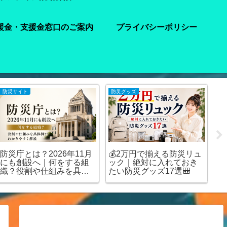
援金・支援金窓口のご案内
プライバシーポリシー
防災サイト
防災グッズ
注
防災庁とは？2026年11月
💰2万円で揃える防災リュ
【
にも創設へ｜何をする組
ック｜絶対に入れておき
水
織？役割や仕組みを具体
たい防災グッズ17選🎒
ど
例でわかりやすく解説
を