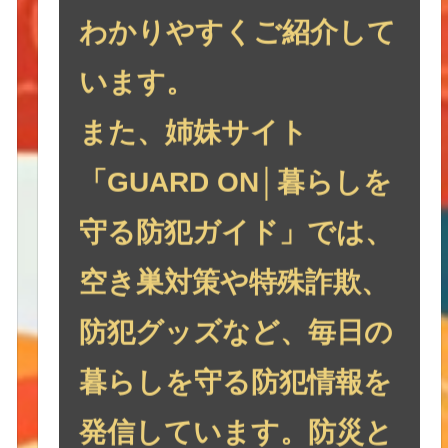
わかりやすくご紹介して
います。
また、姉妹サイト
「GUARD ON│暮らしを
守る防犯ガイド」では、
空き巣対策や特殊詐欺、
防犯グッズなど、毎日の
暮らしを守る防犯情報を
発信しています。防災と