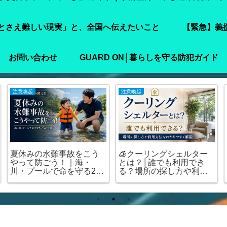
とさえ難しい現実」と、全国へ伝えたいこと
【緊急】義
お問い合わせ
GUARD ON│暮らしを守る防犯ガイド
注意喚起
注意喚起
夏休みの水難事故をこう
🧊クーリングシェルター
やって防ごう！｜海・
とは？│誰でも利用でき
川・プールで命を守る25
る？場所の探し方や利用
の対策
方法をわかりやすく解説
🏠