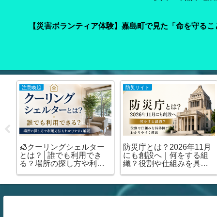
【災害ボランティア体験】嘉島町で見た「命を守るこ
防災グッズ
防災情報
の
【熊本地震支援】被災地
【令和8年熊本地震】災
身
へ必要な支援物資を届け
ボランティア参加ガイド
災
ませんか？｜Amazonほし
｜事前登録・申し込み方
い物リストで今すぐ支援
法・ボランティア活動保
できます
険