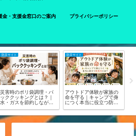
援金・支援金窓口のご案内
プライバシーポリシー
注意喚起
注意喚起
🚨【緊急】罹災証明書を
🚨【緊急】熊本地震で車
今すぐ取りに行って！│申
中泊をする方、必ず見て
請方法・写真の撮り方・
ください！🚨｜車中泊の
受けられる支援まで全部
マニュアル・避難所の場
解説します🚨
所が分かります