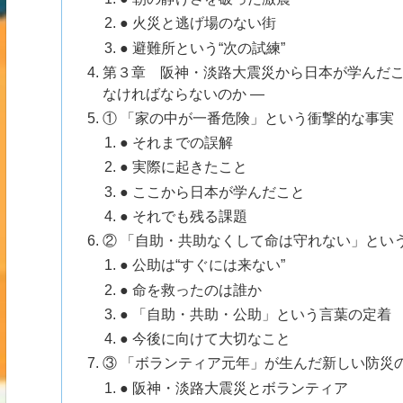
● 火災と逃げ場のない街
● 避難所という“次の試練”
第３章 阪神・淡路大震災から日本が学んだこ
なければならないのか ―
① 「家の中が一番危険」という衝撃的な事実
● それまでの誤解
● 実際に起きたこと
● ここから日本が学んだこと
● それでも残る課題
② 「自助・共助なくして命は守れない」とい
● 公助は“すぐには来ない”
● 命を救ったのは誰か
● 「自助・共助・公助」という言葉の定着
● 今後に向けて大切なこと
③ 「ボランティア元年」が生んだ新しい防災
● 阪神・淡路大震災とボランティア