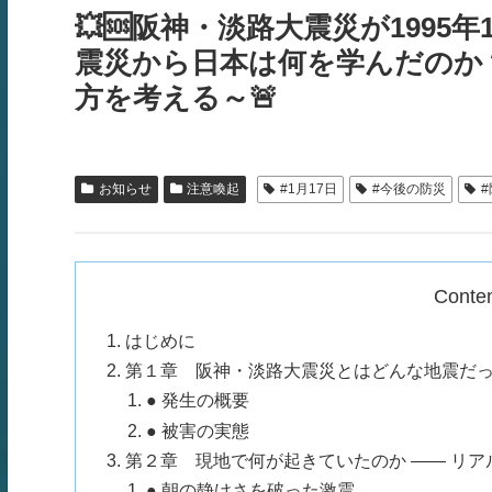
💥🆘阪神・淡路大震災が1995年
震災から日本は何を学んだのか
方を考える～🚨
お知らせ
注意喚起
#1月17日
#今後の防災
Conte
はじめに
第１章 阪神・淡路大震災とはどんな地震だ
● 発生の概要
● 被害の実態
第２章 現地で何が起きていたのか ―― リア
● 朝の静けさを破った激震