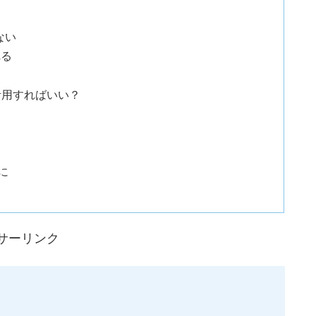
ない
れる
活用すればいい？
に
サーリンク