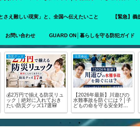
とさえ難しい現実」と、全国へ伝えたいこと
【緊急】義
お問い合わせ
GUARD ON│暮らしを守る防犯ガイド
お知らせ
防災情報
害
【現地ボランティア体
子どもを地震から守るに
験】嘉島町で見た「命を
は？｜家庭で今すぐでき
守ることさえ難しい現
る備えと心のケアをわか
実」と、全国へ伝えたい
りやすく解説
こと