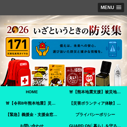
MENU
HOME
🚨【熊本地震支援】被災地へ必要な支援物資を届けませんか？｜Amazonほしい物リストで今すぐ支援できます🚨
🚨【令和8年熊本地震】災害ボランティア参加ガイド｜事前登録・申し込み方法・ボランティア活動保険🚨
【災害ボランティア体験】嘉島町で見た「命を守ることさえ難しい現実」と、全国へ伝えたいこと
【緊急】義援金・支援金窓口のご案内
プライバシーポリシー
お問い合わせ
GUARD ON│暮らしを守る防犯ガイド