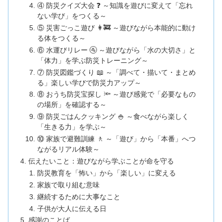
④ 防災クイズ大会 ❓ ～知識を遊びに変えて「忘れ
ない学び」をつくる～
⑤ 災害ごっこ遊び 👩‍🚒 ～遊びながら本能的に動け
る体をつくる～
⑥ 水運びリレー 🚰 ～遊びながら「水の大切さ」と
「体力」を学ぶ防災トレーニング～
⑦ 防災図鑑づくり 📖 ～「調べて・描いて・まとめ
る」楽しい学びで防災力アップ～
⑧ おうち防災宝探し 🔦 ～遊び感覚で「必要なもの
の場所」を確認する～
⑨ 防災ごはんクッキング 🍚 ～食べながら楽しく
「生きる力」を学ぶ～
⑩ 家族で避難訓練 🚶 ～「遊び」から「本番」へつ
ながるリアル体験～
伝えたいこと：遊びながら学ぶことが命を守る
防災教育を「怖い」から「楽しい」に変える
家族で取り組む意味
継続するために大事なこと
子供が大人に伝える日
感謝のことば