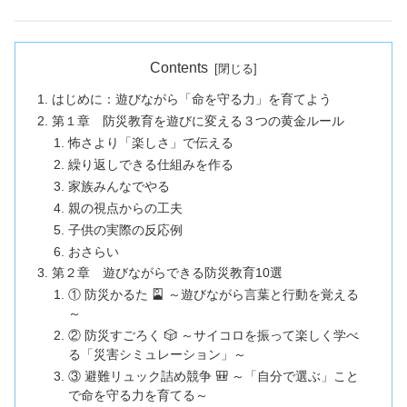
Contents
はじめに：遊びながら「命を守る力」を育てよう
第１章 防災教育を遊びに変える３つの黄金ルール
怖さより「楽しさ」で伝える
繰り返しできる仕組みを作る
家族みんなでやる
親の視点からの工夫
子供の実際の反応例
おさらい
第２章 遊びながらできる防災教育10選
① 防災かるた 🎴 ～遊びながら言葉と行動を覚える
～
② 防災すごろく 🎲 ～サイコロを振って楽しく学べ
る「災害シミュレーション」～
③ 避難リュック詰め競争 🎒 ～「自分で選ぶ」こと
で命を守る力を育てる～