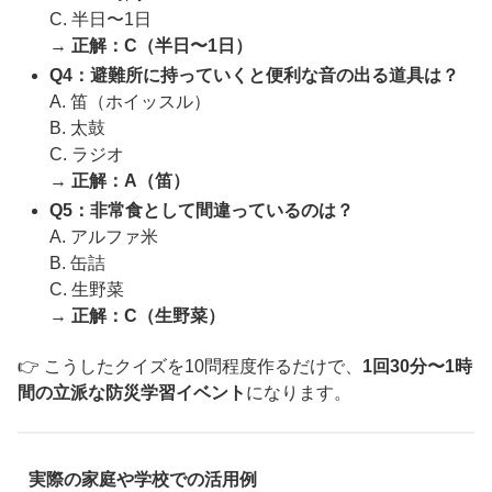
C. 半日〜1日
→
正解：C（半日〜1日）
Q4：避難所に持っていくと便利な音の出る道具は？
A. 笛（ホイッスル）
B. 太鼓
C. ラジオ
→
正解：A（笛）
Q5：非常食として間違っているのは？
A. アルファ米
B. 缶詰
C. 生野菜
→
正解：C（生野菜）
👉 こうしたクイズを10問程度作るだけで、
1回30分〜1時
間の立派な防災学習イベント
になります。
実際の家庭や学校での活用例