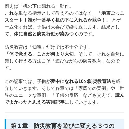
例えば「机の下に隠れる」動作。
これを単なる指示として教えるのではなく、
「地震ごっこ
スタート！誰が一番早く机の下に入れるか競争！」
とゲ
ーム化すれば、子供は大喜びで繰り返します。結果とし
て、
体に自然と防災行動が染みつく
のです。
防災教育は「知識」だけでは不十分です。
「体で覚える」ことが何より大切
。そして、それを自然に
楽しく行える方法こそ「遊びながらの防災教育」なので
す。
この記事では、
子供が夢中になれる10の防災教育法
を紹
介していきます。そして各章では「家庭での実例」や「世
界のユニークな事例」「子供の反応」なども交えて、
読ん
でよかったと思える実用記事
にしていきます。
第１章 防災教育を遊びに変える３つの