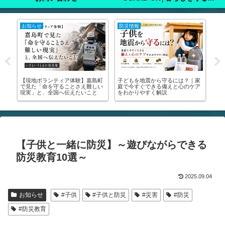
お知らせ
防災情報
注
ン
【現地ボランティア体験】嘉島町
子どもを地震から守るには？｜家

申
で見た「命を守ることさえ難しい
庭で今すぐできる備えと心のケア
り
保
現実」と、全国へ伝えたいこと
をわかりやすく解説
撮
解説
【子供と一緒に防災】～遊びながらできる
防災教育10選～
2025.09.04
お知らせ
#子供
#子供と防災
#災害
#防災
#防災教育