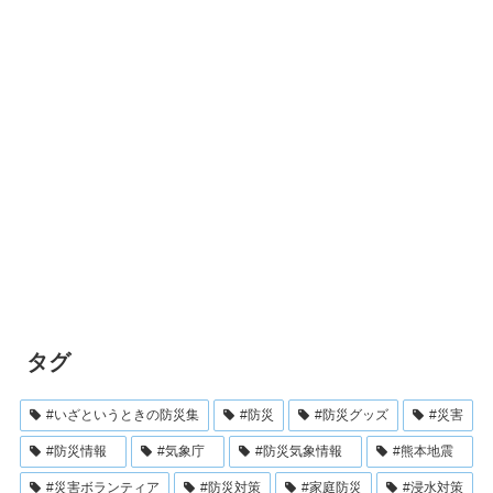
タグ
#いざというときの防災集
#防災
#防災グッズ
#災害
#防災情報
#気象庁
#防災気象情報
#熊本地震
#災害ボランティア
#防災対策
#家庭防災
#浸水対策