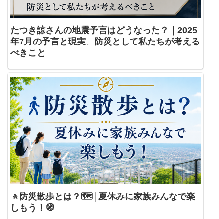
たつき諒さんの地震予言はどうなった？｜2025
年7月の予言と現実、防災として私たちが考える
べきこと
🚶防災散歩とは？🗺️│夏休みに家族みんなで楽
しもう！🧭