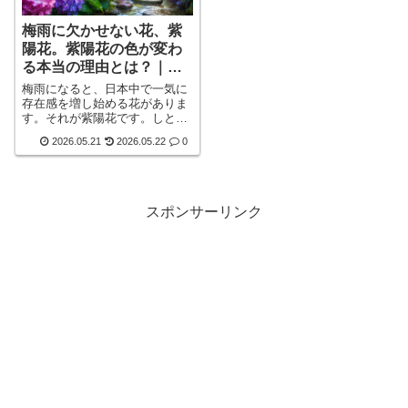
梅雨に欠かせない花、紫
陽花。紫陽花の色が変わ
る本当の理由とは？｜
青・ピンク・紫になる不
梅雨になると、日本中で一気に
思議を分かりやすく解説
存在感を増し始める花がありま
す。それが紫陽花です。しとし
と降る雨の中で静かに咲く姿
2026.05.21
2026.05.22
0
は、まさに日本の梅雨を象徴す
る風景とも言えるかもしれませ
ん。しかし、紫陽花を見ている
と、ある不思議なことに気づく
人も多いのではないでしょう
スポンサーリンク
か。同じ場所に咲いているの
に、青い花もあれば、紫色の花
もあり、ピンクの花まである。
さらに、よく見ると、去年と色
が違うように見えることもあり
ます。なぜ紫陽詳しく見る