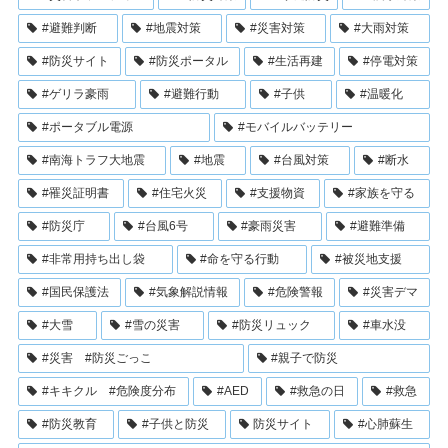
#避難判断
#地震対策
#災害対策
#大雨対策
#防災サイト
#防災ポータル
#生活再建
#停電対策
#ゲリラ豪雨
#避難行動
#子供
#温暖化
#ポータブル電源
#モバイルバッテリー
#南海トラフ大地震
#地震
#台風対策
#断水
#罹災証明書
#住宅火災
#支援物資
#家族を守る
#防災庁
#台風6号
#豪雨災害
#避難準備
#非常用持ち出し袋
#命を守る行動
#被災地支援
#国民保護法
#気象解説情報
#危険警報
#災害デマ
#大雪
#雪の災害
#防災リュック
#車水没
#災害 #防災ごっこ
#親子で防災
#キキクル #危険度分布
#AED
#救急の日
#救急
#防災教育
#子供と防災
防災サイト
#心肺蘇生