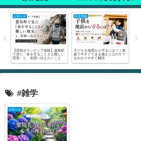
注意喚起
注意喚起
注
家
🚨【緊急】罹災証明書を今すぐ取
🚨【緊急】熊本地震で車中泊をす
た
ア
りに行って！│申請方法・写真の
る方、必ず見てください！🚨｜車
った
撮り方・受けられる支援まで全部
中泊のマニュアル・避難所の場所
実
解説します🚨
が分かります
き
#雑学
お知らせ