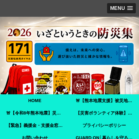
MENU
HOME
🚨【熊本地震支援】被災地へ必要な支援物資を届けませんか？｜Amazonほしい物リストで今すぐ支援できます🚨
🚨【令和8年熊本地震】災害ボランティア参加ガイド｜事前登録・申し込み方法・ボランティア活動保険🚨
【災害ボランティア体験】嘉島町で見た「命を守ることさえ難しい現実」と、全国へ伝えたいこと
【緊急】義援金・支援金窓口のご案内
プライバシーポリシー
お問い合わせ
GUARD ON│暮らしを守る防犯ガイド