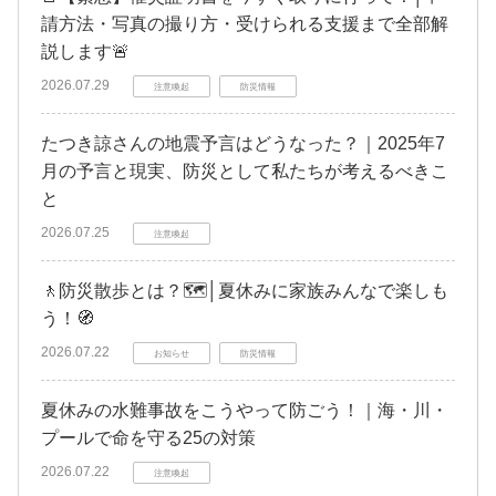
請方法・写真の撮り方・受けられる支援まで全部解
説します🚨
2026.07.29
注意喚起
防災情報
たつき諒さんの地震予言はどうなった？｜2025年7
月の予言と現実、防災として私たちが考えるべきこ
と
2026.07.25
注意喚起
🚶防災散歩とは？🗺️│夏休みに家族みんなで楽しも
う！🧭
2026.07.22
お知らせ
防災情報
夏休みの水難事故をこうやって防ごう！｜海・川・
プールで命を守る25の対策
2026.07.22
注意喚起