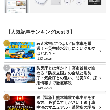
【人気記事ランキングbest３】
🚗💧水害に“つよい”日本車を厳
選！～災害時水没しにくいクルマ
はどれ？～
232 views
防災庁とは何か？｜高市首相が進
める「防災立国」の全貌と消防
庁・気象庁との違い、防災DX、採
用情報まで徹底解説
149 views
🚨【緊急】熊本地震で車中泊をす
る方、必ず見てください！🚨｜車
中泊のマニュアル・避難所の場所