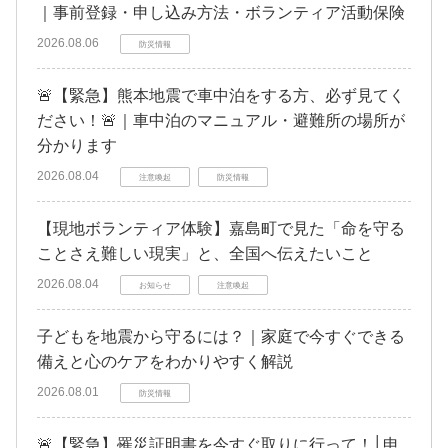
｜事前登録・申し込み方法・ボランティア活動保険
2026.08.06
防災情報
🚨【緊急】熊本地震で車中泊をする方、必ず見てく
ださい！🚨｜車中泊のマニュアル・避難所の場所が
分かります
2026.08.04
注意喚起
防災情報
【現地ボランティア体験】嘉島町で見た「命を守る
ことさえ難しい現実」と、全国へ伝えたいこと
2026.08.04
お知らせ
注意喚起
子どもを地震から守るには？｜家庭で今すぐできる
備えと心のケアをわかりやすく解説
2026.08.01
防災情報
🚨【緊急】罹災証明書を今すぐ取りに行って！│申