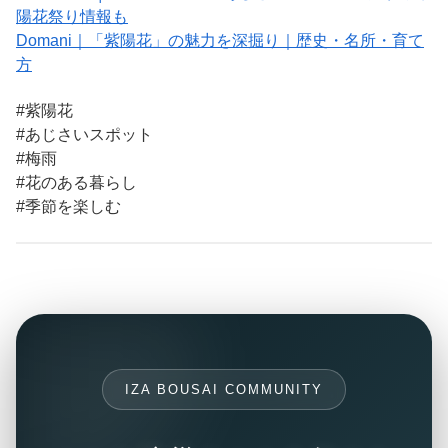
陽花祭り情報も
Domani｜「紫陽花」の魅力を深掘り｜歴史・名所・育て
方
#紫陽花
#あじさいスポット
#梅雨
#花のある暮らし
#季節を楽しむ
IZA BOUSAI COMMUNITY