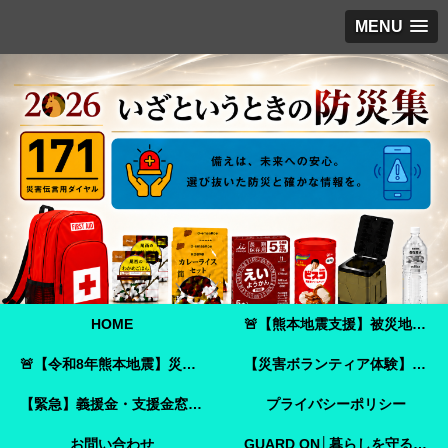
MENU
HOME
🚨【熊本地震支援】被災地へ必要な支援物資を届けませんか？｜Amazonほしい物リストで今すぐ支援できます🚨
🚨【令和8年熊本地震】災害ボランティア参加ガイド｜事前登録・申し込み方法・ボランティア活動保険🚨
【災害ボランティア体験】嘉島町で見た「命を守ることさえ難しい現実」と、全国へ伝えたいこと
【緊急】義援金・支援金窓口のご案内
プライバシーポリシー
お問い合わせ
GUARD ON│暮らしを守る防犯ガイド