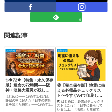
0
関連記事
お知らせ
お知らせ
✨🔶72🔶【特集・永久保存
版】運命の72時間――阪
🧭【完全保存版】地震に備
神・淡路大震災が残し
える必需品チェックリス
た“命の方程式”と日本の未
ト〜今すぐA4で印刷し
はじめに―― 1995年1月17日、
来―― 壮大に語り尽くす⭐
て“家族の命”を守ろう〜
静寂の朝に起きた「日本の防災
🌏 はじめに：必需品チェックリ
史を変えた瞬間」――1995年1月
💥
ストはこれ！！日本に暮らして
17日午前5時46分。まだ多くの人
いる以上、「地震」と無縁では