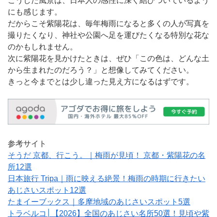
こうした風景は、日本人の感性に深く結びついているよう
にも感じます。
だからこそ紫陽花は、毎年梅雨になると多くの人が写真を
撮りたくなり、神社や公園へ足を運びたくなる特別な花な
のかもしれません。
次に紫陽花を見かけたときは、ぜひ「この色は、どんな土
から生まれたのだろう？」と想像してみてください。
きっと今までとは少し違った見え方になるはずです。
参考サイト
そうだ 京都、行こう。｜梅雨が見頃！ 京都・紫陽花の名
所12選
日本旅行 Tripa｜雨に映える絶景！梅雨の時期に行きたい
あじさいスポット12選
たまイーブックス｜多摩地域のあじさいスポット5選
トラベルコ│【2026】全国のあじさい名所50選！見頃や紫