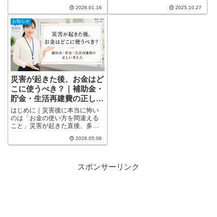
が眠りについていた、冬の冷た
いられません。突然の揺れに備
い朝。日本は、戦後最大級とも
2026.01.16
2025.10.27
えるためには、「その時になっ
言われる都市詳しく見る
て慌てる」のではなく、“いま準
お知らせ
備しておく”ことが命を守る最詳
しく見る
災害が起きた後、お金はど
こに使うべき？｜補助金・
貯金・生活再建費の正しい
考え方
はじめに｜災害後に本当に怖い
のは「お金の使い方を間違える
こと」災害が起きた直後、多く
の人は「早く元の生活に戻した
2026.05.08
い」と考えます。壊れた家を直
したい。家具や家電を買い直し
たい。車も必要。子どもの生活
も守詳しく見る
スポンサーリンク