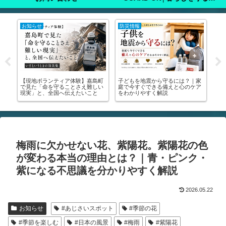
知らせ
防災情報
注意喚起
現地ボランティア体験】嘉島町
子どもを地震から守るには？｜家
🚨【緊急】罹
見た「命を守ることさえ難しい
庭で今すぐできる備えと心のケア
りに行って！│
実」と、全国へ伝えたいこと
をわかりやすく解説
撮り方・受けら
解説します🚨
梅雨に欠かせない花、紫陽花。紫陽花の色
が変わる本当の理由とは？｜青・ピンク・
紫になる不思議を分かりやすく解説
2026.05.22
お知らせ
#あじさいスポット
#季節の花
#季節を楽しむ
#日本の風景
#梅雨
#紫陽花