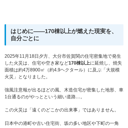
はじめに――170棟以上が燃えた現実を、
自分ごとに
2025年11月18日夕方、大分市佐賀関の住宅密集地で発生
した火災は、住宅や空き家など
170棟以上
に延焼し、焼失
面積は約4万8900㎡（約4.9ヘクタール）に及ぶ「大規模
火災」となりました。
強風注意報が出るほどの風、木造住宅が密集した地形、車
1台通るのがやっとという細い道路…。
この火災は「遠くのどこかの出来事」ではありません。
日本中の港町や古い住宅街、坂の多い地区や下町の一角