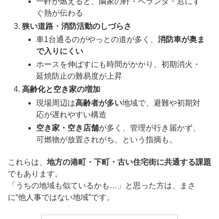
一軒が燃えると、隣家の軒・ベランダ・窓にす
ぐ熱が伝わる
狭い道路・消防活動のしづらさ
車1台通るのがやっとの道が多く、
消防車が奥ま
で入りにくい
ホースを伸ばすにも時間がかかり、初期消火・
延焼防止の難易度が上昇
高齢化と空き家の増加
現場周辺は
高齢者が多い
地域で、避難や初期対
応が遅れやすい構造
空き家・空き店舗
が多く、管理が行き届かず、
可燃物が放置されがち、という指摘も。
これらは、
地方の港町・下町・古い住宅街に共通する課題
でもあります。
「うちの地域も似ているかも…」と思った方は、まさ
に“他人事ではない地域”です。