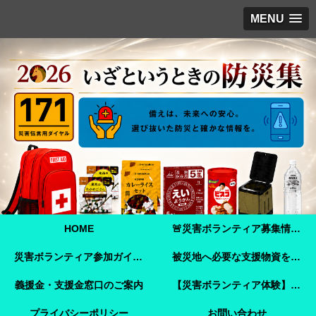
MENU
HOME
🚨災害ボランティア募集情報【2026年8月8日最新】熊本地震 🚨
災害ボランティア参加ガイド【令和8年熊本地震】事前登録・申し込み方法・ボランティア活動保険
被災地へ必要な支援物資を届けませんか？【熊本地震支援】｜Amazonほしい物リストで今すぐ支援できます
義援金・支援金窓口のご案内
【災害ボランティア体験】嘉島町で見た「命を守ることさえ難しい現実」と、全国へ伝えたいこと
プライバシーポリシー
お問い合わせ