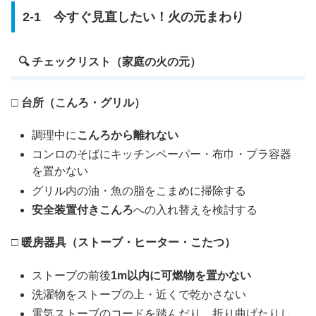
2-1 今すぐ見直したい！火の元まわり
🔍 チェックリスト（家庭の火の元）
□ 台所（こんろ・グリル）
調理中に
こんろから離れない
コンロのそばにキッチンペーパー・布巾・プラ容器
を置かない
グリル内の油・魚の脂をこまめに掃除する
安全装置付きこんろ
への入れ替えを検討する
□ 暖房器具（ストーブ・ヒーター・こたつ）
ストーブの前後
1m以内に可燃物を置かない
洗濯物をストーブの上・近くで乾かさない
電気ストーブのコードを踏んだり、折り曲げたりし