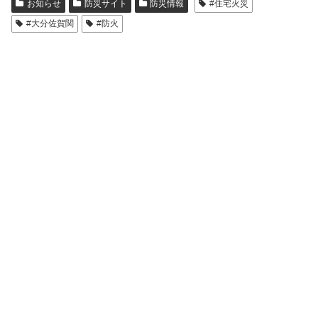
お知らせ
防災サイト
防災情報
#住宅火災
#大分佐賀関
#防火