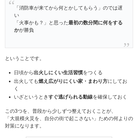
「消防車が来てから何とかしてもらう」のでは遅
い
「火事かも？」と思った
最初の数分間に何をする
か
が勝負
ということです。
日頃から
出火しにくい生活習慣
をつくる
出火しても
燃え広がりにくい家・まわり方
にしてお
く
いざというとき
すぐ逃げられる動線
を確保しておく
この3つを、普段から少しずつ整えておくことが、
「大規模火災を、自分の街で起こさない」ための何よりの
対策になります。