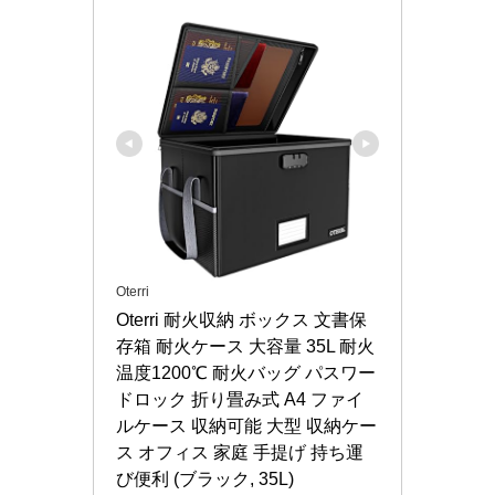
Oterri
Oterri 耐火収納 ボックス 文書保
存箱 耐火ケース 大容量 35L 耐火
温度1200℃ 耐火バッグ パスワー
ドロック 折り畳み式 A4 ファイ
ルケース 収納可能 大型 収納ケー
ス オフィス 家庭 手提げ 持ち運
び便利 (ブラック, 35L)