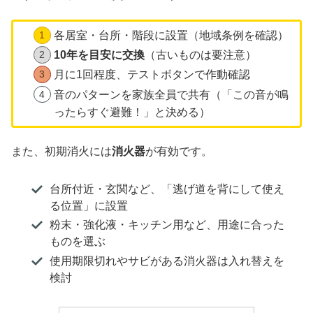
各居室・台所・階段に設置（地域条例を確認）
10年を目安に交換
（古いものは要注意）
月に1回程度、テストボタンで作動確認
音のパターンを家族全員で共有（「この音が鳴
ったらすぐ避難！」と決める）
また、初期消火には
消火器
が有効です。
台所付近・玄関など、「逃げ道を背にして使え
る位置」に設置
粉末・強化液・キッチン用など、用途に合った
ものを選ぶ
使用期限切れやサビがある消火器は入れ替えを
検討