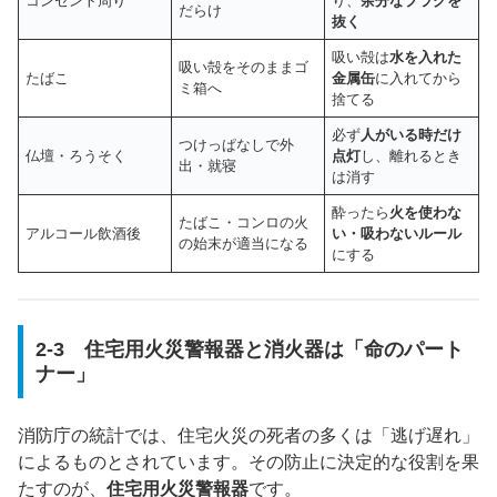
コンセント周り
り、
余分なプラグを
だらけ
抜く
吸い殻は
水を入れた
吸い殻をそのままゴ
たばこ
金属缶
に入れてから
ミ箱へ
捨てる
必ず
人がいる時だけ
つけっぱなしで外
仏壇・ろうそく
点灯
し、離れるとき
出・就寝
は消す
酔ったら
火を使わな
たばこ・コンロの火
アルコール飲酒後
い・吸わないルール
の始末が適当になる
にする
2-3 住宅用火災警報器と消火器は「命のパート
ナー」
消防庁の統計では、住宅火災の死者の多くは「逃げ遅れ」
によるものとされています。その防止に決定的な役割を果
たすのが、
住宅用火災警報器
です。