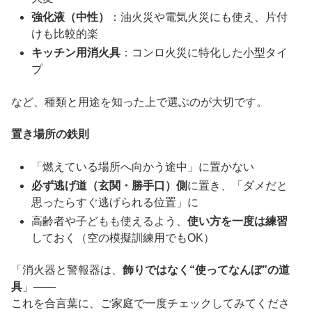
強化液（中性）
：油火災や電気火災にも使え、片付
けも比較的楽
キッチン用消火具
：コンロ火災に特化した小型タイ
プ
など、種類と用途を知った上で選ぶのが大切です。
置き場所の鉄則
「燃えている場所へ向かう途中」に置かない
必ず逃げ道（玄関・勝手口）側
に置き、「ダメだと
思ったらすぐ逃げられる位置」に
高齢者や子どもも使えるよう、
使い方を一度は練習
しておく（空の模擬訓練用でもOK）
「消火器と警報器は、
飾りではなく“使ってなんぼ”の道
具
」――
これを合言葉に、ご家庭で一度チェックしてみてくださ