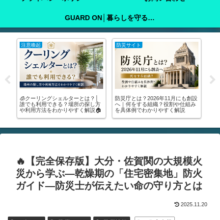
GUARD ON│暮らしを守る防犯ガイド
注意喚起
防災サイト
防
防
🧊クーリングシェルターとは？│
防災庁とは？2026年11月にも創設
💰
守
誰でも利用できる？場所の探し方
へ｜何をする組織？役割や仕組み
絶
や利用方法をわかりやすく解説🏠
を具体例でわかりやすく解説
17
🔥【完全保存版】大分・佐賀関の大規模火
災から学ぶ―乾燥期の「住宅密集地」防火
ガイド―防災士が伝えたい命の守り方とは
2025.11.20