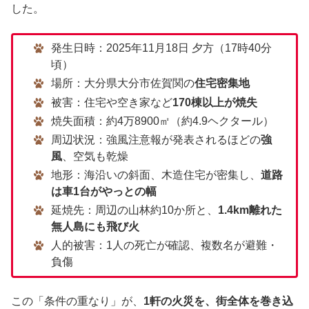
した。
発生日時：2025年11月18日 夕方（17時40分
頃）
場所：大分県大分市佐賀関の
住宅密集地
被害：住宅や空き家など
170棟以上が焼失
焼失面積：約4万8900㎡（約4.9ヘクタール）
周辺状況：強風注意報が発表されるほどの
強
風
、空気も乾燥
地形：海沿いの斜面、木造住宅が密集し、
道路
は車1台がやっとの幅
延焼先：周辺の山林約10か所と、
1.4km離れた
無人島にも飛び火
人的被害：1人の死亡が確認、複数名が避難・
負傷
この「条件の重なり」が、
1軒の火災を、街全体を巻き込