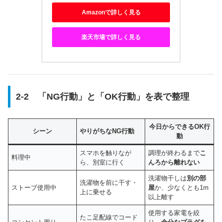
Amazonで詳しく見る
楽天市場で詳しく見る
2-2 「NG行動」と「OK行動」を表で整理
今日からできるOK行
シーン
やりがちなNG行動
動
スマホを触りなが
調理が終わるまで
こ
料理中
ら、別室に行く
んろから離れない
洗濯物干しは
別の部
洗濯物を前に干す・
ストーブ使用中
屋
か、少なくとも1m
上に乗せる
以上離す
使用する家電を絞
たこ足配線でコード