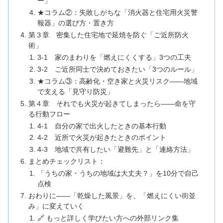
ー」
★コラム②：失敗しがちな「消火器と住宅用火災警
報器」の選び方・置き方
第３章 密集した住宅地で延焼を防ぐ「ご近所防火
術」
3-1 家のまわりを「燃えにくくする」3つの工夫
3-2 ご近所同士で決めておきたい「3つのルール」
★コラム③：高齢化・空き家と火災リスク――地域
で支える「見守り防災」
第４章 それでも火災が起きてしまったら――命を守
る行動フロー
4-1 自分の家で出火したときの基本行動
4-2 近所で火災が起きたときのポイント
4-3 地域で共有したい「避難先」と「連絡方法」
まとめチェックリスト：
「うちの家・うちの地域は大丈夫？」を10分で自己
点検
おわりに――「乾燥した風景」を、「燃えにくい街並
み」に変えていく
🔗 もっと詳しく学びたい方への外部リンク集