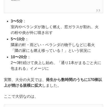
3〜5分
：
室内やベランダが激しく燃え、窓ガラスが割れ、火
の粉や炎が外に噴き出す
5〜10分
：
隣家の軒・雨どい・ベランダの物干しなどに着火
「隣の家にも燃え移っている！」という状況に
10〜20分
：
2〜3軒続けて炎上し始め、「通り1本がまるごと火に
包まれる」イメージに
実際、大分の火災では、
発生から数時間のうちに170棟以
上が焼ける規模に拡大
しました。
ここで大切なのは、