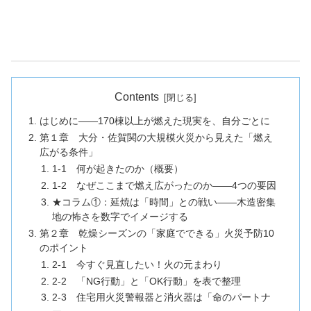
Contents
はじめに――170棟以上が燃えた現実を、自分ごとに
第１章 大分・佐賀関の大規模火災から見えた「燃え
広がる条件」
1-1 何が起きたのか（概要）
1-2 なぜここまで燃え広がったのか――4つの要因
★コラム①：延焼は「時間」との戦い――木造密集
地の怖さを数字でイメージする
第２章 乾燥シーズンの「家庭でできる」火災予防10
のポイント
2-1 今すぐ見直したい！火の元まわり
2-2 「NG行動」と「OK行動」を表で整理
2-3 住宅用火災警報器と消火器は「命のパートナ