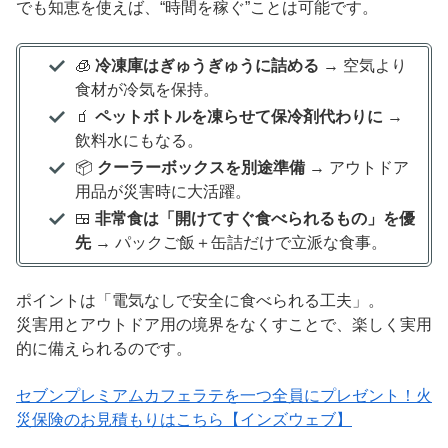
でも知恵を使えば、“時間を稼ぐ”ことは可能です。
🧊
冷凍庫はぎゅうぎゅうに詰める
→ 空気より
食材が冷気を保持。
🧃
ペットボトルを凍らせて保冷剤代わりに
→
飲料水にもなる。
📦
クーラーボックスを別途準備
→ アウトドア
用品が災害時に大活躍。
🍱
非常食は「開けてすぐ食べられるもの」を優
先
→ パックご飯＋缶詰だけで立派な食事。
ポイントは「電気なしで安全に食べられる工夫」。
災害用とアウトドア用の境界をなくすことで、楽しく実用
的に備えられるのです。
セブンプレミアムカフェラテを一つ全員にプレゼント！火
災保険のお見積もりはこちら【インズウェブ】