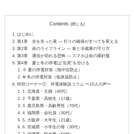
Contents
はじめに
第1章 光を失った夜 ― 灯りの確保がすべてを変える
第2章 命のライフライン ― 食と冷蔵庫の守り方
第3章 通信が切れる恐怖 ― スマホは命の羅針盤
第4章 夏と冬の停電は“生死”を分ける
🌞 夏の停電対策（熱中症防止）
❄️ 冬の停電対策（低体温防止）
特別コーナー① 停電体験談コラム 〜10人の声〜
1. 北海道・主婦（40代）
2. 千葉県・高校生（17歳）
3. 鹿児島県・高齢男性（70代）
4. 福岡県・会社員（30代）
5. 大阪府・大学生（21歳）
6. 宮城県・小学生の母（30代）