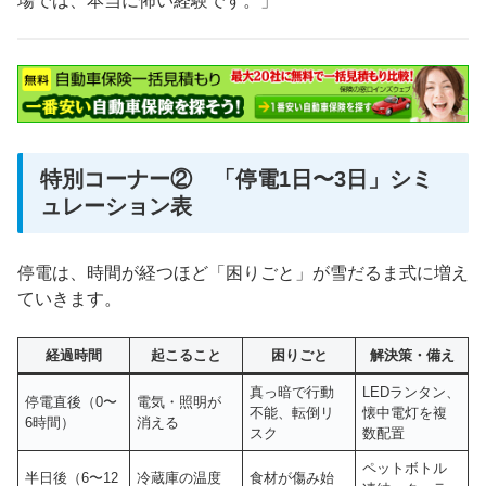
場では、本当に怖い経験です。」
特別コーナー② 「停電1日〜3日」シミ
ュレーション表
停電は、時間が経つほど「困りごと」が雪だるま式に増え
ていきます。
経過時間
起こること
困りごと
解決策・備え
真っ暗で行動
LEDランタン、
停電直後（0〜
電気・照明が
不能、転倒リ
懐中電灯を複
6時間）
消える
スク
数配置
ペットボトル
半日後（6〜12
冷蔵庫の温度
食材が傷み始