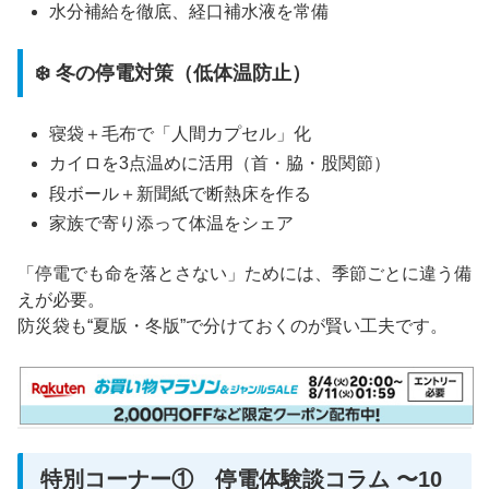
水分補給を徹底、経口補水液を常備
❄️ 冬の停電対策（低体温防止）
寝袋＋毛布で「人間カプセル」化
カイロを3点温めに活用（首・脇・股関節）
段ボール＋新聞紙で断熱床を作る
家族で寄り添って体温をシェア
「停電でも命を落とさない」ためには、季節ごとに違う備
えが必要。
防災袋も“夏版・冬版”で分けておくのが賢い工夫です。
特別コーナー① 停電体験談コラム 〜10