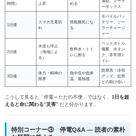
凍結、クーラ
時間）
上昇
める
ーボックス
モバイルバッ
スマホ充電切
情報難民にな
テリー、ソー
1日後
れ
る
ラーチャージ
ャー
ペットボトル
水道も停止
飲料水・トイ
備蓄、水タン
2日後
（地域によ
レに困る
ク、非常用ト
る）
イレ
防寒具・冷却
体力・精神の
熱中症や低体
3日後
グッズ、近所
限界
温、孤独感
との助け合い
こうして見ると「停電＝ただの不便」ではなく、
1日を超
えると命に関わる“災害”
だと分かります。
特別コーナー③ 停電Q&A ― 読者の素朴