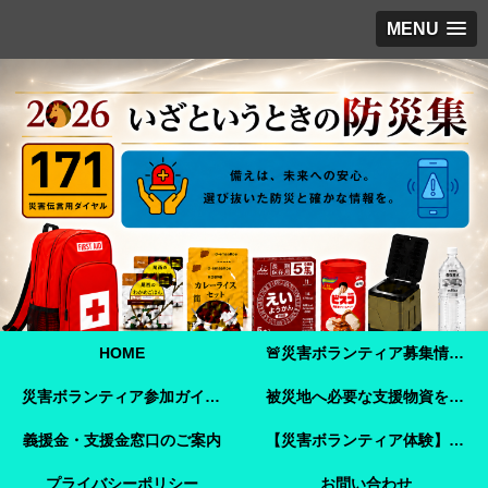
MENU
HOME
🚨災害ボランティア募集情報【2026年8月8日最新】熊本地震 🚨
災害ボランティア参加ガイド【令和8年熊本地震】事前登録・申し込み方法・ボランティア活動保険
被災地へ必要な支援物資を届けませんか？【熊本地震支援】｜Amazonほしい物リストで今すぐ支援できます
義援金・支援金窓口のご案内
【災害ボランティア体験】嘉島町で見た「命を守ることさえ難しい現実」と、全国へ伝えたいこと
プライバシーポリシー
お問い合わせ