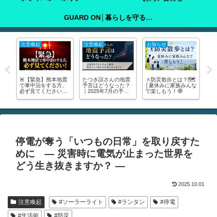
GUARD ON│暮らしを守る防犯ガイド
注意喚起
注意喚起
お知らせ
注
明
🚨【緊急】熊本地震
たつき諒さんの地震
🚶防災散歩とは？🗺️
夏
行
で車中泊をする方、
予言はどうなった？
│夏休みに家族みんな
こ
・写
必ず見てください！
｜2025年7月の予言
で楽しもう！🧭
｜
ら
🚨｜車中泊のマニュ
と現実、防災として
命
解
アル・避難所の場所
私たちが考えるべき
が分かります
こと
停電が奪う「いつもの日常」を取り戻すた
めに ― 災害時に電気が止まった世界を
どう生き抜きますか？ ―
2025.10.01
注意喚起
#ソーラーライト
#ランタン
#停電
#生活術
#防災