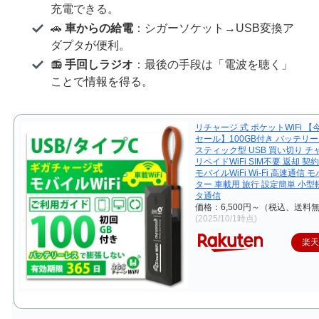
充電できる。
🚗
車からの給電
：シガーソケット→USB変換ア
ダプタが便利。
📻
手回しラジオ
：最後の手段は「電波を聴く」
ことで情報を得る。
リチャージ 式 ポケットWiFi 
セール】100GB付き バッテリーレス
スティック型 USB 買い切り チ
リペイドWiFi SIM不要 返却 契
モバイルWiFi Wi-Fi 高速通信
ター 車載用 旅行 設定簡単 小型
タ通信
価格：6,500円～（税込、送料無
(2025/10/1時点)
楽