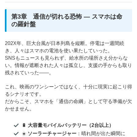
第3章 通信が切れる恐怖 ― スマホは命
の羅針盤
202X年、巨大台風が日本列島を縦断。停電は一週間続
き、人々はスマホの電池を使い果たしていった。
SNSもニュースも見られず、給水所の場所さえ分からな
い。情報が遮断された人々は孤立し、支援の手からも取り
残されていった――。
これ、映画のワンシーンではなく、十分に現実に起こり得
るシナリオです。
だからこそ、スマホを「通信の命綱」として守る準備が欠
かせません。
🔋
大容量モバイルバッテリー（2台以上）
☀️
ソーラーチャージャー
：晴れ間が出た瞬間に