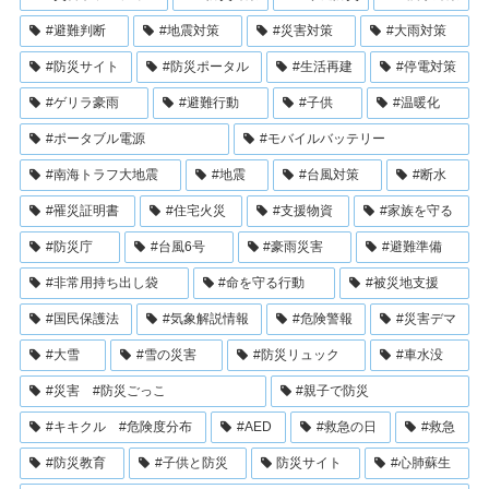
#避難判断
#地震対策
#災害対策
#大雨対策
#防災サイト
#防災ポータル
#生活再建
#停電対策
#ゲリラ豪雨
#避難行動
#子供
#温暖化
#ポータブル電源
#モバイルバッテリー
#南海トラフ大地震
#地震
#台風対策
#断水
#罹災証明書
#住宅火災
#支援物資
#家族を守る
#防災庁
#台風6号
#豪雨災害
#避難準備
#非常用持ち出し袋
#命を守る行動
#被災地支援
#国民保護法
#気象解説情報
#危険警報
#災害デマ
#大雪
#雪の災害
#防災リュック
#車水没
#災害 #防災ごっこ
#親子で防災
#キキクル #危険度分布
#AED
#救急の日
#救急
#防災教育
#子供と防災
防災サイト
#心肺蘇生