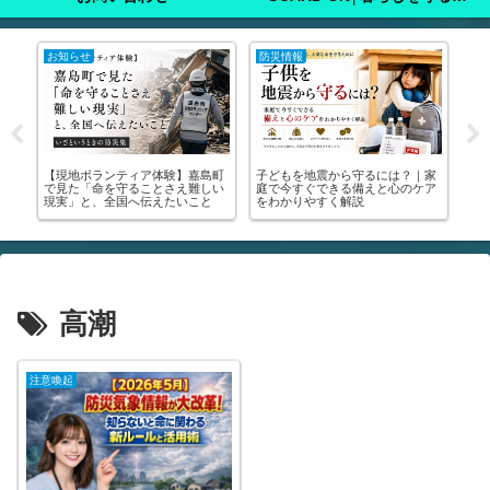
注意喚起
注意喚起
注
家
🚨【緊急】罹災証明書を今すぐ取
🚨【緊急】熊本地震で車中泊をす
た
ア
りに行って！│申請方法・写真の
る方、必ず見てください！🚨｜車
った
撮り方・受けられる支援まで全部
中泊のマニュアル・避難所の場所
実
解説します🚨
が分かります
き
高潮
注意喚起