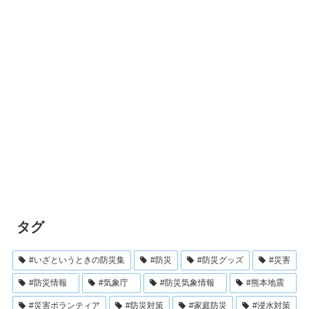
タグ
#いざというときの防災集
#防災
#防災グッズ
#災害
#防災情報
#気象庁
#防災気象情報
#熊本地震
#災害ボランティア
#防災対策
#家庭防災
#浸水対策