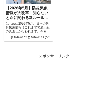
【2026年5月】防災気象
情報が大改革！知らない
と命に関わる新ルールと
活用術
はじめに2026年5月、日本の防
災気象情報はこれまでで最大級
の見直しが行われます。今回の
変更は単なる名称変更ではな
2026.04.02
2026.04.13
2
く、「命を守るための情報設計
そのもの」が大きく変わる重要
な改革です。発表しているのは
気象庁。近年の豪雨・洪水・土
砂災害の増加を受け、「より分
スポンサーリンク
かりやすく」「迷わず避難でき
る」仕組みへと進化します。し
かし――この変更を知らないま
まだと、👉 避難の判断が遅れ
る👉 情報の意味を誤解すると
いった詳しく見る