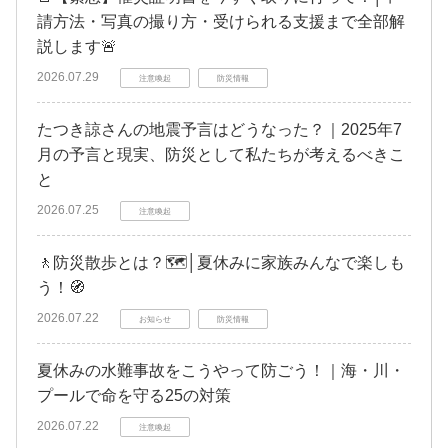
請方法・写真の撮り方・受けられる支援まで全部解
説します🚨
2026.07.29
注意喚起
防災情報
たつき諒さんの地震予言はどうなった？｜2025年7
月の予言と現実、防災として私たちが考えるべきこ
と
2026.07.25
注意喚起
🚶防災散歩とは？🗺️│夏休みに家族みんなで楽しも
う！🧭
2026.07.22
お知らせ
防災情報
夏休みの水難事故をこうやって防ごう！｜海・川・
プールで命を守る25の対策
2026.07.22
注意喚起