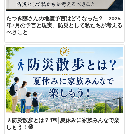
たつき諒さんの地震予言はどうなった？｜2025
年7月の予言と現実、防災として私たちが考える
べきこと
🚶防災散歩とは？🗺️│夏休みに家族みんなで楽
しもう！🧭