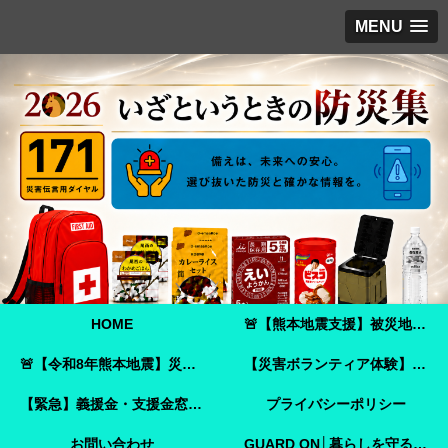
MENU
HOME
🚨【熊本地震支援】被災地へ必要な支援物資を届けませんか？｜Amazonほしい物リストで今すぐ支援できます🚨
🚨【令和8年熊本地震】災害ボランティア参加ガイド｜事前登録・申し込み方法・ボランティア活動保険🚨
【災害ボランティア体験】嘉島町で見た「命を守ることさえ難しい現実」と、全国へ伝えたいこと
【緊急】義援金・支援金窓口のご案内
プライバシーポリシー
お問い合わせ
GUARD ON│暮らしを守る防犯ガイド