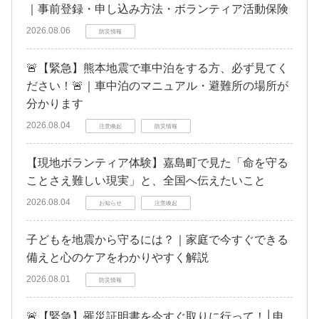
｜事前登録・申し込み方法・ボランティア活動保険
2026.08.06
防災情報
🚨【緊急】熊本地震で車中泊をする方、必ず見てく
ださい！🚨｜車中泊のマニュアル・避難所の場所が
分かります
2026.08.04
注意喚起
防災情報
【現地ボランティア体験】嘉島町で見た「命を守る
ことさえ難しい現実」と、全国へ伝えたいこと
2026.08.04
お知らせ
注意喚起
子どもを地震から守るには？｜家庭で今すぐできる
備えと心のケアをわかりやすく解説
2026.08.01
防災情報
🚨【緊急】罹災証明書を今すぐ取りに行って！│申