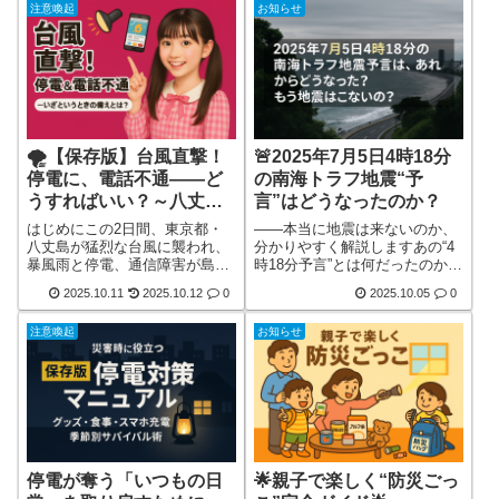
注意喚起
お知らせ
宅地・商店街・学校周辺にまで
供給が一気に止まる断水が発生
クマが現れる被害にあった人の
します。実際、東京都を例に取
ニュースを見るたびに、「明日
ると、首都直下地震クラスの揺
は我が身かもしれない」と胸が
れが起きれば、断水率が20〜
ざわつくそしてネットやSNSで
25％を超える可能性があるとの
は、こんな声も飛び交います。
想定も出ています。さらに、老
「山の太陽光パネル（メガソー
朽化した配管、地下地すべり、
ラー）が森を壊したからだ」
液状化や地盤変動などの地盤不
「その太陽詳しく見る
安定化詳しく見る
🌪️【保存版】台風直撃！
🚨2025年7月5日4時18分
停電に、電話不通――ど
の南海トラフ地震“予
うすればいい？～八丈島
言”はどうなったのか？
で学ぶ「つながらない災
はじめにこの2日間、東京都・
――本当に地震は来ないのか、
害」への備えとは？～
八丈島が猛烈な台風に襲われ、
分かりやすく解説しますあの“4
暴風雨と停電、通信障害が島民
時18分予言”とは何だったのか？
の生活を直撃しました。「電気
2025年7月5日の午前4時18分。
2025.10.11
2025.10.12
0
2025.10.05
0
がつかない」「スマホが圏外」
この具体的すぎる時間に「南海
「連絡が取れない」――こうし
トラフ巨大地震が起きる」とい
注意喚起
お知らせ
た“情報遮断”の恐ろしさを、ま
う情報がSNSを中心に広がり、
さに現地の方々が身をもって体
多くの人が眠れぬ夜を過ごしま
験しています。この記事では、
した。実際に「夜通し起きて地
「台風直撃で停電・電話が通じ
震速報を待っていた」という人
ないとき、どうすればいいの
や、「友達や家族と連絡を取り
か？」をテーマに、実際の被災
合って過ごした」という声もネ
例と防災専門家の知見をもと
ット上には数多く残っていま
に、“命を守る行動”を徹底解説
す。この予言の元になっ詳しく
しますの詳しく見る
見る
停電が奪う「いつもの日
🌟親子で楽しく“防災ごっ