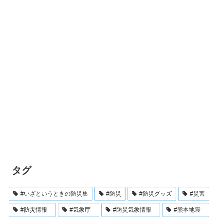
タグ
#いざというときの防災集
#防災
#防災グッズ
#災害
#防災情報
#気象庁
#防災気象情報
#熊本地震