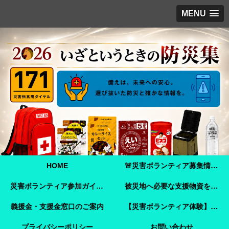
MENU
HOME
🚨災害ボランティア募集情報【2026年8月8日最新】熊本地震 🚨
災害ボランティア参加ガイド【令和8年熊本地震】事前登録・申し込み方法・ボランティア活動保険
被災地へ必要な支援物資を届けませんか？【熊本地震支援】｜Amazonほしい物リストで今すぐ支援できます
義援金・支援金窓口のご案内
【災害ボランティア体験】嘉島町で見た「命を守ることさえ難しい現実」と、全国へ伝えたいこと
プライバシーポリシー
お問い合わせ