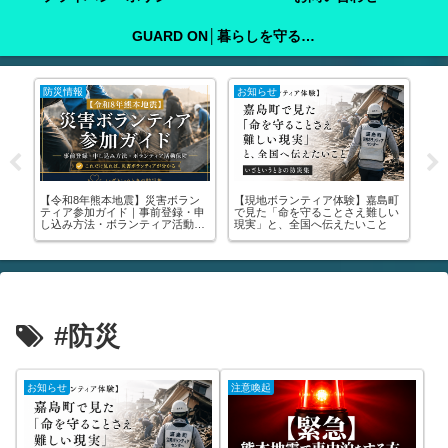
GUARD ON│暮らしを守る防犯ガイド
防災情報
注意喚起
注
町
子どもを地震から守るには？｜家
🚨【緊急】罹災証明書を今すぐ取

い
庭で今すぐできる備えと心のケア
りに行って！│申請方法・写真の
る
をわかりやすく解説
撮り方・受けられる支援まで全部
中
解説します🚨
が
#防災
お知らせ
注意喚起