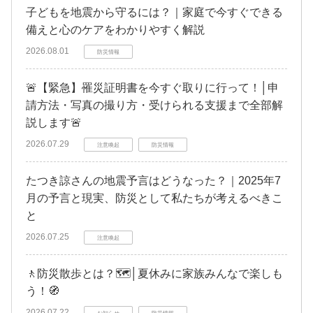
子どもを地震から守るには？｜家庭で今すぐできる
備えと心のケアをわかりやすく解説
2026.08.01
防災情報
🚨【緊急】罹災証明書を今すぐ取りに行って！│申
請方法・写真の撮り方・受けられる支援まで全部解
説します🚨
2026.07.29
注意喚起
防災情報
たつき諒さんの地震予言はどうなった？｜2025年7
月の予言と現実、防災として私たちが考えるべきこ
と
2026.07.25
注意喚起
🚶防災散歩とは？🗺️│夏休みに家族みんなで楽しも
う！🧭
2026.07.22