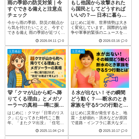
故につなが詳しく見る
す。だか詳しく見る
雨の季節の防災対策｜今
もし他国から攻撃された
すぐできる備えと注意点
ら国民としてどうすれば
チェック
いいの？― 日本に暮らす
私たちが知っておくべき
今から雨の季節。防災の観点か
はじめに近年、世界情勢は大き
防災と安全行動 ―
ら気を付けたいことと、今すぐ
く変化しています。国際的な紛
できる備え 雨の季節が近づく
争や軍事的緊張のニュースを目
と、私たちの暮らしの中で気を
にする機会も増え、「もし日本
2026.04.11
0
2026.03.16
0
付けたい災害リスクが一気に高
が他国から攻撃を受けたらどう
まります。 毎年のように各地
なるのだろう」と不安に感じた
注意喚起
注意喚起
で、大雨による浸水、河川の増
ことがある人も多いのではない
水、土砂災害、道路冠水などが
でしょうか。日本は平和国家と
発生し、「まさか自分の地域
して長く安定した社会を維持し
が」と思っていた場所でも被害
てきましたが、政府も近年は有
が出ています。 災害は起きてか
事を想定した国民保護の取り組
らでは準備が間に合わないこと
みを強化しています。例えば、
があります。だからこそ、今の
ミサイル攻撃などの緊急事態に
うちに少しずつ備えておくこと
備えるための「Jアラート（全
が大切で詳しく見る
国瞬時警詳しく見る
🐻「クマが山から町へ降
💧水が出ない！その瞬間
りてくる理由」とメガソ
どう動く？──断水のとき
ーラーの真相──噂に振り
家族を守る5つの行動と
回されず、“防災”の視点
は？
はじめに：クマが「日常のリス
はじめに災害が発生すると、地
で考えよう
ク」になってきた時代ここ数
震・土砂崩れ・洪水などが原因
年、「またクマ出没」「住宅街
で道路・インフラに甚大なダメ
でクマ」「通学路にクマ」とい
ージが起こります。特に地中を
2025.11.04
0
2025.10.17
0
うニュースが、本当に増えまし
走る水道管がひずみを受けたり
た。里山だけでなく、普通の住
破断したりすることで、水道の