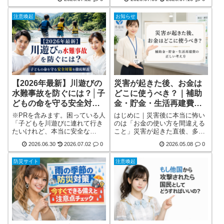
認ポイントをわかりやすく解
らず、外出先で被災する可能性
説。楽しみながら防災意識を高
もあります。そのため、自宅に
注意喚起
お知らせ
め、家族の命を守る備えにつな
備蓄品を用意するだけでは十分
げましょう。
とはいえません。普段から最低
限の防災グッズを持ち歩き、万
が一の事態に備えておくことが
大切です。最近では、かさばら
ないコンパクトな防災ポーチ
や、防災用品をウォーターボト
ルに収納する「防災ボトル」を
バッグに詳しく見る
【2026年最新】川遊びの
災害が起きた後、お金は
水難事故を防ぐには？│子
どこに使うべき？｜補助
どもの命を守る安全対策
金・貯金・生活再建費の
を徹底解説
正しい考え方
※PRを含みます。困っている人
はじめに｜災害後に本当に怖い
「子どもを川遊びに連れて行き
のは「お金の使い方を間違える
たいけれど、本当に安全な
こと」災害が起きた直後、多く
の？」「ニュースで水難事故を
の人は「早く元の生活に戻した
2026.06.30
2026.07.02
0
2026.05.08
0
見るたびに、不安になってしま
い」と考えます。壊れた家を直
う……。」「もし子供が溺れた
したい。家具や家電を買い直し
防災サイト
注意喚起
ときは、どうすればいいの？」
たい。車も必要。子どもの生活
こんな悩みを抱いている方も多
も守りたい。仕事に戻る準備も
いのではないでしょうか。子ど
しなければならない。そう考え
もは好奇心が旺盛な一方で、危
るのは当然です。しかし、災害
険を正しく判断できるだけの経
後のお金は、普段のお金とは意
験が十分ではありません。「少
味が違います。それは「安心を
しだけなら大丈夫」という油断
買うお金」であり、「生活を立
が、取り返しのつかない水難事
て直すための命綱」でもありま