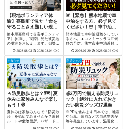
【現地ボランティア体
🚨【緊急】熊本地震で車
験】嘉島町で見た「命を
中泊をする方、必ず見て
守ることさえ難しい現
ください！🚨｜車中泊の
実」と、全国へ伝えたい
マニュアル・避難所の場
熊本県嘉島町で災害ボランティ
熊本地震で車中泊避難をしてい
こと
所が分かります
アに参加し、実際に見た被災地
る方へ。エコノミークラス症候
の現実をお伝えします。倒壊家
群の予防、熊本市車中泊避難マ
屋、災害ごみ、猛暑、断水、停
ニュアル、車中泊で必要な持ち
2026.08.03
2026.08.04
0
2026.07.29
2026.08.04
0
電など、報道だけでは伝わらな
物、避難所情報など、命を守る
い状況と、今私たちにできる支
ために今すぐ実践してほしい重
お知らせ
防災グッズ
援や災害ボランティア情報を分
要なポイントだけをわかりやす
かりやすく紹介します。
くまとめました。
🚶防災散歩とは？🗺️│夏
💰2万円で揃える防災リュ
休みに家族みんなで楽し
ック｜絶対に入れておき
もう！🧭
たい防災グッズ17選🎒
夏休みは家族みんなで「防災散
※PRを含みます日本では、地震
歩」を始めてみませんか？避難
や台風、豪雨などの自然災害が
ルートや危険箇所、ハザードマ
毎年発生しています。温暖化に
ップの見方、災害時に役立つ確
より、災害はいつ起こるか分か
2026.07.22
0
2026.07.09
2026.07.10
0