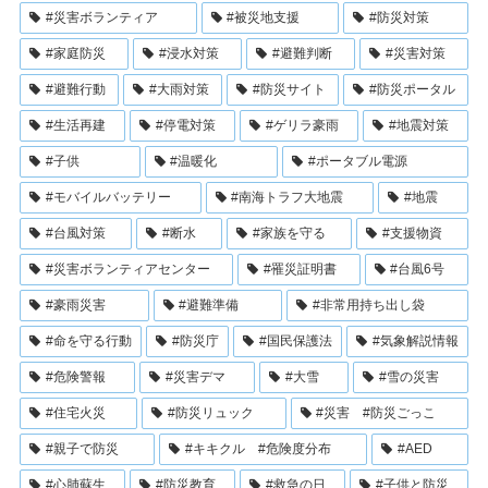
#災害ボランティア
#被災地支援
#防災対策
#家庭防災
#浸水対策
#避難判断
#災害対策
#避難行動
#大雨対策
#防災サイト
#防災ポータル
#生活再建
#停電対策
#ゲリラ豪雨
#地震対策
#子供
#温暖化
#ポータブル電源
#モバイルバッテリー
#南海トラフ大地震
#地震
#台風対策
#断水
#家族を守る
#支援物資
#災害ボランティアセンター
#罹災証明書
#台風6号
#豪雨災害
#避難準備
#非常用持ち出し袋
#命を守る行動
#防災庁
#国民保護法
#気象解説情報
#危険警報
#災害デマ
#大雪
#雪の災害
#住宅火災
#防災リュック
#災害 #防災ごっこ
#親子で防災
#キキクル #危険度分布
#AED
#心肺蘇生
#防災教育
#救急の日
#子供と防災