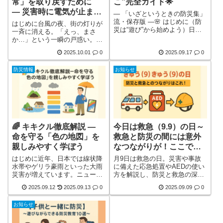
常」を取り戻すために
こ”完全ガイド🌟
― 災害時に電気が止まっ
― 「いざというときの防災集」
た世界をどう生き抜きま
流・保存版 ―🌸 はじめに（防
はじめに台風の夜、街の灯りが
災は“遊び”から始めよう）日本
すか？ ―
一斉に消える。「えっ、まさ
は世界でも有数の自然災害大
か…」という一瞬の戸惑い。冷
国。地震・台風・大雨・津波・
蔵庫のモーター音も、エアコン
2025.10.01
0
2025.09.17
0
火山噴火…どれもニュースで見
の涼しい風も、スマホの充電ラ
ない日はありません。「防災」
ンプも――すべてが闇と沈黙に
と聞くと大人が真面目に議論す
防災情報
お知らせ
包まれる。これが「停電」の現
るテーマと思いがちですが、実
実です。電気は空気のように
際に災害に直面するのは子ども
「当たり前の存在」。けれど、
を含めた家族全員です。ところ
その空気が一瞬で奪われたら、
が、多くの家庭で「子どもには
人はどれほど無力になるのか。
まだ早い」「難しい話だから」
この記事では、単なる防災グッ
と防災を遠ざけてしまいがち。
ズの紹介にとどまらず、停電を
でも詳しく見る
🌈 キキクル徹底解説 —
今日は救急（9.9）の日～
生き抜くための「知恵と工夫」
を、体験談や詳しく見る
命を守る「色の地図」を
救急と防災の間には意外
親しみやすく学ぼう
なつながりが！ここで救
急を知ろう！
はじめに近年、日本では線状降
月9日は救急の日。災害や事故
水帯やゲリラ豪雨といった大雨
に備えた応急処置やAEDの使い
災害が増えています。ニュース
方を解説し、防災と救急の深い
で「避難指示」や「大雨警報」
つながりを紹介。家族で学べる
2025.09.12
2025.09.13
0
2025.09.09
0
を耳にしても、実際に“どのタイ
救急知識や家庭で準備すべき救
ミングで動けばよいか”迷ってし
急セットもまとめ、命を守る行
お知らせ
まう方は多いはず。そこで役立
動の第一歩を提案します。
つのが、気象庁が提供している
「キキクル（危険度分布）」で