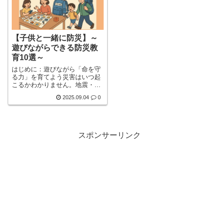
す。キキクルは、土砂・浸水・
洪水の3つの大雨災害リスク
を、色で直感的に示してくれる
便利な防災地図。この記事で
【子供と一緒に防災】～
は、キキクルの見方や使い方、
家族でど詳しく見る
遊びながらできる防災教
育10選～
はじめに：遊びながら「命を守
る力」を育てよう災害はいつ起
こるかわかりません。地震・台
風・豪雨・津波・火山噴火…。
2025.09.04
0
ニュースで見るたびに「自分の
地域でも起こりうるのではない
か」と不安を感じる方も多いは
ずです。しかし、そんな中で 一
番守りたい存在は「子供」 では
スポンサーリンク
ないでしょうか。大人はある程
度の経験や判断力を持っていま
すが、子供はどうでしょう。普
段の生活の中で 「もしも地震が
来たらどうするか」 を考えたこ
詳しく見る