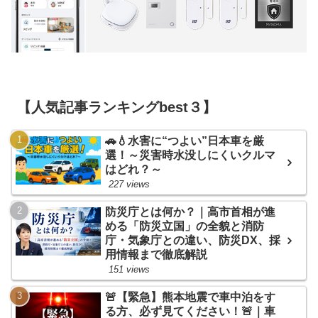
【人気記事ランキングbest３】
🚗💧水害に“つよい”日本車を厳
選！～災害時水没しにくいクルマ
はどれ？～
227 views
防災庁とは何か？｜高市首相が進
める「防災立国」の全貌と消防
庁・気象庁との違い、防災DX、採
用情報まで徹底解説
151 views
🚨【緊急】熊本地震で車中泊をす
る方、必ず見てください！🚨｜車