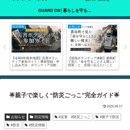
GUARD ON│暮らしを守る防犯ガイド
防災情報
お知らせ
防
な
【令和8年熊本地震】災害ボラン
【現地ボランティア体験】嘉島町
子
ティア参加ガイド｜事前登録・申
で見た「命を守ることさえ難しい
庭
ぐ
し込み方法・ボランティア活動保
現実」と、全国へ伝えたいこと
を
険
🌟親子で楽しく“防災ごっこ”完全ガイド🌟
2025.09.17
お知らせ
防災情報
#災害 #防災ごっこ
#親子で防災
#防災
#防災情報