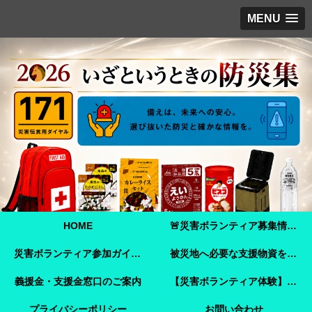
MENU
HOME
🚨災害ボランティア募集情報【2026年8月8日最新】熊本地震 🚨
災害ボランティア参加ガイド【令和8年熊本地震】事前登録・申し込み方法・ボランティア活動保険
被災地へ必要な支援物資を届けませんか？【熊本地震支援】｜Amazonほしい物リストで今すぐ支援できます
義援金・支援金窓口のご案内
【災害ボランティア体験】嘉島町で見た「命を守ることさえ難しい現実」と、全国へ伝えたいこと
プライバシーポリシー
お問い合わせ