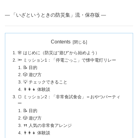
― 「いざというときの防災集」流・保存版 ―
Contents
🌸 はじめに（防災は“遊び”から始めよう）
🔦 ミッション1：「停電ごっこ」で懐中電灯リレー
📝 目的
🎲 遊び方
💡 チェックできること
👨‍👩‍👧 体験談
🍞 ミッション2：「非常食試食会」＝おやつパーティ
ー
📝 目的
🎲 遊び方
🍴 人気の非常食アレンジ
👨‍👩‍👧 体験談