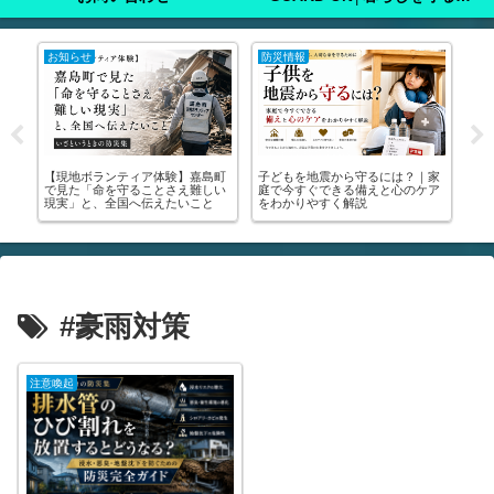
防災情報
注意喚起
嘉島町
子どもを地震から守るには？｜家
🚨【緊急】罹災証明書を今すぐ取
難しい
庭で今すぐできる備えと心のケア
りに行って！│申請方法・写真の
こと
をわかりやすく解説
撮り方・受けられる支援まで全部
解説します🚨
#豪雨対策
注意喚起