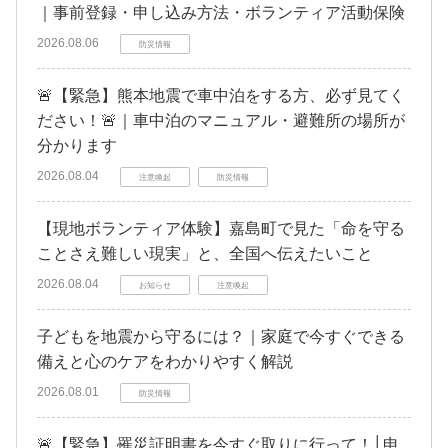
｜事前登録・申し込み方法・ボランティア活動保険
2026.08.06
防災情報
🚨【緊急】熊本地震で車中泊をする方、必ず見てく
ださい！🚨｜車中泊のマニュアル・避難所の場所が
分かります
2026.08.04
注意喚起
防災情報
【現地ボランティア体験】嘉島町で見た「命を守る
ことさえ難しい現実」と、全国へ伝えたいこと
2026.08.04
お知らせ
注意喚起
子どもを地震から守るには？｜家庭で今すぐできる
備えと心のケアをわかりやすく解説
2026.08.01
防災情報
🚨【緊急】罹災証明書を今すぐ取りに行って！│申