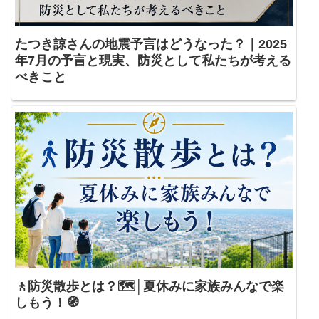
たつき諒さんの地震予言はどうなった？｜2025
年7月の予言と現実、防災として私たちが考える
べきこと
🚶防災散歩とは？🗺️│夏休みに家族みんなで楽
しもう！🧭