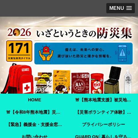
MENU
HOME
🚨【熊本地震支援】被災地へ必要な支援物資を届けませんか？｜Amazonほしい物リストで今すぐ支援できます🚨
🚨【令和8年熊本地震】災害ボランティア参加ガイド｜事前登録・申し込み方法・ボランティア活動保険🚨
【災害ボランティア体験】嘉島町で見た「命を守ることさえ難しい現実」と、全国へ伝えたいこと
【緊急】義援金・支援金窓口のご案内
プライバシーポリシー
お問い合わせ
GUARD ON│暮らしを守る防犯ガイド