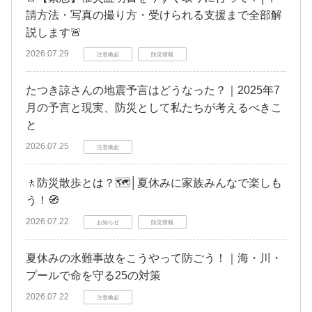
請方法・写真の撮り方・受けられる支援まで全部解
説します🚨
2026.07.29
注意喚起
防災情報
たつき諒さんの地震予言はどうなった？｜2025年7
月の予言と現実、防災として私たちが考えるべきこ
と
2026.07.25
注意喚起
🚶防災散歩とは？🗺️│夏休みに家族みんなで楽しも
う！🧭
2026.07.22
お知らせ
防災情報
夏休みの水難事故をこうやって防ごう！｜海・川・
プールで命を守る25の対策
2026.07.22
注意喚起