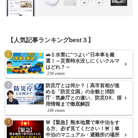
【人気記事ランキングbest３】
🚗💧水害に“つよい”日本車を厳
選！～災害時水没しにくいクルマ
はどれ？～
234 views
防災庁とは何か？｜高市首相が進
める「防災立国」の全貌と消防
庁・気象庁との違い、防災DX、採
用情報まで徹底解説
149 views
🚨【緊急】熊本地震で車中泊をす
る方、必ず見てください！🚨｜車
中泊のマニュアル・避難所の場所