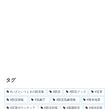
タグ
#いざというときの防災集
#防災
#防災グッズ
#災害
#防災情報
#気象庁
#防災気象情報
#熊本地震
#災害ボランティア
#防災対策
#家庭防災
#浸水対策