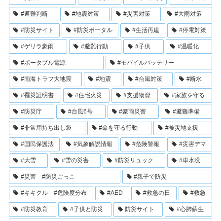
#避難判断
#地震対策
#災害対策
#大雨対策
#防災サイト
#防災ポータル
#生活再建
#停電対策
#ゲリラ豪雨
#避難行動
#子供
#温暖化
#ポータブル電源
#モバイルバッテリー
#南海トラフ大地震
#地震
#台風対策
#断水
#罹災証明書
#住宅火災
#支援物資
#家族を守る
#防災庁
#台風6号
#豪雨災害
#避難準備
#非常用持ち出し袋
#命を守る行動
#被災地支援
#国民保護法
#気象解説情報
#危険警報
#災害デマ
#大雪
#雪の災害
#防災リュック
#車水没
#災害 #防災ごっこ
#親子で防災
#キキクル #危険度分布
#AED
#救急の日
#救急
#防災教育
#子供と防災
防災サイト
#心肺蘇生