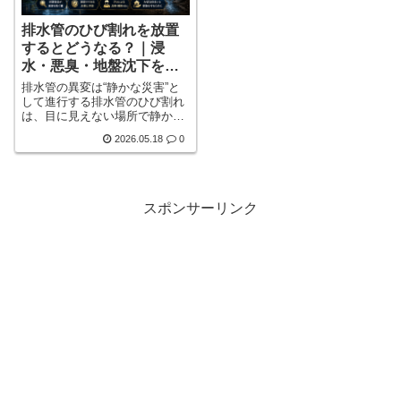
排水管のひび割れを放置
するとどうなる？｜浸
水・悪臭・地盤沈下を防
ぐための防災完全ガイド
排水管の異変は“静かな災害”と
して進行する排水管のひび割れ
は、目に見えない場所で静かに
進行するため、多くの家庭で発
2026.05.18
0
見が遅れると言われています。
特に戸建て住宅では、床下・壁
内部・地中などに排水管が設置
されていることが多く、日常生
活では異常に気付きにくい特徴
スポンサーリンク
があります。しかし、ひび割れ
を放置した結果、悪臭や漏水だ
けでなく、床下腐食、シロアリ
発生、地盤沈下、カビ被害へと
発展するケースも少なくありま
せん。詳しく見る