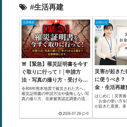
#生活再建
注意喚起
お知らせ
🚨【緊急】罹災証明書を今す
災害が起きた
ぐ取りに行って！│申請方
に使うべき？
法・写真の撮り方・受けられ
金・生活再建
る支援まで全部解説します🚨
令和8年熊本地震で被災された方へ。
罹災証明書の申請方法や後悔しない写
方
はじめに｜災害後
真の撮り方、住家被害認定調査の流
「お金の使い方を
れ、受けられる支援制度、悪質業者へ
が起きた直後、多
の注意点まで詳しく解説します。被災
生活に戻したい」
後にまずやるべきことが分かる実践ガ
2026.07.29
0
家を直したい。家
イドです。
たい。車も必要。
たい。仕事に戻る