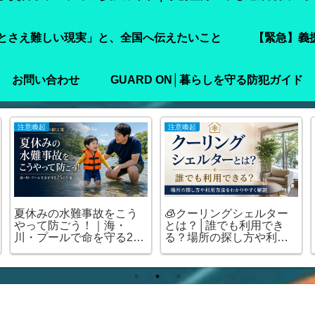
とさえ難しい現実」と、全国へ伝えたいこと
【緊急】義
お問い合わせ
GUARD ON│暮らしを守る防犯ガイド
注意喚起
注意喚起
夏休みの水難事故をこう
🧊クーリングシェルター
やって防ごう！｜海・
とは？│誰でも利用でき
川・プールで命を守る25
る？場所の探し方や利用
の対策
方法をわかりやすく解説
🏠