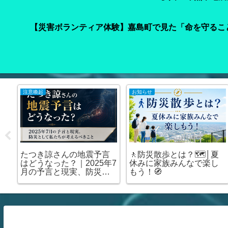
【災害ボランティア体験】嘉島町で見た「命を守るこ
注意喚起
お知らせ
車
たつき諒さんの地震予言
🚶防災散歩とは？🗺️│夏
て
はどうなった？｜2025年7
休みに家族みんなで楽し
の
月の予言と現実、防災と
もう！🧭
場
して私たちが考えるべき
こと