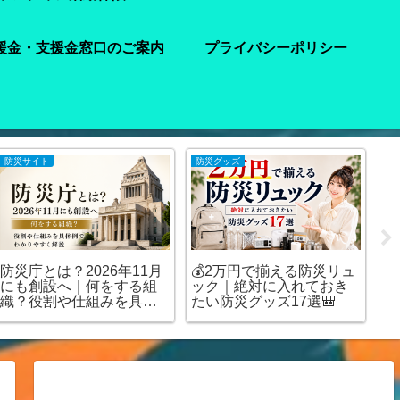
援金・支援金窓口のご案内
プライバシーポリシー
防災サイト
防災グッズ
注
防災庁とは？2026年11月
💰2万円で揃える防災リュ
【
にも創設へ｜何をする組
ック｜絶対に入れておき
水
織？役割や仕組みを具体
たい防災グッズ17選🎒
ど
例でわかりやすく解説
を