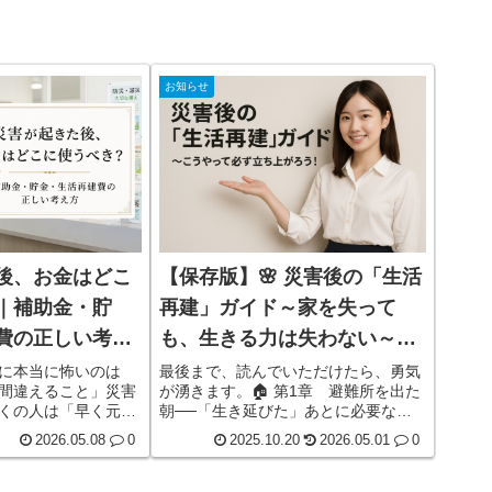
お知らせ
後、お金はどこ
【保存版】🌸 災害後の「生活
｜補助金・貯
再建」ガイド～家を失って
費の正しい考え
も、生きる力は失わない～こ
うやって必ず立ち上がろう！
に本当に怖いのは
最後まで、読んでいただけたら、勇気
間違えること」災害
が湧きます。🏠 第1章 避難所を出た
くの人は「早く元の
朝──「生き延びた」あとに必要な３
と考えます。壊れた
つの行動朝、冷たい床に体を起こした
2026.05.08
0
2025.10.20
2026.05.01
0
具や家電を買い直し
とき、あなたの心には言葉にならない
子どもの生活も守り
思いがあるでしょう。「どうして自分
準備もしなければな
が」「どこに行けばいいの」「これか