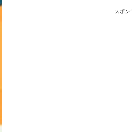
らない。そう考え
かし、災害後のお
スポン
は意味が違います
うお金」であり、
めの命綱」でもあ
見る