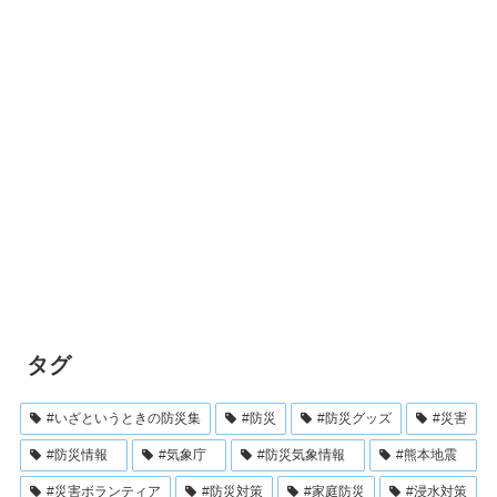
タグ
#いざというときの防災集
#防災
#防災グッズ
#災害
#防災情報
#気象庁
#防災気象情報
#熊本地震
#災害ボランティア
#防災対策
#家庭防災
#浸水対策