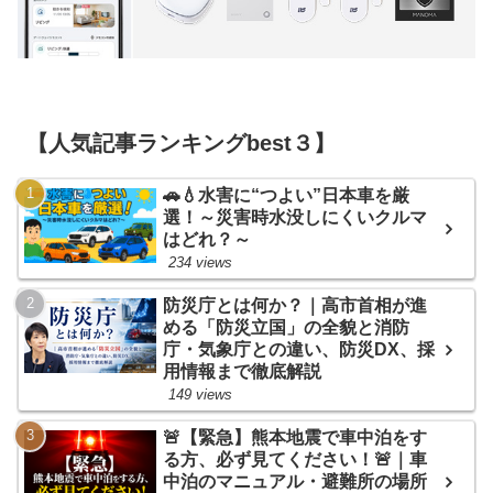
【人気記事ランキングbest３】
🚗💧水害に“つよい”日本車を厳
選！～災害時水没しにくいクルマ
はどれ？～
234 views
防災庁とは何か？｜高市首相が進
める「防災立国」の全貌と消防
庁・気象庁との違い、防災DX、採
用情報まで徹底解説
149 views
🚨【緊急】熊本地震で車中泊をす
る方、必ず見てください！🚨｜車
中泊のマニュアル・避難所の場所