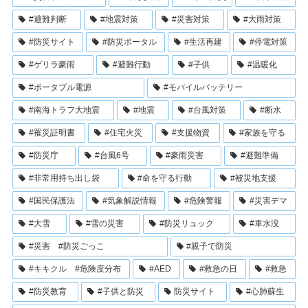
#避難判断
#地震対策
#災害対策
#大雨対策
#防災サイト
#防災ポータル
#生活再建
#停電対策
#ゲリラ豪雨
#避難行動
#子供
#温暖化
#ポータブル電源
#モバイルバッテリー
#南海トラフ大地震
#地震
#台風対策
#断水
#罹災証明書
#住宅火災
#支援物資
#家族を守る
#防災庁
#台風6号
#豪雨災害
#避難準備
#非常用持ち出し袋
#命を守る行動
#被災地支援
#国民保護法
#気象解説情報
#危険警報
#災害デマ
#大雪
#雪の災害
#防災リュック
#車水没
#災害 #防災ごっこ
#親子で防災
#キキクル #危険度分布
#AED
#救急の日
#救急
#防災教育
#子供と防災
防災サイト
#心肺蘇生