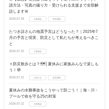
請方法・写真の撮り方・受けられる支援まで全部解
説します🚨
2026.07.29
注意喚起
防災情報
たつき諒さんの地震予言はどうなった？｜2025年7
月の予言と現実、防災として私たちが考えるべきこ
と
2026.07.25
注意喚起
🚶防災散歩とは？🗺️│夏休みに家族みんなで楽しも
う！🧭
2026.07.22
お知らせ
防災情報
夏休みの水難事故をこうやって防ごう！｜海・川・
プールで命を守る25の対策
2026.07.22
注意喚起