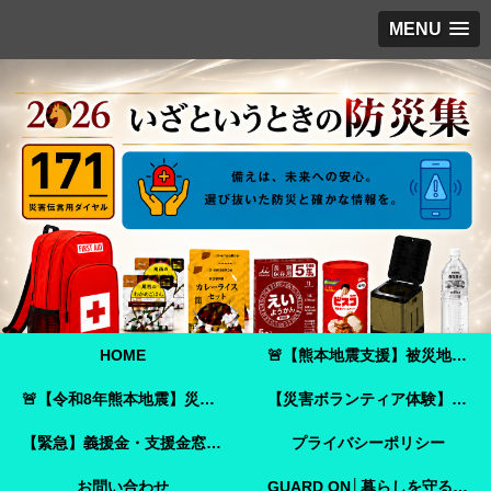
MENU
HOME
🚨【熊本地震支援】被災地へ必要な支援物資を届けませんか？｜Amazonほしい物リストで今すぐ支援できます🚨
🚨【令和8年熊本地震】災害ボランティア参加ガイド｜事前登録・申し込み方法・ボランティア活動保険🚨
【災害ボランティア体験】嘉島町で見た「命を守ることさえ難しい現実」と、全国へ伝えたいこと
【緊急】義援金・支援金窓口のご案内
プライバシーポリシー
お問い合わせ
GUARD ON│暮らしを守る防犯ガイド