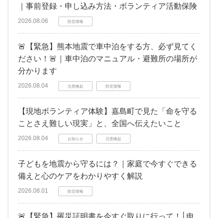
｜事前登録・申し込み方法・ボランティア活動保険
2026.08.06
防災情報
🚨【緊急】熊本地震で車中泊をする方、必ず見てく
ださい！🚨｜車中泊のマニュアル・避難所の場所が
分かります
2026.08.04
注意喚起
防災情報
【現地ボランティア体験】嘉島町で見た「命を守る
ことさえ難しい現実」と、全国へ伝えたいこと
2026.08.04
お知らせ
注意喚起
子どもを地震から守るには？｜家庭で今すぐできる
備えと心のケアをわかりやすく解説
2026.08.01
防災情報
🚨【緊急】罹災証明書を今すぐ取りに行って！│申