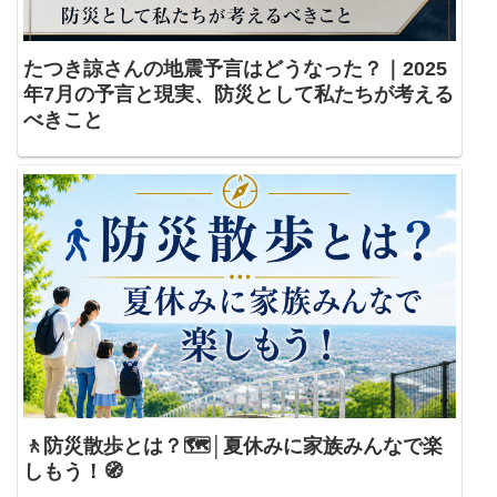
たつき諒さんの地震予言はどうなった？｜2025
年7月の予言と現実、防災として私たちが考える
べきこと
🚶防災散歩とは？🗺️│夏休みに家族みんなで楽
しもう！🧭