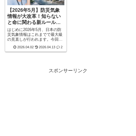
【2026年5月】防災気象
情報が大改革！知らない
と命に関わる新ルールと
活用術
はじめに2026年5月、日本の防
災気象情報はこれまでで最大級
の見直しが行われます。今回の
変更は単なる名称変更ではな
2026.04.02
2026.04.13
2
く、「命を守るための情報設計
そのもの」が大きく変わる重要
な改革です。発表しているのは
気象庁。近年の豪雨・洪水・土
砂災害の増加を受け、「より分
スポンサーリンク
かりやすく」「迷わず避難でき
る」仕組みへと進化します。し
かし――この変更を知らないま
まだと、👉 避難の判断が遅れ
る👉 情報の意味を誤解すると
いった詳しく見る