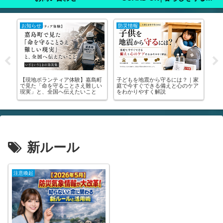
お知らせ
防災情報
注
ン
【現地ボランティア体験】嘉島町
子どもを地震から守るには？｜家

申
で見た「命を守ることさえ難しい
庭で今すぐできる備えと心のケア
り
保
現実」と、全国へ伝えたいこと
をわかりやすく解説
撮
解説
新ルール
注意喚起