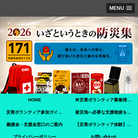
MENU
HOME
🚨災害ボランティア募集情報【2026年8月8日最新】熊本地震 🚨
災害ボランティア参加ガイド【令和8年熊本地震】事前登録・申し込み方法・ボランティア活動保険
被災地へ必要な支援物資を届けませんか？【熊本地震支援】｜Amazonほしい物リストで今すぐ支援できます
義援金・支援金窓口のご案内
【災害ボランティア体験】嘉島町で見た「命を守ることさえ難しい現実」と、全国へ伝えたいこと
プライバシーポリシー
お問い合わせ