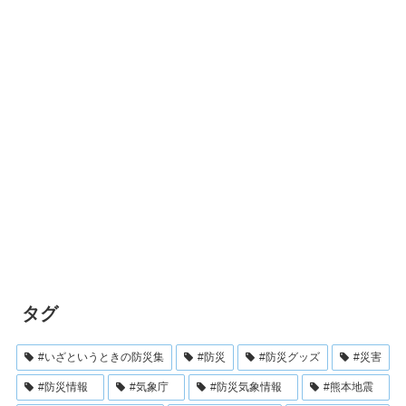
タグ
#いざというときの防災集
#防災
#防災グッズ
#災害
#防災情報
#気象庁
#防災気象情報
#熊本地震