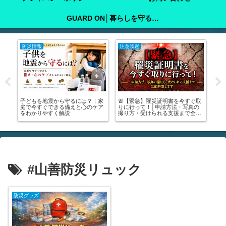
GUARD ON│暮らしを守る防犯ガイド
防災情報
注意喚起
注
町
子どもを地震から守るには？｜家
🚨【緊急】罹災証明書を今すぐ取

い
庭で今すぐできる備えと心のケア
りに行って！│申請方法・写真の
る
をわかりやすく解説
撮り方・受けられる支援まで全部
中
解説します🚨
が
#山善防災リュック
防災グッズ