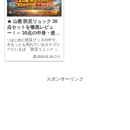
🔥 山善 防災リュック 30
点セットを徹底レビュ
ー！～ 30点の中身・使い
方・他社比較・メリット
✨はじめに防災グッズの中で、
を完全解説（2026最新）
今もっとも売れているカテゴリ
ーといえば 「防災リュック（防
災セット）」。その中でも 山善
2026.01.26
0
（YAMAZEN）の30点入り防災
バッグ は、Amazonでも楽天で
も常に上位の人気を誇り、初心
者でも「これを買えば間違いな
い」と評判のロングセラーにな
スポンサーリンク
っています。その魅力は、💡 必
要アイテムが“最初から揃ってい
る安心感”💡 山善というメーカ
ー信頼性💡 ファミリーでも使い
やすい内容量詳しく見る