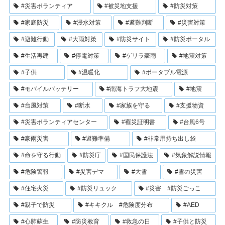
#災害ボランティア
#被災地支援
#防災対策
#家庭防災
#浸水対策
#避難判断
#災害対策
#避難行動
#大雨対策
#防災サイト
#防災ポータル
#生活再建
#停電対策
#ゲリラ豪雨
#地震対策
#子供
#温暖化
#ポータブル電源
#モバイルバッテリー
#南海トラフ大地震
#地震
#台風対策
#断水
#家族を守る
#支援物資
#災害ボランティアセンター
#罹災証明書
#台風6号
#豪雨災害
#避難準備
#非常用持ち出し袋
#命を守る行動
#防災庁
#国民保護法
#気象解説情報
#危険警報
#災害デマ
#大雪
#雪の災害
#住宅火災
#防災リュック
#災害 #防災ごっこ
#親子で防災
#キキクル #危険度分布
#AED
#心肺蘇生
#防災教育
#救急の日
#子供と防災