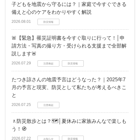
子どもを地震から守るには？｜家庭で今すぐできる
備えと心のケアをわかりやすく解説
2026.08.01
防災情報
🚨【緊急】罹災証明書を今すぐ取りに行って！│申
請方法・写真の撮り方・受けられる支援まで全部解
説します🚨
2026.07.29
注意喚起
防災情報
たつき諒さんの地震予言はどうなった？｜2025年7
月の予言と現実、防災として私たちが考えるべきこ
と
2026.07.25
注意喚起
🚶防災散歩とは？🗺️│夏休みに家族みんなで楽しも
う！🧭
2026.07.22
お知らせ
防災情報