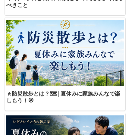
べきこと
🚶防災散歩とは？🗺️│夏休みに家族みんなで楽
しもう！🧭