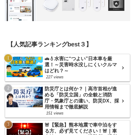
【人気記事ランキングbest３】
🚗💧水害に“つよい”日本車を厳
選！～災害時水没しにくいクルマ
はどれ？～
227 views
防災庁とは何か？｜高市首相が進
める「防災立国」の全貌と消防
庁・気象庁との違い、防災DX、採
用情報まで徹底解説
151 views
🚨【緊急】熊本地震で車中泊をす
る方、必ず見てください！🚨｜車