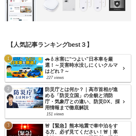
【人気記事ランキングbest３】
🚗💧水害に“つよい”日本車を厳
選！～災害時水没しにくいクルマ
はどれ？～
227 views
防災庁とは何か？｜高市首相が進
める「防災立国」の全貌と消防
庁・気象庁との違い、防災DX、採
用情報まで徹底解説
151 views
🚨【緊急】熊本地震で車中泊をす
る方、必ず見てください！🚨｜車