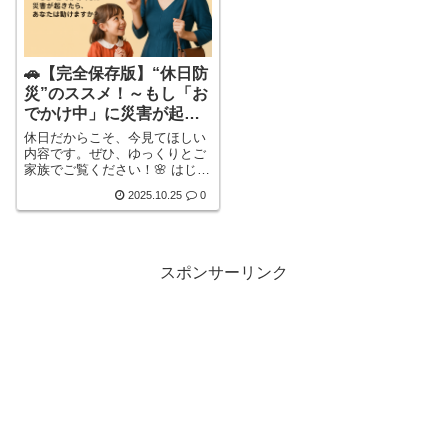
🚗【完全保存版】“休日防
災”のススメ！～もし「お
でかけ中」に災害が起き
たら、あなたは動けます
休日だからこそ、今見てほしい
か？～家族を守るには
内容です。ぜひ、ゆっくりとご
家族でご覧ください！🌸 はじめ
に休日の朝、ゆったりとした気
2025.10.25
0
持ちで出発の準備をしていると
き、私たちは「今日は何をしよ
うか」と考えます。お気に入り
のカフェ、家族で行くショッピ
ングモール、久しぶりのドライ
スポンサーリンク
ブ。どれも“平和な日常”の象徴
です。けれど、その穏やかな一
日の中にも「突然の災害」とい
う現実が潜んでいます。もし外
出先で強い揺れを感じたら？
道路詳しく見る