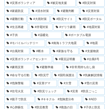
#災害ボランティア
#被災地支援
#防災対策
#家庭防災
#浸水対策
#避難判断
#災害対策
#避難行動
#大雨対策
#防災サイト
#防災ポータル
#生活再建
#停電対策
#ゲリラ豪雨
#地震対策
#子供
#温暖化
#ポータブル電源
#モバイルバッテリー
#南海トラフ大地震
#地震
#台風対策
#断水
#家族を守る
#支援物資
#災害ボランティアセンター
#罹災証明書
#台風6号
#豪雨災害
#避難準備
#非常用持ち出し袋
#命を守る行動
#防災庁
#国民保護法
#気象解説情報
#危険警報
#災害デマ
#大雪
#雪の災害
#住宅火災
#防災リュック
#災害 #防災ごっこ
#親子で防災
#キキクル #危険度分布
#AED
#心肺蘇生
#防災教育
#救急の日
#子供と防災