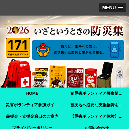
MENU
HOME
🚨災害ボランティア募集情報【2026年8月8日最新】熊本地震 🚨
災害ボランティア参加ガイド【令和8年熊本地震】事前登録・申し込み方法・ボランティア活動保険
被災地へ必要な支援物資を届けませんか？【熊本地震支援】｜Amazonほしい物リストで今すぐ支援できます
義援金・支援金窓口のご案内
【災害ボランティア体験】嘉島町で見た「命を守ることさえ難しい現実」と、全国へ伝えたいこと
プライバシーポリシー
お問い合わせ