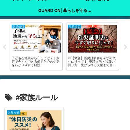
GUARD ON│暮らしを守る防犯ガイド
防災情報
注意喚起
注
町
子どもを地震から守るには？｜家
🚨【緊急】罹災証明書を今すぐ取

い
庭で今すぐできる備えと心のケア
りに行って！│申請方法・写真の
る
をわかりやすく解説
撮り方・受けられる支援まで全部
中
解説します🚨
が
#家族ルール
お知らせ