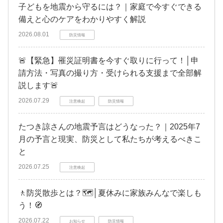
子どもを地震から守るには？｜家庭で今すぐできる
備えと心のケアをわかりやすく解説
2026.08.01
防災情報
🚨【緊急】罹災証明書を今すぐ取りに行って！│申
請方法・写真の撮り方・受けられる支援まで全部解
説します🚨
2026.07.29
注意喚起
防災情報
たつき諒さんの地震予言はどうなった？｜2025年7
月の予言と現実、防災として私たちが考えるべきこ
と
2026.07.25
注意喚起
🚶防災散歩とは？🗺️│夏休みに家族みんなで楽しも
う！🧭
2026.07.22
お知らせ
防災情報