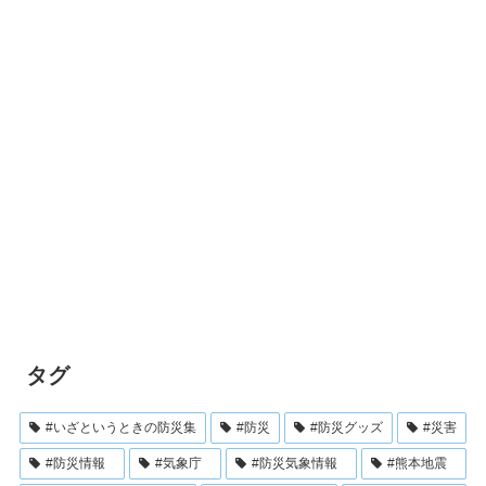
タグ
#いざというときの防災集
#防災
#防災グッズ
#災害
#防災情報
#気象庁
#防災気象情報
#熊本地震