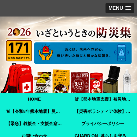
MENU
HOME
🚨【熊本地震支援】被災地へ必要な支援物資を届けませんか？｜Amazonほしい物リストで今すぐ支援できます🚨
🚨【令和8年熊本地震】災害ボランティア参加ガイド｜事前登録・申し込み方法・ボランティア活動保険🚨
【災害ボランティア体験】嘉島町で見た「命を守ることさえ難しい現実」と、全国へ伝えたいこと
【緊急】義援金・支援金窓口のご案内
プライバシーポリシー
お問い合わせ
GUARD ON│暮らしを守る防犯ガイド