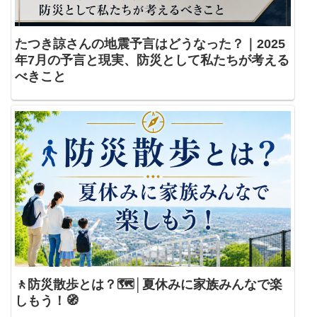
たつき諒さんの地震予言はどうなった？｜2025
年7月の予言と現実、防災として私たちが考える
べきこと
🚶防災散歩とは？🗺️│夏休みに家族みんなで楽
しもう！🧭