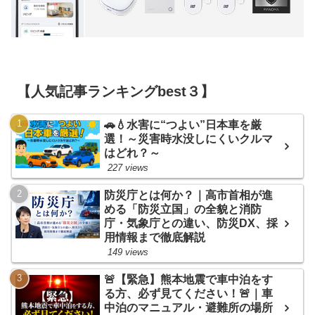
【人気記事ランキングbest３】
🚗💧水害に“つよい”日本車を厳
選！～災害時水没しにくいクルマ
はどれ？～
227 views
防災庁とは何か？｜高市首相が進
める「防災立国」の全貌と消防
庁・気象庁との違い、防災DX、採
用情報まで徹底解説
149 views
🚨【緊急】熊本地震で車中泊をす
る方、必ず見てください！🚨｜車
中泊のマニュアル・避難所の場所