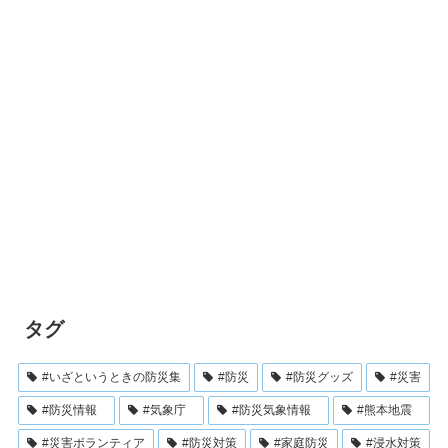
タグ
#いざというときの防災集
#防災
#防災グッズ
#災害
#防災情報
#気象庁
#防災気象情報
#熊本地震
#災害ボランティア
#防災対策
#家庭防災
#浸水対策