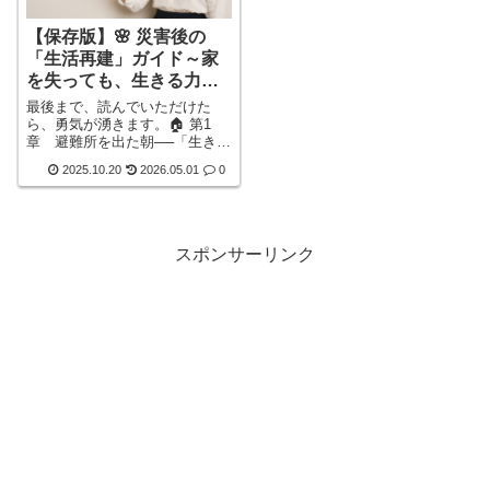
【保存版】🌸 災害後の
「生活再建」ガイド～家
を失っても、生きる力は
失わない～こうやって必
最後まで、読んでいただけた
ず立ち上がろう！
ら、勇気が湧きます。🏠 第1
章 避難所を出た朝──「生き延
びた」あとに必要な３つの行動
2025.10.20
2026.05.01
0
朝、冷たい床に体を起こしたと
き、あなたの心には言葉になら
ない思いがあるでしょう。「ど
うして自分が」「どこに行けば
いいの」「これから、どうすれ
スポンサーリンク
ば」──。でも、どうか覚えてい
てください。生き延びたあなた
には、これから守るべき未来が
あるということを。避難直後に
すべきことは、次の３つです。
① 安詳しく見る