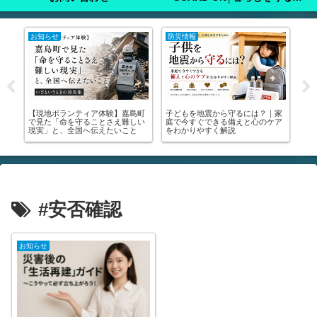
お知らせ
防災情報
注
ン
【現地ボランティア体験】嘉島町
子どもを地震から守るには？｜家

申
で見た「命を守ることさえ難しい
庭で今すぐできる備えと心のケア
り
保
現実」と、全国へ伝えたいこと
をわかりやすく解説
撮
解説
#安否確認
お知らせ