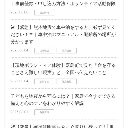
｜事前登録・申し込み方法・ボランティア活動保険
2026.08.06
防災情報
🚨【緊急】熊本地震で車中泊をする方、必ず見てく
ださい！🚨｜車中泊のマニュアル・避難所の場所が
分かります
2026.08.04
注意喚起
防災情報
【現地ボランティア体験】嘉島町で見た「命を守る
ことさえ難しい現実」と、全国へ伝えたいこと
2026.08.04
お知らせ
注意喚起
子どもを地震から守るには？｜家庭で今すぐできる
備えと心のケアをわかりやすく解説
2026.08.01
防災情報
🚨【緊急】罹災証明書を今すぐ取りに行って！│申