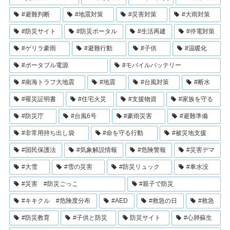
#避難判断
#地震対策
#災害対策
#大雨対策
#防災サイト
#防災ポータル
#生活再建
#停電対策
#ゲリラ豪雨
#避難行動
#子供
#温暖化
#ポータブル電源
#モバイルバッテリー
#南海トラフ大地震
#地震
#台風対策
#断水
#罹災証明書
#住宅火災
#支援物資
#家族を守る
#防災庁
#台風6号
#豪雨災害
#避難準備
#非常用持ち出し袋
#命を守る行動
#被災地支援
#国民保護法
#気象解説情報
#危険警報
#災害デマ
#大雪
#雪の災害
#防災リュック
#車水没
#災害 #防災ごっこ
#親子で防災
#キキクル #危険度分布
#AED
#救急の日
#救急
#防災教育
#子供と防災
防災サイト
#心肺蘇生