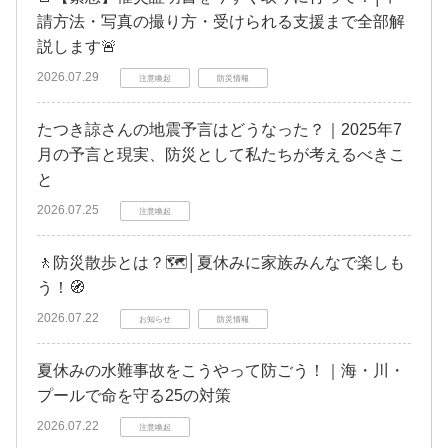
請方法・写真の撮り方・受けられる支援まで全部解
説します🚨
2026.07.29
注意喚起
防災情報
たつき諒さんの地震予言はどうなった？｜2025年7
月の予言と現実、防災として私たちが考えるべきこ
と
2026.07.25
注意喚起
🚶防災散歩とは？🗺️│夏休みに家族みんなで楽しも
う！🧭
2026.07.22
お知らせ
防災情報
夏休みの水難事故をこうやって防ごう！｜海・川・
プールで命を守る25の対策
2026.07.22
注意喚起