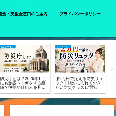
援金・支援金窓口のご案内
プライバシーポリシー
防災サイト
防災グッズ
注
防災庁とは？2026年11月
💰2万円で揃える防災リュ
【
にも創設へ｜何をする組
ック｜絶対に入れておき
水
織？役割や仕組みを具体
たい防災グッズ17選🎒
ど
例でわかりやすく解説
を