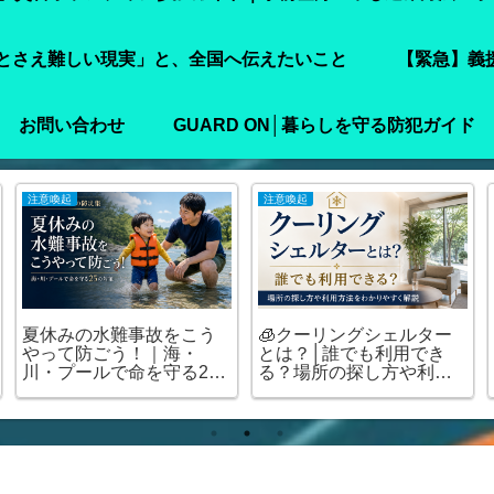
とさえ難しい現実」と、全国へ伝えたいこと
【緊急】義
お問い合わせ
GUARD ON│暮らしを守る防犯ガイド
注意喚起
注意喚起
夏休みの水難事故をこう
🧊クーリングシェルター
やって防ごう！｜海・
とは？│誰でも利用でき
川・プールで命を守る25
る？場所の探し方や利用
の対策
方法をわかりやすく解説
🏠