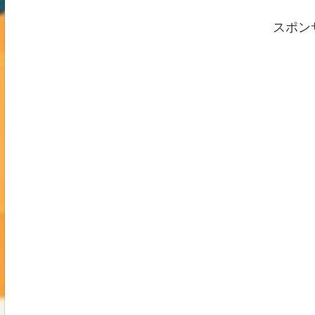
盤など）🧱 基礎設計（地盤条件に合わ
せた基礎形式・補強）🧩 間取り（耐力
スポン
壁バランス、開口の取り方、吹き抜
け、ビルトインガレージ）🛠️ 施工品質
（現場管理の精度）詳しく見る