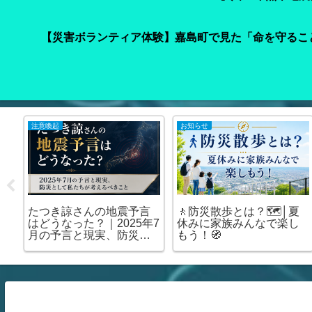
【災害ボランティア体験】嘉島町で見た「命を守るこ
注意喚起
お知らせ
車
たつき諒さんの地震予言
🚶防災散歩とは？🗺️│夏
て
はどうなった？｜2025年7
休みに家族みんなで楽し
の
月の予言と現実、防災と
もう！🧭
場
して私たちが考えるべき
こと