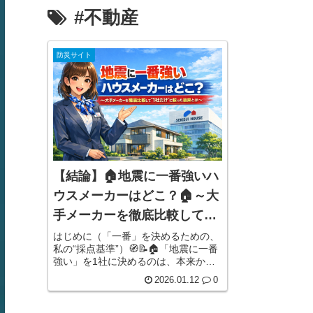
#不動産
防災サイト
【結論】🏠地震に一番強いハ
ウスメーカーはどこ？🏠～大
手メーカーを徹底比較して“1
社だけ”に絞った結果とは～
はじめに（「一番」を決めるための、
私の“採点基準”）🧭📝🏠「地震に一番
🔎
強い」を1社に決めるのは、本来かな
り危険です。なぜなら、家はメーカー
2026.01.12
0
名だけでは強さが決まらないからで
す。たとえば同じメーカーでも、🪨 地
盤（液状化しやすい・造成地・軟弱地