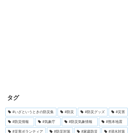
タグ
#いざというときの防災集
#防災
#防災グッズ
#災害
#防災情報
#気象庁
#防災気象情報
#熊本地震
#災害ボランティア
#防災対策
#家庭防災
#浸水対策