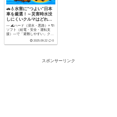
🚗💧水害に“つよい”日本
車を厳選！～災害時水没
しにくいクルマはどれ？
～
― 🌊ハード（浸水・悪路）× 🔌
ソフト（給電・安全・運転支
援）―で「避難しやすい」クル
マを探そう🌸 第1章 はじめにこ
2025.09.22
0
こ数年、ニュースで耳にする
「大雨による冠水」や「河川の
氾濫」。以前は遠い場所の話の
ように感じていたかもしれませ
んが、今では都市部でも“道路が
スポンサーリンク
川のようになる”光景が日常にな
りつつあります。そんなとき、
私たちの「車」は単なる移動手
段ではなく、「命を守る道具」
や「停電時の電源」にもなり得
詳しく見る