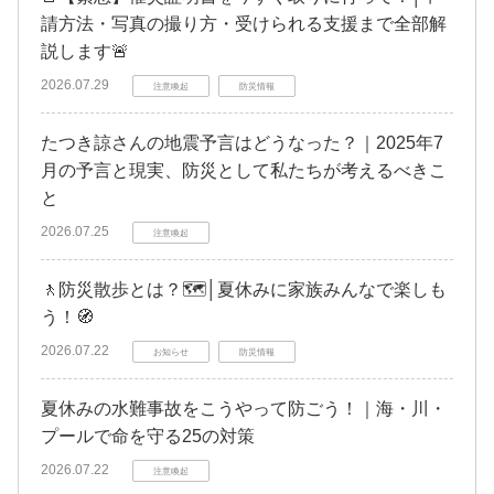
請方法・写真の撮り方・受けられる支援まで全部解
説します🚨
2026.07.29
注意喚起
防災情報
たつき諒さんの地震予言はどうなった？｜2025年7
月の予言と現実、防災として私たちが考えるべきこ
と
2026.07.25
注意喚起
🚶防災散歩とは？🗺️│夏休みに家族みんなで楽しも
う！🧭
2026.07.22
お知らせ
防災情報
夏休みの水難事故をこうやって防ごう！｜海・川・
プールで命を守る25の対策
2026.07.22
注意喚起