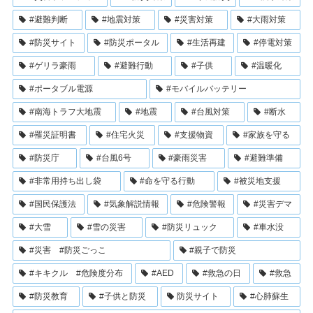
#避難判断
#地震対策
#災害対策
#大雨対策
#防災サイト
#防災ポータル
#生活再建
#停電対策
#ゲリラ豪雨
#避難行動
#子供
#温暖化
#ポータブル電源
#モバイルバッテリー
#南海トラフ大地震
#地震
#台風対策
#断水
#罹災証明書
#住宅火災
#支援物資
#家族を守る
#防災庁
#台風6号
#豪雨災害
#避難準備
#非常用持ち出し袋
#命を守る行動
#被災地支援
#国民保護法
#気象解説情報
#危険警報
#災害デマ
#大雪
#雪の災害
#防災リュック
#車水没
#災害 #防災ごっこ
#親子で防災
#キキクル #危険度分布
#AED
#救急の日
#救急
#防災教育
#子供と防災
防災サイト
#心肺蘇生