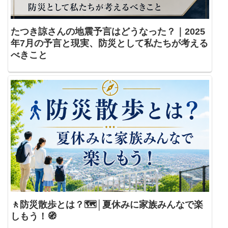
たつき諒さんの地震予言はどうなった？｜2025
年7月の予言と現実、防災として私たちが考える
べきこと
🚶防災散歩とは？🗺️│夏休みに家族みんなで楽
しもう！🧭