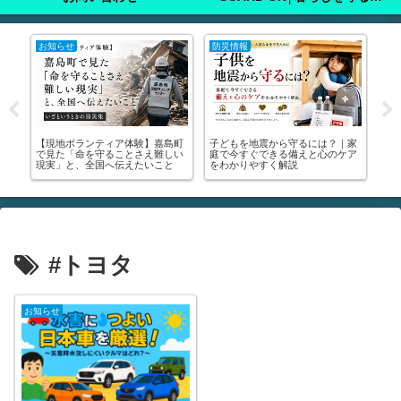
注意喚起
注意喚起
地震から守るには？｜家
🚨【緊急】罹災証明書を今すぐ取
🚨【緊急】熊本地震
ぐできる備えと心のケア
りに行って！│申請方法・写真の
る方、必ず見てくださ
やすく解説
撮り方・受けられる支援まで全部
中泊のマニュアル・
解説します🚨
が分かります
#トヨタ
お知らせ