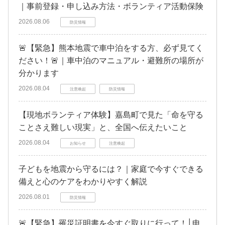
｜事前登録・申し込み方法・ボランティア活動保険
2026.08.06
防災情報
🚨【緊急】熊本地震で車中泊をする方、必ず見てく
ださい！🚨｜車中泊のマニュアル・避難所の場所が
分かります
2026.08.04
注意喚起
防災情報
【現地ボランティア体験】嘉島町で見た「命を守る
ことさえ難しい現実」と、全国へ伝えたいこと
2026.08.04
お知らせ
注意喚起
子どもを地震から守るには？｜家庭で今すぐできる
備えと心のケアをわかりやすく解説
2026.08.01
防災情報
🚨【緊急】罹災証明書を今すぐ取りに行って！│申