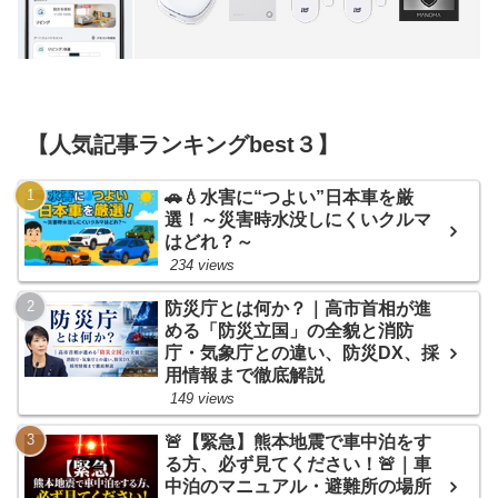
【人気記事ランキングbest３】
🚗💧水害に“つよい”日本車を厳
選！～災害時水没しにくいクルマ
はどれ？～
234 views
防災庁とは何か？｜高市首相が進
める「防災立国」の全貌と消防
庁・気象庁との違い、防災DX、採
用情報まで徹底解説
149 views
🚨【緊急】熊本地震で車中泊をす
る方、必ず見てください！🚨｜車
中泊のマニュアル・避難所の場所