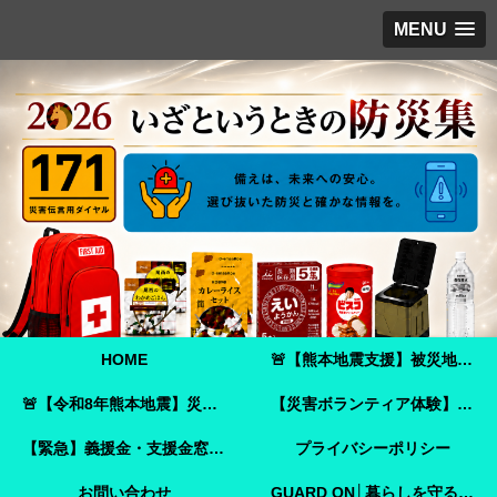
MENU
HOME
🚨【熊本地震支援】被災地へ必要な支援物資を届けませんか？｜Amazonほしい物リストで今すぐ支援できます🚨
🚨【令和8年熊本地震】災害ボランティア参加ガイド｜事前登録・申し込み方法・ボランティア活動保険🚨
【災害ボランティア体験】嘉島町で見た「命を守ることさえ難しい現実」と、全国へ伝えたいこと
【緊急】義援金・支援金窓口のご案内
プライバシーポリシー
お問い合わせ
GUARD ON│暮らしを守る防犯ガイド