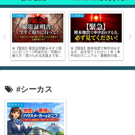
注意喚起
お知らせ
注
をす
たつき諒さんの地震予言はどうな
🚶防災散歩とは？🗺️│夏休みに家
夏
｜車
った？｜2025年7月の予言と現
族みんなで楽しもう！🧭
ご
所
実、防災として私たちが考えるべ
る2
きこと
#シーカス
防災サイト