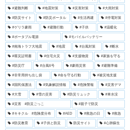
#避難判断
#地震対策
#災害対策
#大雨対策
#防災サイト
#防災ポータル
#生活再建
#停電対策
#ゲリラ豪雨
#避難行動
#子供
#温暖化
#ポータブル電源
#モバイルバッテリー
#南海トラフ大地震
#地震
#台風対策
#断水
#罹災証明書
#住宅火災
#支援物資
#家族を守る
#防災庁
#台風6号
#豪雨災害
#避難準備
#非常用持ち出し袋
#命を守る行動
#被災地支援
#国民保護法
#気象解説情報
#危険警報
#災害デマ
#大雪
#雪の災害
#防災リュック
#車水没
#災害 #防災ごっこ
#親子で防災
#キキクル #危険度分布
#AED
#救急の日
#救急
#防災教育
#子供と防災
防災サイト
#心肺蘇生