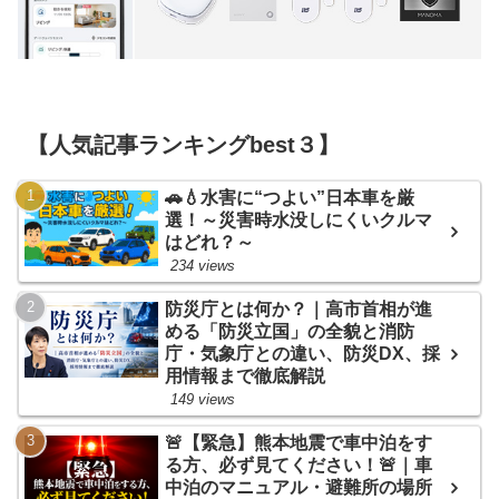
【人気記事ランキングbest３】
🚗💧水害に“つよい”日本車を厳
選！～災害時水没しにくいクルマ
はどれ？～
234 views
防災庁とは何か？｜高市首相が進
める「防災立国」の全貌と消防
庁・気象庁との違い、防災DX、採
用情報まで徹底解説
149 views
🚨【緊急】熊本地震で車中泊をす
る方、必ず見てください！🚨｜車
中泊のマニュアル・避難所の場所