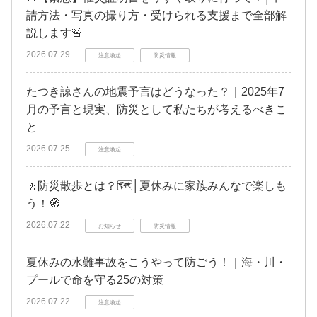
請方法・写真の撮り方・受けられる支援まで全部解
説します🚨
2026.07.29
注意喚起
防災情報
たつき諒さんの地震予言はどうなった？｜2025年7
月の予言と現実、防災として私たちが考えるべきこ
と
2026.07.25
注意喚起
🚶防災散歩とは？🗺️│夏休みに家族みんなで楽しも
う！🧭
2026.07.22
お知らせ
防災情報
夏休みの水難事故をこうやって防ごう！｜海・川・
プールで命を守る25の対策
2026.07.22
注意喚起