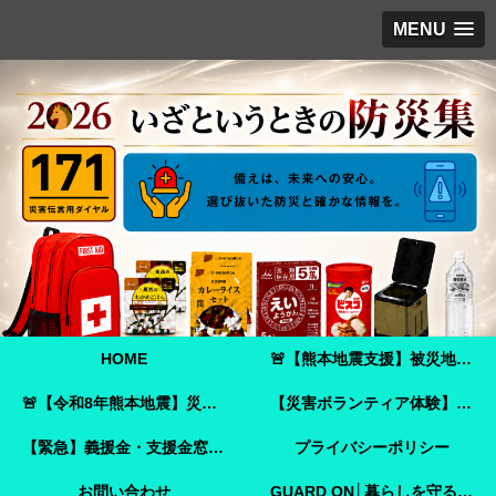
MENU
HOME
🚨【熊本地震支援】被災地へ必要な支援物資を届けませんか？｜Amazonほしい物リストで今すぐ支援できます🚨
🚨【令和8年熊本地震】災害ボランティア参加ガイド｜事前登録・申し込み方法・ボランティア活動保険🚨
【災害ボランティア体験】嘉島町で見た「命を守ることさえ難しい現実」と、全国へ伝えたいこと
【緊急】義援金・支援金窓口のご案内
プライバシーポリシー
お問い合わせ
GUARD ON│暮らしを守る防犯ガイド