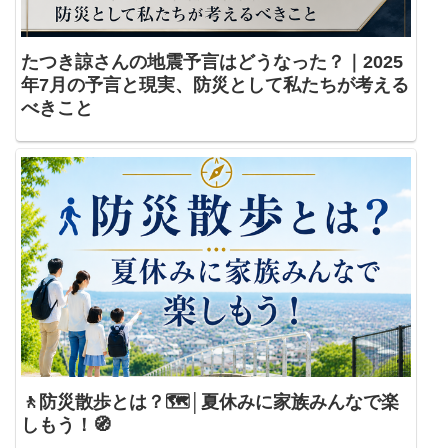
たつき諒さんの地震予言はどうなった？｜2025
年7月の予言と現実、防災として私たちが考える
べきこと
🚶防災散歩とは？🗺️│夏休みに家族みんなで楽
しもう！🧭