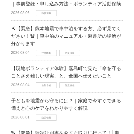
｜事前登録・申し込み方法・ボランティア活動保険
2026.08.06
防災情報
🚨【緊急】熊本地震で車中泊をする方、必ず見てく
ださい！🚨｜車中泊のマニュアル・避難所の場所が
分かります
2026.08.04
注意喚起
防災情報
【現地ボランティア体験】嘉島町で見た「命を守る
ことさえ難しい現実」と、全国へ伝えたいこと
2026.08.04
お知らせ
注意喚起
子どもを地震から守るには？｜家庭で今すぐできる
備えと心のケアをわかりやすく解説
2026.08.01
防災情報
🚨【緊急】罹災証明書を今すぐ取りに行って！│申