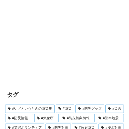
タグ
#いざというときの防災集
#防災
#防災グッズ
#災害
#防災情報
#気象庁
#防災気象情報
#熊本地震
#災害ボランティア
#防災対策
#家庭防災
#浸水対策