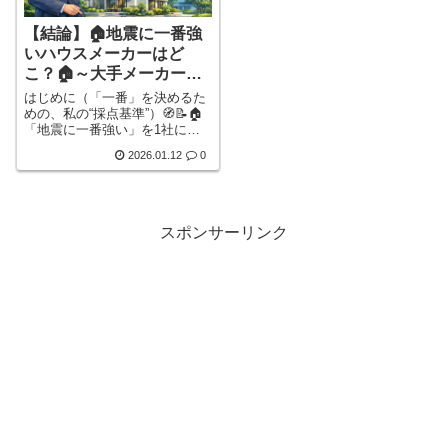
【結論】🏠地震に一番強
いハウスメーカーはど
こ？🏠～大手メーカーを
徹底比較して“1社だけ”に
はじめに（「一番」を決めるた
絞った結果とは～🔎
めの、私の“採点基準”）🧭📝🏠
「地震に一番強い」を1社に決
めるのは、本来かなり危険で
2026.01.12
0
す。なぜなら、家はメーカー名
だけでは強さが決まらないから
です。たとえば同じメーカーで
も、🪨 地盤（液状化しやすい・
造成地・軟弱地盤など）🧱 基礎
スポンサーリンク
設計（地盤条件に合わせた基礎
形式・補強）🧩 間取り（耐力壁
バランス、開口の取り方、吹き
抜け、ビルトインガレージ）🛠️
施工品質（現場管理の精度）詳
しく見る