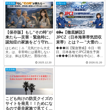
防災情報
お知らせ
【保存版】もし“その時”が
❄️🌬️【徹底解説】
来たら―災害・緊急時に、
JPCZ（日本海寒帯気団収
認知症の家族をどう守れば
束帯）とは？― “大雪の正
いいのか―
体”を知らないと、今年の
はじめに｜⚠️「元気だから大丈
◆◆◆🆘【緊急警戒】今日・明
冬は越せません ―
夫」は、非常時には通用しない
日、日本各地でJPCZ発生予測
父は、体は元気だ。普段の生活
❄️◆◆◆日本海側を中心に、本日
も問題なく送れている。だから
から明日にかけてJPCZ（日本海
2025.12.20
2026.01.20
こそ、これまでどこかで「まだ
寒帯気団収束帯）が次々と形成
大丈夫」「本格的な対策は、も
される予測が出ています。これ
防災情報
う少し先でいい」そう思ってい
は単なる「寒波」や「強詳しく
た詳しく見る
見る
こども向けの防災クイズの
サイトを発見！！ためにな
るので是非家族で見てくだ