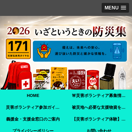
MENU
HOME
🚨災害ボランティア募集情報【2026年8月8日最新】熊本地震 🚨
災害ボランティア参加ガイド【令和8年熊本地震】事前登録・申し込み方法・ボランティア活動保険
被災地へ必要な支援物資を届けませんか？【熊本地震支援】｜Amazonほしい物リストで今すぐ支援できます
義援金・支援金窓口のご案内
【災害ボランティア体験】嘉島町で見た「命を守ることさえ難しい現実」と、全国へ伝えたいこと
プライバシーポリシー
お問い合わせ