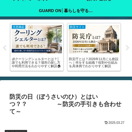
GUARD ON│暮らしを守る防犯ガイド
注意喚起
防災サイト
防
防
🧊クーリングシェルターとは？│
防災庁とは？2026年11月にも創設
💰
守
誰でも利用できる？場所の探し方
へ｜何をする組織？役割や仕組み
絶
や利用方法をわかりやすく解説🏠
を具体例でわかりやすく解説
17
防災の日（ぼうさいのひ）とはい
つ？？ ～防災の手引きも合わせ
て～
2025.03.27