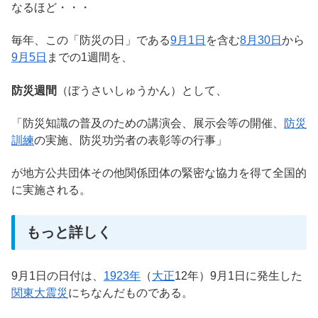
なるほど・・・
毎年、この「防災の日」である
9月1日
を含む
8月30日
から
9月5日
までの1週間を、
防災週間
（ぼうさいしゅうかん）として、
「防災知識の普及のための講演会、展示会等の開催、
防災
訓練
の実施、防災功労者の表彰等の行事」
が地方公共団体その他関係団体の緊密な協力を得て全国的
に実施される。
もっと詳しく
9月1日の日付は、
1923年
（
大正
12年）9月1日に発生した
関東大震災
にちなんだものである。