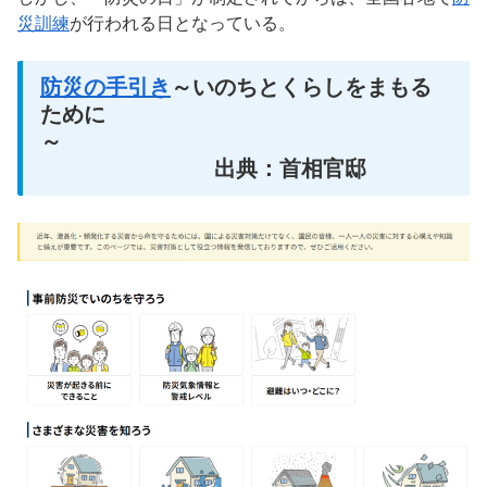
災訓練
が行われる日となっている。
防災の手引き
～いのちとくらしをまもる
ために
～
出典：首相官邸