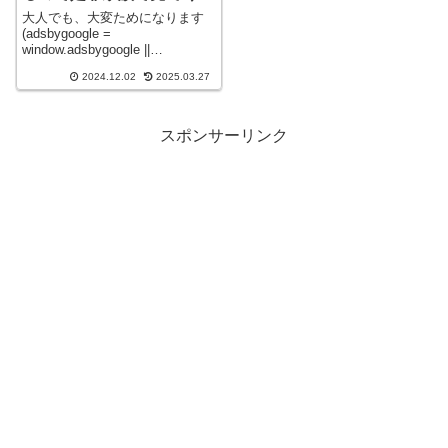
さい！！
大人でも、大変ためになります
(adsbygoogle =
window.adsbygoogle ||
[]).push({});防災について、常に
2024.12.02
2025.03.27
新しい情報はないのか、いつも
関心を持って、サイト運営詳し
く見る
スポンサーリンク