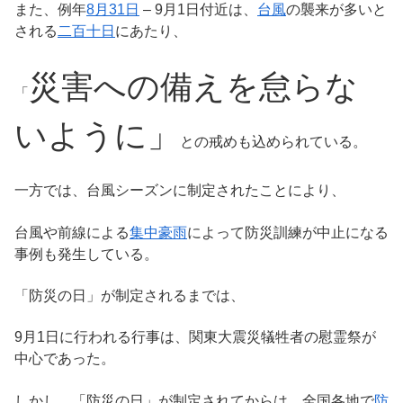
また、例年
8月31日
– 9月1日付近は、
台風
の襲来が多いと
される
二百十日
にあたり、
災害への備えを怠らな
「
いように」
との戒めも込められている。
一方では、台風シーズンに制定されたことにより、
台風や前線による
集中豪雨
によって防災訓練が中止になる
事例も発生している。
「防災の日」が制定されるまでは、
9月1日に行われる行事は、関東大震災犠牲者の慰霊祭が
中心であった。
しかし、「防災の日」が制定されてからは、全国各地で
防