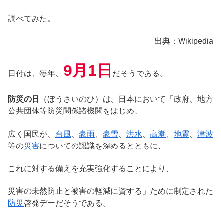
調べてみた。
出典：Wikipedia
9月1日
日付は、毎年、
だそうである。
防災の日
（ぼうさいのひ）は、日本において「政府、地方
公共団体等防災関係諸機関をはじめ、
広く国民が、
台風
、
豪雨
、
豪雪
、
洪水
、
高潮
、
地震
、
津波
等の
災害
についての認識を深めるとともに、
これに対する備えを充実強化することにより、
災害の未然防止と被害の軽減に資する」ために制定された
防災
啓発デーだそうである。