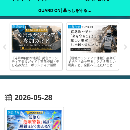
GUARD ON│暮らしを守る防犯ガイド
らせ
防災情報
注意喚起
地ボランティア体験】嘉島町
子どもを地震から守るには？｜家
🚨【緊急】罹災
た「命を守ることさえ難しい
庭で今すぐできる備えと心のケア
りに行って！│申
」と、全国へ伝えたいこと
をわかりやすく解説
撮り方・受けられ
解説します🚨
2026-05-28
防災情報