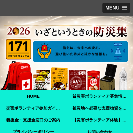
MENU
HOME
🚨災害ボランティア募集情報【2026年8月8日最新】熊本地震 🚨
災害ボランティア参加ガイド【令和8年熊本地震】事前登録・申し込み方法・ボランティア活動保険
被災地へ必要な支援物資を届けませんか？【熊本地震支援】｜Amazonほしい物リストで今すぐ支援できます
義援金・支援金窓口のご案内
【災害ボランティア体験】嘉島町で見た「命を守ることさえ難しい現実」と、全国へ伝えたいこと
プライバシーポリシー
お問い合わせ