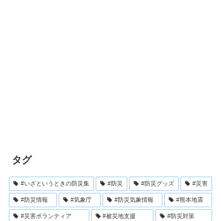
タグ
#いざというときの防災集
#防災
#防災グッズ
#災害
#防災情報
#気象庁
#防災気象情報
#熊本地震
#災害ボランティア
#被災地支援
#防災対策