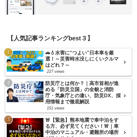
【人気記事ランキングbest３】
🚗💧水害に“つよい”日本車を厳
選！～災害時水没しにくいクルマ
はどれ？～
227 views
防災庁とは何か？｜高市首相が進
める「防災立国」の全貌と消防
庁・気象庁との違い、防災DX、採
用情報まで徹底解説
151 views
🚨【緊急】熊本地震で車中泊をす
る方、必ず見てください！🚨｜車
中泊のマニュアル・避難所の場所