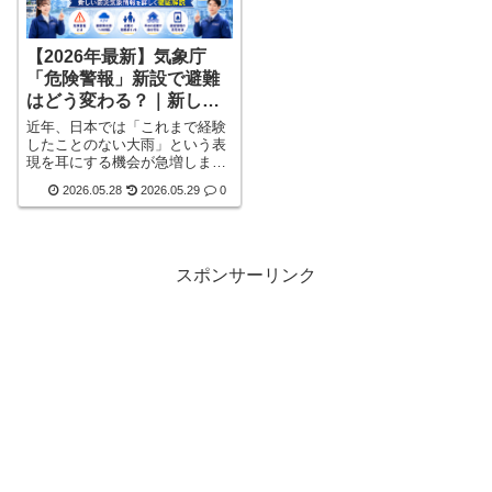
【2026年最新】気象庁
「危険警報」新設で避難
はどう変わる？｜新しい
防災気象情報を詳しく徹
近年、日本では「これまで経験
底解説
したことのない大雨」という表
現を耳にする機会が急増しまし
た。実際、線状降水帯による集
2026.05.28
2026.05.29
0
中豪雨、短時間での河川氾濫、
都市部での内水氾濫、土砂災害
など、災害の発生スピードは以
前とは比べものにならないほど
速くなっています。しかし、そ
スポンサーリンク
の一方で、多くの家庭では「ど
の警報が本当に危険なのか分か
りにくい」「避難するタイミン
グが難しい」という問題もあり
ました。気象庁はこうした状況
を受け、詳しく見る