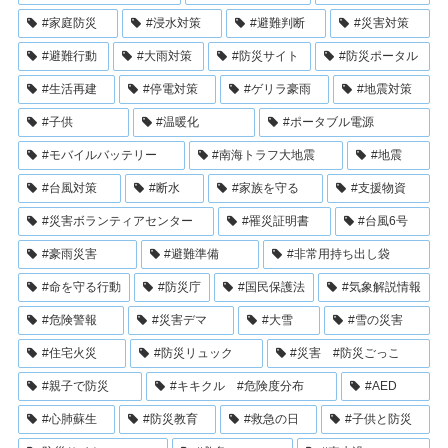
#家庭防災
#浸水対策
#避難判断
#災害対策
#避難行動
#大雨対策
#防災サイト
#防災ポータル
#生活再建
#停電対策
#ゲリラ豪雨
#地震対策
#子供
#温暖化
#ポータブル電源
#モバイルバッテリー
#南海トラフ大地震
#地震
#台風対策
#断水
#家族を守る
#支援物資
#災害ボランティアセンター
#罹災証明書
#台風6号
#豪雨災害
#避難準備
#非常用持ち出し袋
#命を守る行動
#防災庁
#国民保護法
#気象解説情報
#危険警報
#災害デマ
#大雪
#雪の災害
#住宅火災
#防災リュック
#災害 #防災ごっこ
#親子で防災
#キキクル #危険度分布
#AED
#心肺蘇生
#防災教育
#救急の日
#子供と防災