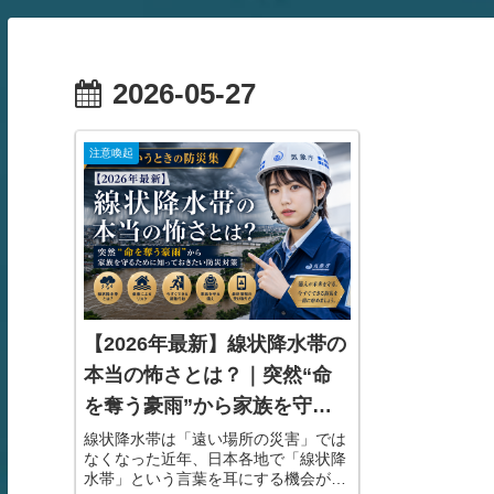
2026-05-27
注意喚起
【2026年最新】線状降水帯の
本当の怖さとは？｜突然“命
を奪う豪雨”から家族を守る
ために知っておきたい防災対
線状降水帯は「遠い場所の災害」では
なくなった近年、日本各地で「線状降
策
水帯」という言葉を耳にする機会が急