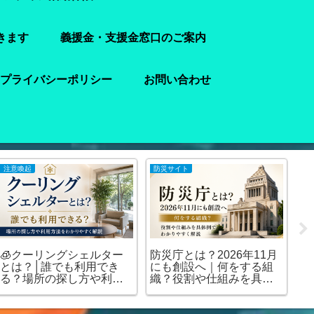
きます
義援金・支援金窓口のご案内
プライバシーポリシー
お問い合わせ
注意喚起
防災サイト
防
🧊クーリングシェルター
防災庁とは？2026年11月

とは？│誰でも利用でき
にも創設へ｜何をする組
ッ
る？場所の探し方や利用
織？役割や仕組みを具体
た
方法をわかりやすく解説
例でわかりやすく解説
🏠