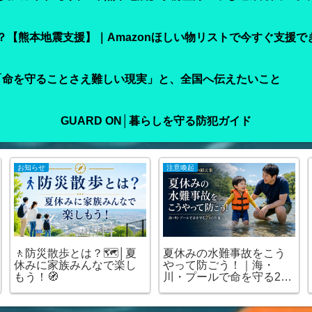
【熊本地震支援】｜Amazonほしい物リストで今すぐ支援で
「命を守ることさえ難しい現実」と、全国へ伝えたいこと
GUARD ON│暮らしを守る防犯ガイド
お知らせ
注意喚起
🚶防災散歩とは？🗺️│夏
夏休みの水難事故をこう
休みに家族みんなで楽し
やって防ごう！｜海・
もう！🧭
川・プールで命を守る25
の対策