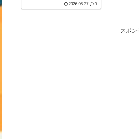
激に増えました。以前はテレビの気象
2026.05.27
0
特番でしか見かけなかったような豪雨
災害が、今では日常の延長線上で突然
発生しています。朝は普通に晴れてい
たのに、夕方には道路が川のようにな
り、車が立ち往生し、住宅地が浸水す
スポン
る。そんな異常事態が全国で相次いで
います。線状降水帯の怖さは、「短時
間で状況が一変する」ことに詳しく見
る