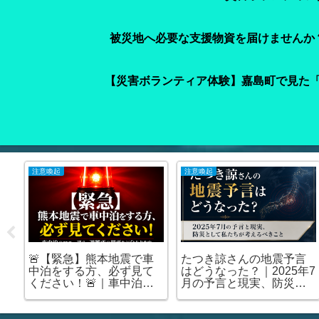
被災地へ必要な支援物資を届けませんか？
【災害ボランティア体験】嘉島町で見た
注意喚起
注意喚起
を
🚨【緊急】熊本地震で車
たつき諒さんの地震予言
申
中泊をする方、必ず見て
はどうなった？｜2025年7
・
ください！🚨｜車中泊の
月の予言と現実、防災と
部
マニュアル・避難所の場
して私たちが考えるべき
所が分かります
こと