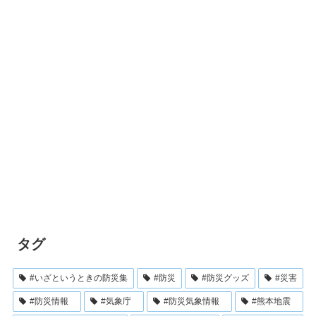
タグ
#いざというときの防災集
#防災
#防災グッズ
#災害
#防災情報
#気象庁
#防災気象情報
#熊本地震