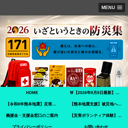
MENU
HOME
🚨【2026年8月8日最新】熊本地震 災害ボランティア募集情報🚨
【令和8年熊本地震】災害ボランティア参加ガイド｜事前登録・申し込み方法・ボランティア活動保険
【熊本地震支援】被災地へ必要な支援物資を届けませんか？｜Amazonほしい物リストで今すぐ支援できます
義援金・支援金窓口のご案内
【災害ボランティア体験】嘉島町で見た「命を守ることさえ難しい現実」と、全国へ伝えたいこと
プライバシーポリシー
お問い合わせ