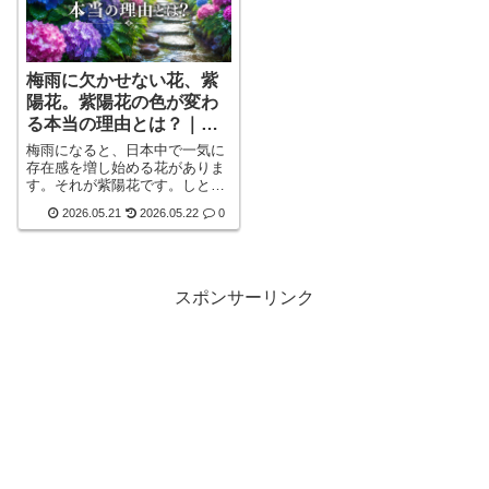
梅雨に欠かせない花、紫
陽花。紫陽花の色が変わ
る本当の理由とは？｜
青・ピンク・紫になる不
梅雨になると、日本中で一気に
思議を分かりやすく解説
存在感を増し始める花がありま
す。それが紫陽花です。しとし
と降る雨の中で静かに咲く姿
2026.05.21
2026.05.22
0
は、まさに日本の梅雨を象徴す
る風景とも言えるかもしれませ
ん。しかし、紫陽花を見ている
と、ある不思議なことに気づく
人も多いのではないでしょう
スポンサーリンク
か。同じ場所に咲いているの
に、青い花もあれば、紫色の花
もあり、ピンクの花まである。
さらに、よく見ると、去年と色
が違うように見えることもあり
ます。なぜ紫陽詳しく見る