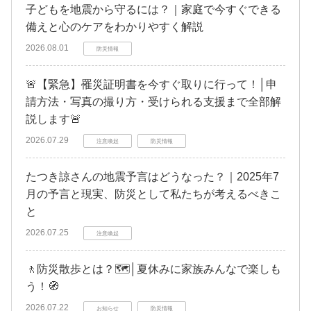
子どもを地震から守るには？｜家庭で今すぐできる
備えと心のケアをわかりやすく解説
2026.08.01
防災情報
🚨【緊急】罹災証明書を今すぐ取りに行って！│申
請方法・写真の撮り方・受けられる支援まで全部解
説します🚨
2026.07.29
注意喚起
防災情報
たつき諒さんの地震予言はどうなった？｜2025年7
月の予言と現実、防災として私たちが考えるべきこ
と
2026.07.25
注意喚起
🚶防災散歩とは？🗺️│夏休みに家族みんなで楽しも
う！🧭
2026.07.22
お知らせ
防災情報