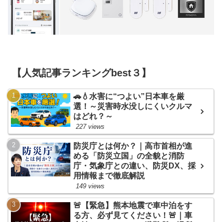
【人気記事ランキングbest３】
🚗💧水害に“つよい”日本車を厳
選！～災害時水没しにくいクルマ
はどれ？～
227 views
防災庁とは何か？｜高市首相が進
める「防災立国」の全貌と消防
庁・気象庁との違い、防災DX、採
用情報まで徹底解説
149 views
🚨【緊急】熊本地震で車中泊をす
る方、必ず見てください！🚨｜車