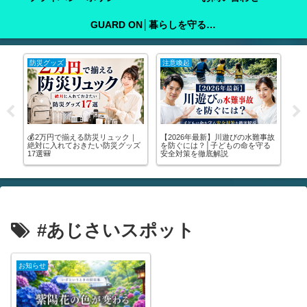
GUARD ON│暮らしを守る防犯ガイド
防災グッズ
注意喚起
防
創設
💰2万円で揃える防災リュック｜
【2026年最新】川遊びの水難事故
災
み
絶対に入れておきたい防災グッズ
を防ぐには？│子どもの命を守る
キ
17選🎒
安全対策を徹底解説
な
と
#あじさいスポット
お知らせ