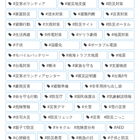
#災害ボランティア
#被災地支援
#防災対策
#家庭防災
#浸水対策
#避難判断
#災害対策
#避難行動
#大雨対策
#防災サイト
#防災ポータル
#生活再建
#停電対策
#ゲリラ豪雨
#地震対策
#子供
#温暖化
#ポータブル電源
#モバイルバッテリー
#南海トラフ大地震
#地震
#台風対策
#断水
#家族を守る
#支援物資
#災害ボランティアセンター
#罹災証明書
#台風6号
#豪雨災害
#避難準備
#非常用持ち出し袋
#命を守る行動
#防災庁
#国民保護法
#気象解説情報
#危険警報
#災害デマ
#大雪
#雪の災害
#住宅火災
#防災リュック
#災害 #防災ごっこ
#親子で防災
#キキクル #危険度分布
#AED
#心肺蘇生
#防災教育
#救急の日
#子供と防災