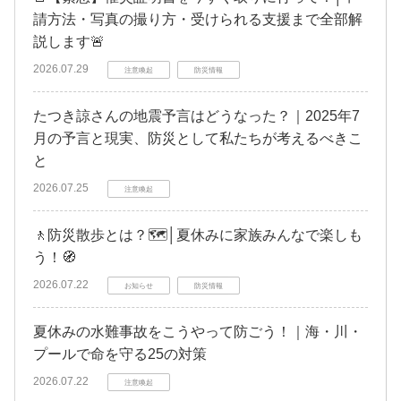
請方法・写真の撮り方・受けられる支援まで全部解
説します🚨
2026.07.29
注意喚起
防災情報
たつき諒さんの地震予言はどうなった？｜2025年7
月の予言と現実、防災として私たちが考えるべきこ
と
2026.07.25
注意喚起
🚶防災散歩とは？🗺️│夏休みに家族みんなで楽しも
う！🧭
2026.07.22
お知らせ
防災情報
夏休みの水難事故をこうやって防ごう！｜海・川・
プールで命を守る25の対策
2026.07.22
注意喚起