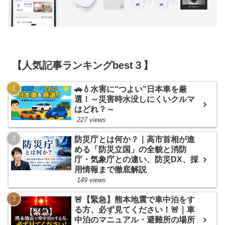
【人気記事ランキングbest３】
🚗💧水害に“つよい”日本車を厳
選！～災害時水没しにくいクルマ
はどれ？～
227 views
防災庁とは何か？｜高市首相が進
める「防災立国」の全貌と消防
庁・気象庁との違い、防災DX、採
用情報まで徹底解説
149 views
🚨【緊急】熊本地震で車中泊をす
る方、必ず見てください！🚨｜車
中泊のマニュアル・避難所の場所