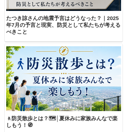
たつき諒さんの地震予言はどうなった？｜2025
年7月の予言と現実、防災として私たちが考える
べきこと
🚶防災散歩とは？🗺️│夏休みに家族みんなで楽
しもう！🧭