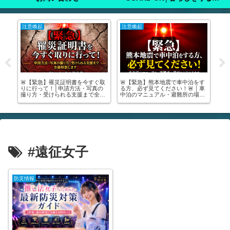
注意喚起
注意喚起
注
家
🚨【緊急】罹災証明書を今すぐ取
🚨【緊急】熊本地震で車中泊をす
た
ア
りに行って！│申請方法・写真の
る方、必ず見てください！🚨｜車
った
撮り方・受けられる支援まで全部
中泊のマニュアル・避難所の場所
実
解説します🚨
が分かります
き
#遠征女子
防災情報