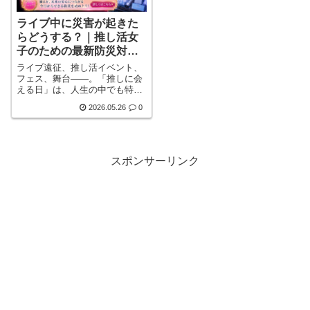
ライブ中に災害が起きた
らどうする？｜推し活女
子のための最新防災対策
ガイド【停電・通信障害
ライブ遠征、推し活イベント、
にも備える時代へ】
フェス、舞台――。「推しに会
える日」は、人生の中でも特別
な一日だと言われています。し
2026.05.26
0
かし近年は、地震・豪雨・台
風・停電・通信障害など、“イベ
ント中の災害リスク”が現実的な
問題として語られることが増え
てきました。特に女性の一人遠
スポンサーリンク
征や夜間移動では、防犯・防
災・体調管理が同時に必要にな
るケースもあると言われていま
す。この記事では、「推し活」
と「防災」を組み合わせた新し
い考え方詳しく見る