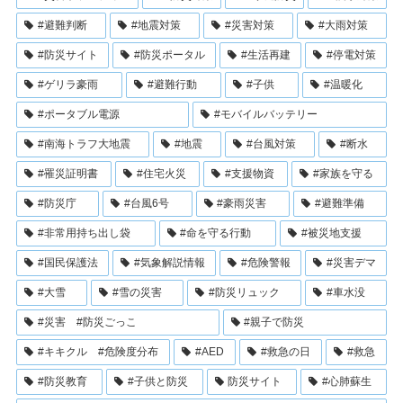
#避難判断
#地震対策
#災害対策
#大雨対策
#防災サイト
#防災ポータル
#生活再建
#停電対策
#ゲリラ豪雨
#避難行動
#子供
#温暖化
#ポータブル電源
#モバイルバッテリー
#南海トラフ大地震
#地震
#台風対策
#断水
#罹災証明書
#住宅火災
#支援物資
#家族を守る
#防災庁
#台風6号
#豪雨災害
#避難準備
#非常用持ち出し袋
#命を守る行動
#被災地支援
#国民保護法
#気象解説情報
#危険警報
#災害デマ
#大雪
#雪の災害
#防災リュック
#車水没
#災害 #防災ごっこ
#親子で防災
#キキクル #危険度分布
#AED
#救急の日
#救急
#防災教育
#子供と防災
防災サイト
#心肺蘇生