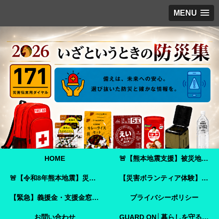
MENU
HOME
🚨【熊本地震支援】被災地へ必要な支援物資を届けませんか？｜Amazonほしい物リストで今すぐ支援できます🚨
🚨【令和8年熊本地震】災害ボランティア参加ガイド｜事前登録・申し込み方法・ボランティア活動保険🚨
【災害ボランティア体験】嘉島町で見た「命を守ることさえ難しい現実」と、全国へ伝えたいこと
【緊急】義援金・支援金窓口のご案内
プライバシーポリシー
お問い合わせ
GUARD ON│暮らしを守る防犯ガイド