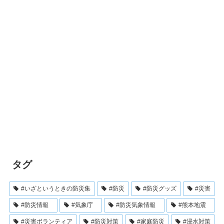
タグ
#いざというときの防災集
#防災
#防災グッズ
#災害
#防災情報
#気象庁
#防災気象情報
#熊本地震
#災害ボランティア
#防災対策
#家庭防災
#浸水対策