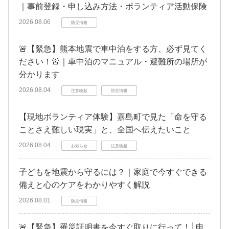
｜事前登録・申し込み方法・ボランティア活動保険
2026.08.06
防災情報
🚨【緊急】熊本地震で車中泊をする方、必ず見てく
ださい！🚨｜車中泊のマニュアル・避難所の場所が
分かります
2026.08.04
注意喚起
防災情報
【現地ボランティア体験】嘉島町で見た「命を守る
ことさえ難しい現実」と、全国へ伝えたいこと
2026.08.04
お知らせ
注意喚起
子どもを地震から守るには？｜家庭で今すぐできる
備えと心のケアをわかりやすく解説
2026.08.01
防災情報
🚨【緊急】罹災証明書を今すぐ取りに行って！│申