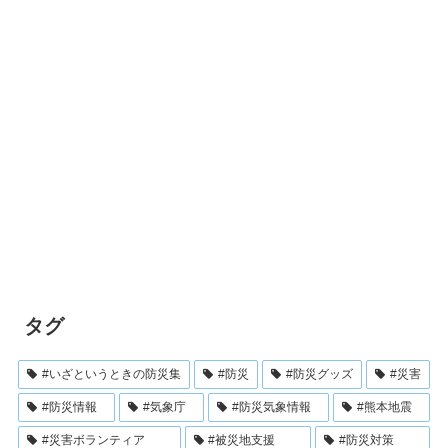
タグ
#いざというときの防災集
#防災
#防災グッズ
#災害
#防災情報
#気象庁
#防災気象情報
#熊本地震
#災害ボランティア
#被災地支援
#防災対策