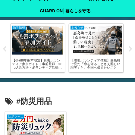
GUARD ON│暮らしを守る防犯ガイド
防災情報
注意喚起
注
町
子どもを地震から守るには？｜家
🚨【緊急】罹災証明書を今すぐ取

い
庭で今すぐできる備えと心のケア
りに行って！│申請方法・写真の
る
をわかりやすく解説
撮り方・受けられる支援まで全部
中
解説します🚨
が
#防災用品
防災グッズ