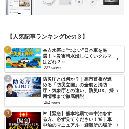
【人気記事ランキングbest３】
🚗💧水害に“つよい”日本車を厳
選！～災害時水没しにくいクルマ
はどれ？～
227 views
防災庁とは何か？｜高市首相が進
める「防災立国」の全貌と消防
庁・気象庁との違い、防災DX、採
用情報まで徹底解説
151 views
🚨【緊急】熊本地震で車中泊をす
る方、必ず見てください！🚨｜車
中泊のマニュアル・避難所の場所