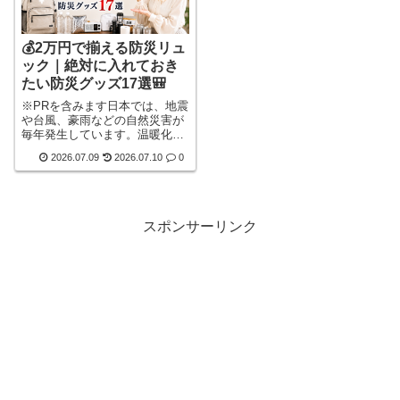
💰2万円で揃える防災リュ
ック｜絶対に入れておき
たい防災グッズ17選🎒
※PRを含みます日本では、地震
や台風、豪雨などの自然災害が
毎年発生しています。温暖化に
より、災害はいつ起こるか分か
2026.07.09
2026.07.10
0
らず、外出先で被災する可能性
もあります。そのため、自宅に
備蓄品を用意するだけでは十分
とはいえません。普段から最低
限の防災グッズを持ち歩き、万
スポンサーリンク
が一の事態に備えておくことが
大切です。最近では、かさばら
ないコンパクトな防災ポーチ
や、防災用品をウォーターボト
ルに収納する「防災ボトル」を
バッグに詳しく見る