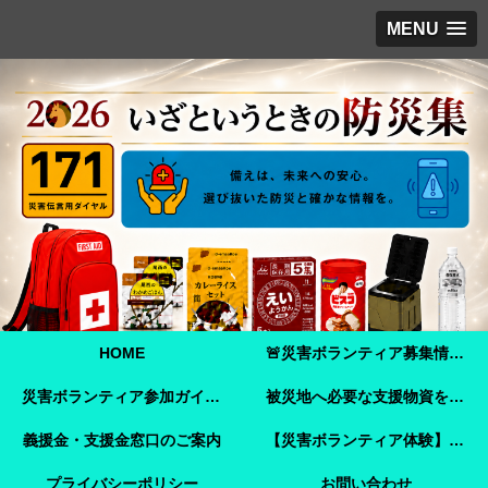
MENU
HOME
🚨災害ボランティア募集情報【2026年8月8日最新】熊本地震 🚨
災害ボランティア参加ガイド【令和8年熊本地震】事前登録・申し込み方法・ボランティア活動保険
被災地へ必要な支援物資を届けませんか？【熊本地震支援】｜Amazonほしい物リストで今すぐ支援できます
義援金・支援金窓口のご案内
【災害ボランティア体験】嘉島町で見た「命を守ることさえ難しい現実」と、全国へ伝えたいこと
プライバシーポリシー
お問い合わせ