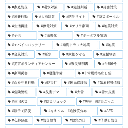
#家庭防災
#浸水対策
#避難判断
#災害対策
#避難行動
#大雨対策
#防災サイト
#防災ポータル
#生活再建
#停電対策
#ゲリラ豪雨
#地震対策
#子供
#温暖化
#ポータブル電源
#モバイルバッテリー
#南海トラフ大地震
#地震
#台風対策
#断水
#家族を守る
#支援物資
#災害ボランティアセンター
#罹災証明書
#台風6号
#豪雨災害
#避難準備
#非常用持ち出し袋
#命を守る行動
#防災庁
#国民保護法
#気象解説情報
#危険警報
#災害デマ
#大雪
#雪の災害
#住宅火災
#防災リュック
#災害 #防災ごっこ
#親子で防災
#キキクル #危険度分布
#AED
#心肺蘇生
#防災教育
#救急の日
#子供と防災