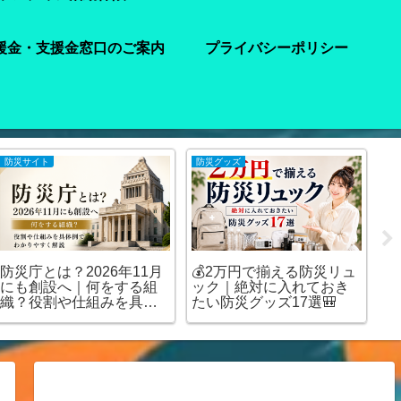
援金・支援金窓口のご案内
プライバシーポリシー
防災サイト
防災グッズ
注
防災庁とは？2026年11月
💰2万円で揃える防災リュ
【
にも創設へ｜何をする組
ック｜絶対に入れておき
水
織？役割や仕組みを具体
たい防災グッズ17選🎒
ど
例でわかりやすく解説
を