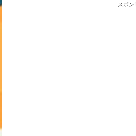
は、土砂・浸水・洪水の3つの大雨災
スポン
害リスクを、色で直感的に示してくれ
る便利な防災地図。この記事では、キ
キクルの見方や使い方、家族でど詳し
く見る