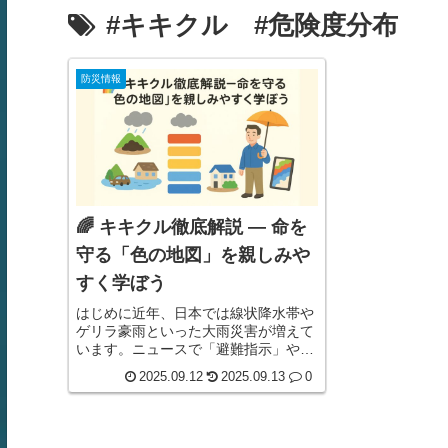
#キキクル #危険度分布
防災情報
🌈 キキクル徹底解説 — 命を
守る「色の地図」を親しみや
すく学ぼう
はじめに近年、日本では線状降水帯や
ゲリラ豪雨といった大雨災害が増えて
います。ニュースで「避難指示」や
「大雨警報」を耳にしても、実際
2025.09.12
2025.09.13
0
に“どのタイミングで動けばよいか”迷
ってしまう方は多いはず。そこで役立
つのが、気象庁が提供している「キキ
クル（危険度分布）」です。キキクル