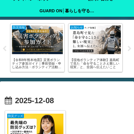
GUARD ON│暮らしを守る防犯ガイド
防災情報
注意喚起
注
町
子どもを地震から守るには？｜家
🚨【緊急】罹災証明書を今すぐ取

い
庭で今すぐできる備えと心のケア
りに行って！│申請方法・写真の
る
をわかりやすく解説
撮り方・受けられる支援まで全部
中
解説します🚨
が
2025-12-08
防災グッズ