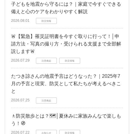
子どもを地震から守るには？｜家庭で今すぐできる
備えと心のケアをわかりやすく解説
2026.08.01
防災情報
🚨【緊急】罹災証明書を今すぐ取りに行って！│申
請方法・写真の撮り方・受けられる支援まで全部解
説します🚨
2026.07.29
注意喚起
防災情報
たつき諒さんの地震予言はどうなった？｜2025年7
月の予言と現実、防災として私たちが考えるべきこ
と
2026.07.25
注意喚起
🚶防災散歩とは？🗺️│夏休みに家族みんなで楽しも
う！🧭
2026.07.22
お知らせ
防災情報