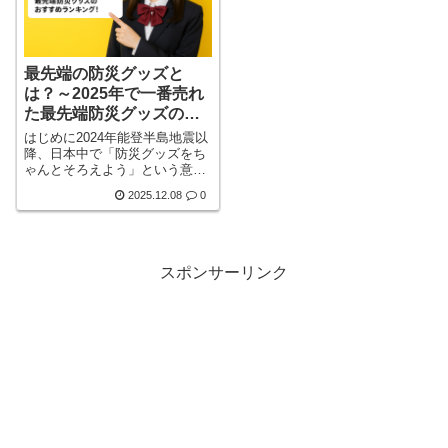
最先端の防災グッズと
は？～2025年で一番売れ
た最先端防災グッズのお
すすめランキング！～
はじめに2024年能登半島地震以
降、日本中で「防災グッズをち
ゃんとそろえよう」という意識
が一気に高まり、2025年は“防
2025.12.08
0
災グッズ戦国時代”と言っていい
ほど、さまざまな最先端アイテ
ムが売れました。実売ランキン
グを見ると、従来の懐中電灯・
乾パンだけでなく、「ポータブ
スポンサーリンク
ル電源」「高機能トイレ」「多
機能ラジオ」「プレミアム防災
セット」「スマホ連動アプリ＆
ガジェット」など、“テクノロジ
ー×防災”の流れがハッキ詳しく
見る