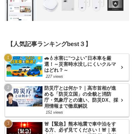
【人気記事ランキングbest３】
🚗💧水害に“つよい”日本車を厳
選！～災害時水没しにくいクルマ
はどれ？～
227 views
防災庁とは何か？｜高市首相が進
める「防災立国」の全貌と消防
庁・気象庁との違い、防災DX、採
用情報まで徹底解説
151 views
🚨【緊急】熊本地震で車中泊をす
る方、必ず見てください！🚨｜車