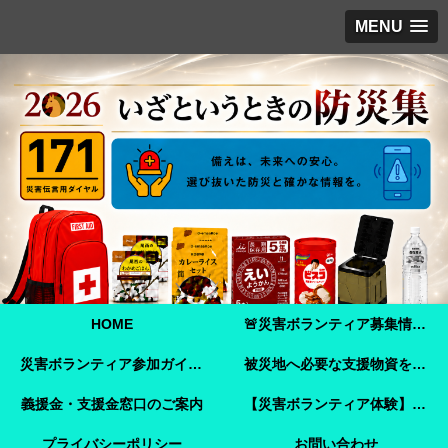
MENU
HOME
🚨災害ボランティア募集情報【2026年8月8日最新】熊本地震 🚨
災害ボランティア参加ガイド【令和8年熊本地震】事前登録・申し込み方法・ボランティア活動保険
被災地へ必要な支援物資を届けませんか？【熊本地震支援】｜Amazonほしい物リストで今すぐ支援できます
義援金・支援金窓口のご案内
【災害ボランティア体験】嘉島町で見た「命を守ることさえ難しい現実」と、全国へ伝えたいこと
プライバシーポリシー
お問い合わせ