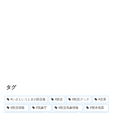
タグ
#いざというときの防災集
#防災
#防災グッズ
#災害
#防災情報
#気象庁
#防災気象情報
#熊本地震