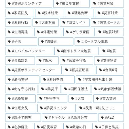
#災害ボランティア
#被災地支援
#防災対策
#家庭防災
#浸水対策
#避難判断
#災害対策
#避難行動
#大雨対策
#防災サイト
#防災ポータル
#生活再建
#停電対策
#ゲリラ豪雨
#地震対策
#子供
#温暖化
#ポータブル電源
#モバイルバッテリー
#南海トラフ大地震
#地震
#台風対策
#断水
#家族を守る
#支援物資
#災害ボランティアセンター
#罹災証明書
#台風6号
#豪雨災害
#避難準備
#非常用持ち出し袋
#命を守る行動
#防災庁
#国民保護法
#気象解説情報
#危険警報
#災害デマ
#大雪
#雪の災害
#住宅火災
#防災リュック
#災害 #防災ごっこ
#親子で防災
#キキクル #危険度分布
#AED
#心肺蘇生
#防災教育
#救急の日
#子供と防災