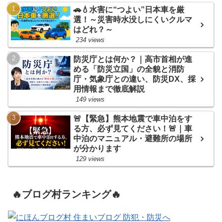
🚗💧水害に“つよい”日本車を厳
選！～災害時水没しにくいクルマ
はどれ？～
234 views
防災庁とは何か？｜高市首相が進
める「防災立国」の全貌と消防
庁・気象庁との違い、防災DX、採
用情報まで徹底解説
149 views
🚨【緊急】熊本地震で車中泊をす
る方、必ず見てください！🚨｜車
中泊のマニュアル・避難所の場所
が分かります
129 views
🔥ブログ村ランキング🔥