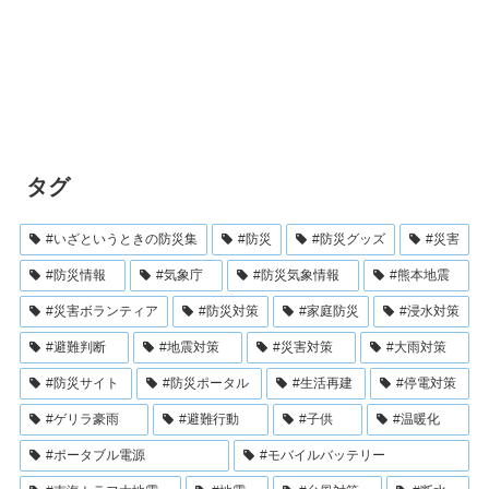
タグ
#いざというときの防災集
#防災
#防災グッズ
#災害
#防災情報
#気象庁
#防災気象情報
#熊本地震
#災害ボランティア
#防災対策
#家庭防災
#浸水対策
#避難判断
#地震対策
#災害対策
#大雨対策
#防災サイト
#防災ポータル
#生活再建
#停電対策
#ゲリラ豪雨
#避難行動
#子供
#温暖化
#ポータブル電源
#モバイルバッテリー