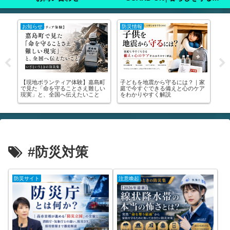
お知らせ
防災情報
注
ン
【現地ボランティア体験】嘉島町
子どもを地震から守るには？｜家

申
で見た「命を守ることさえ難しい
庭で今すぐできる備えと心のケア
り
保
現実」と、全国へ伝えたいこと
をわかりやすく解説
撮
解説
#防災対策
防災サイト
注意喚起