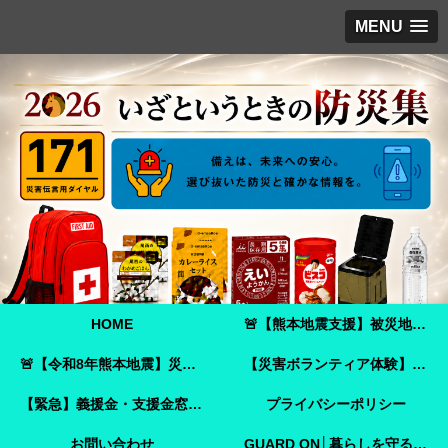
MENU
HOME
🚨【熊本地震支援】被災地へ必要な支援物資を届けませんか？｜Amazonほしい物リストで今すぐ支援できます🚨
🚨【令和8年熊本地震】災害ボランティア参加ガイド｜事前登録・申し込み方法・ボランティア活動保険🚨
【災害ボランティア体験】嘉島町で見た「命を守ることさえ難しい現実」と、全国へ伝えたいこと
【緊急】義援金・支援金窓口のご案内
プライバシーポリシー
お問い合わせ
GUARD ON│暮らしを守る防犯ガイド