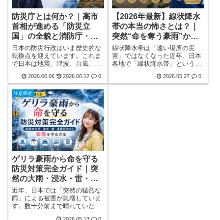
防災庁とは何か？｜高市
【2026年最新】線状降水
首相が進める「防災立
帯の本当の怖さとは？｜
国」の全貌と消防庁・気
突然“命を奪う豪雨”から
象庁との違い、防災DX、
家族を守るために知って
日本の防災行政はいま歴史的な
線状降水帯は「遠い場所の災
採用情報まで徹底解説
おきたい防災対策
転換点を迎えています。これま
害」ではなくなった近年、日本
で日本は地震、津波、台風、豪
各地で「線状降水帯」という言
雨、火山噴火など数多くの自然
葉を耳にする機会が急激に増え
2026.06.06
2026.06.12
0
2026.05.27
0
災害を経験し、そのたびに制度
ました。以前はテレビの気象特
や技術を積み上げてきました。
番でしか見かけなかったような
注意喚起
しかし令和6年能登半島地震で
豪雨災害が、今では日常の延長
は、孤立集落、道路寸断、長期
線上で突然発生しています。朝
避難、災害関連死、支援物資輸
は普通に晴れていたのに、夕方
送の遅れなど、従来の防災体制
には道路が川のようになり、車
だけでは解決が難しい課題も浮
が立ち往生し、住宅地が浸水す
き彫りになりました。こうした
る。そんな異常事態が全国で相
現実を受け、高市首相は「防災
次いでいます。線状降水帯の怖
立国」を重要政策の一つに位置
さは、「短時間で状況が一変す
付け、防詳しく見る
る」ことに詳しく見る
ゲリラ豪雨から命を守る
防災対策完全ガイド｜突
然の大雨・浸水・雷・道
路冠水から家族を守る方
近年、日本では「突然の猛烈な
法
雨」による被害が急増していま
す。数十分前まで晴れていた空
が一気に暗くなり、雷鳴ととも
2026.05.13
0