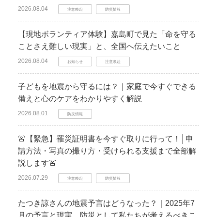
2026.08.04
注意喚起
防災情報
【現地ボランティア体験】嘉島町で見た「命を守る
ことさえ難しい現実」と、全国へ伝えたいこと
2026.08.04
お知らせ
注意喚起
子どもを地震から守るには？｜家庭で今すぐできる
備えと心のケアをわかりやすく解説
2026.08.01
防災情報
🚨【緊急】罹災証明書を今すぐ取りに行って！│申
請方法・写真の撮り方・受けられる支援まで全部解
説します🚨
2026.07.29
注意喚起
防災情報
たつき諒さんの地震予言はどうなった？｜2025年7
月の予言と現実、防災として私たちが考えるべきこ