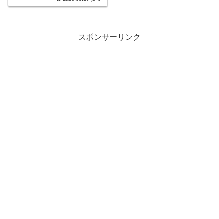
に激しい雨が降り注ぐ――そん
な異常気象が、今や全国どこで
も起こり得る時代になりまし
た。特に夏場を中心に発生する
「ゲリラ豪雨」は、短時間で道
スポンサーリンク
路冠水・浸水・停電・河川氾
濫・交通麻痺を引き起こし、人
命にも関わる重大災害につなが
っています。以前は「都会特有
の災害」と思われがちでした
が、現在では地詳しく見る