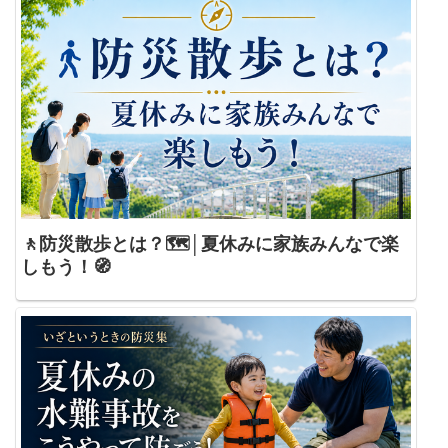
🚶防災散歩とは？🗺️│夏休みに家族みんなで楽
しもう！🧭