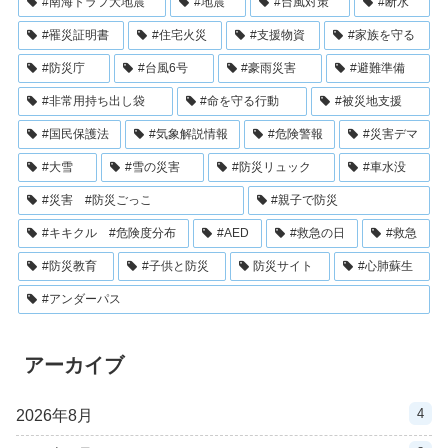
#南海トラフ大地震
#地震
#台風対策
#断水
#罹災証明書
#住宅火災
#支援物資
#家族を守る
#防災庁
#台風6号
#豪雨災害
#避難準備
#非常用持ち出し袋
#命を守る行動
#被災地支援
#国民保護法
#気象解説情報
#危険警報
#災害デマ
#大雪
#雪の災害
#防災リュック
#車水没
#災害 #防災ごっこ
#親子で防災
#キキクル #危険度分布
#AED
#救急の日
#救急
#防災教育
#子供と防災
防災サイト
#心肺蘇生
#アンダーパス
アーカイブ
4
2026年8月