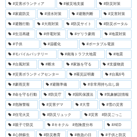
#災害ボランティア
#被災地支援
#防災対策
#家庭防災
#浸水対策
#避難判断
#災害対策
#避難行動
#大雨対策
#防災サイト
#防災ポータル
#生活再建
#停電対策
#ゲリラ豪雨
#地震対策
#子供
#温暖化
#ポータブル電源
#モバイルバッテリー
#南海トラフ大地震
#地震
#台風対策
#断水
#家族を守る
#支援物資
#災害ボランティアセンター
#罹災証明書
#台風6号
#豪雨災害
#避難準備
#非常用持ち出し袋
#命を守る行動
#防災庁
#国民保護法
#気象解説情報
#危険警報
#災害デマ
#大雪
#雪の災害
#住宅火災
#防災リュック
#災害 #防災ごっこ
#親子で防災
#キキクル #危険度分布
#AED
#心肺蘇生
#防災教育
#救急の日
#子供と防災