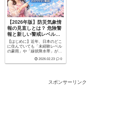
【2026年版】防災気象情
報の見直しとは？ 危険警
報と新しい警戒レベルを
わかりやすく解説
【はじめに】近年、日本のどこ
に住んでいても「未経験レベル
の豪雨」や「線状降水帯」が発
生するようになり、防災のあり
2026.02.23
0
方が大きく問われる時代になっ
ています。しかしその一方で、
情報は出ていたのに、どう行動
してよいかわからなかった警報
の種類が多すぎて、危険度の違
スポンサーリンク
いがつかめなかった高齢者や外
国人に情報が届きづらいといっ
た声が多く、従来の防災気象情
報には課題がありました。そこ
で国は、2026年5月下旬から
「防災詳しく見る