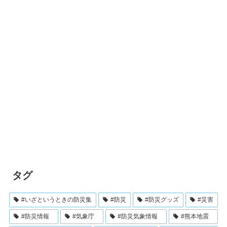
タグ
#いざというときの防災集
#防災
#防災グッズ
#災害
#防災情報
#気象庁
#防災気象情報
#熊本地震