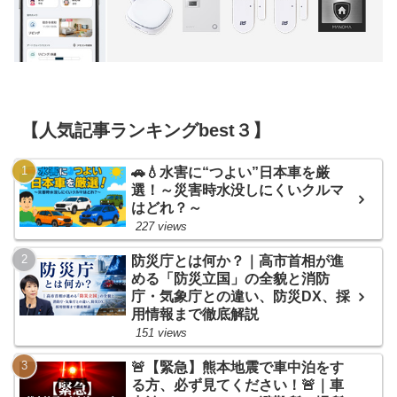
【人気記事ランキングbest３】
🚗💧水害に“つよい”日本車を厳
選！～災害時水没しにくいクルマ
はどれ？～
227 views
防災庁とは何か？｜高市首相が進
める「防災立国」の全貌と消防
庁・気象庁との違い、防災DX、採
用情報まで徹底解説
151 views
🚨【緊急】熊本地震で車中泊をす
る方、必ず見てください！🚨｜車