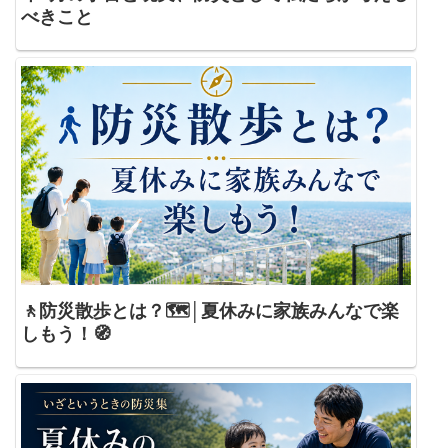
べきこと
🚶防災散歩とは？🗺️│夏休みに家族みんなで楽
しもう！🧭