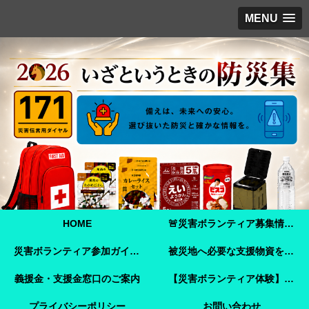
MENU
HOME
🚨災害ボランティア募集情報【2026年8月8日最新】熊本地震 🚨
災害ボランティア参加ガイド【令和8年熊本地震】事前登録・申し込み方法・ボランティア活動保険
被災地へ必要な支援物資を届けませんか？【熊本地震支援】｜Amazonほしい物リストで今すぐ支援できます
義援金・支援金窓口のご案内
【災害ボランティア体験】嘉島町で見た「命を守ることさえ難しい現実」と、全国へ伝えたいこと
プライバシーポリシー
お問い合わせ