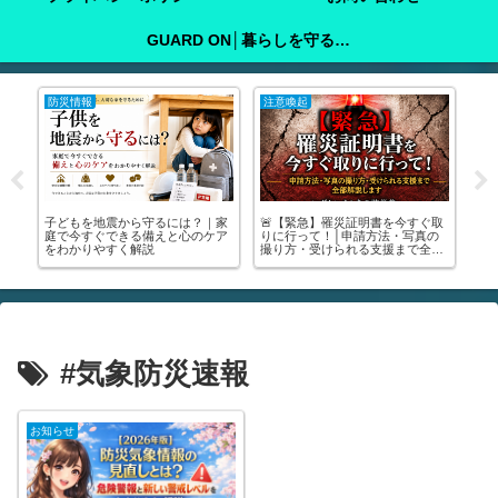
GUARD ON│暮らしを守る防犯ガイド
防災情報
注意喚起
注
町
子どもを地震から守るには？｜家
🚨【緊急】罹災証明書を今すぐ取

い
庭で今すぐできる備えと心のケア
りに行って！│申請方法・写真の
る
をわかりやすく解説
撮り方・受けられる支援まで全部
中
解説します🚨
が
#気象防災速報
お知らせ