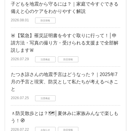
子どもを地震から守るには？｜家庭で今すぐできる
備えと心のケアをわかりやすく解説
2026.08.01
防災情報
🚨【緊急】罹災証明書を今すぐ取りに行って！│申
請方法・写真の撮り方・受けられる支援まで全部解
説します🚨
2026.07.29
注意喚起
防災情報
たつき諒さんの地震予言はどうなった？｜2025年7
月の予言と現実、防災として私たちが考えるべきこ
と
2026.07.25
注意喚起
🚶防災散歩とは？🗺️│夏休みに家族みんなで楽しも
う！🧭
2026.07.22
お知らせ
防災情報