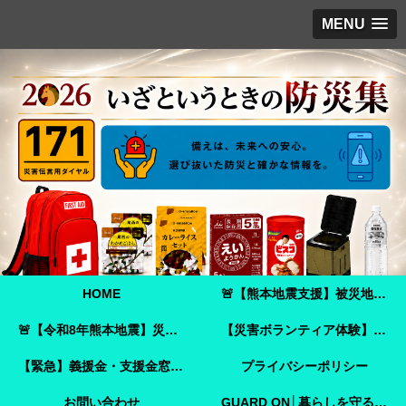
MENU
HOME
🚨【熊本地震支援】被災地へ必要な支援物資を届けませんか？｜Amazonほしい物リストで今すぐ支援できます🚨
🚨【令和8年熊本地震】災害ボランティア参加ガイド｜事前登録・申し込み方法・ボランティア活動保険🚨
【災害ボランティア体験】嘉島町で見た「命を守ることさえ難しい現実」と、全国へ伝えたいこと
【緊急】義援金・支援金窓口のご案内
プライバシーポリシー
お問い合わせ
GUARD ON│暮らしを守る防犯ガイド