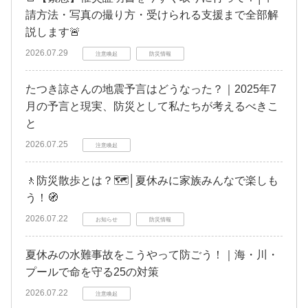
請方法・写真の撮り方・受けられる支援まで全部解
説します🚨
2026.07.29
注意喚起
防災情報
たつき諒さんの地震予言はどうなった？｜2025年7
月の予言と現実、防災として私たちが考えるべきこ
と
2026.07.25
注意喚起
🚶防災散歩とは？🗺️│夏休みに家族みんなで楽しも
う！🧭
2026.07.22
お知らせ
防災情報
夏休みの水難事故をこうやって防ごう！｜海・川・
プールで命を守る25の対策
2026.07.22
注意喚起