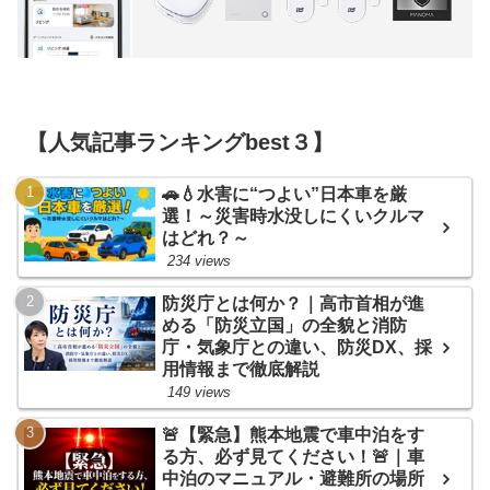
【人気記事ランキングbest３】
🚗💧水害に“つよい”日本車を厳
選！～災害時水没しにくいクルマ
はどれ？～
234 views
防災庁とは何か？｜高市首相が進
める「防災立国」の全貌と消防
庁・気象庁との違い、防災DX、採
用情報まで徹底解説
149 views
🚨【緊急】熊本地震で車中泊をす
る方、必ず見てください！🚨｜車
中泊のマニュアル・避難所の場所