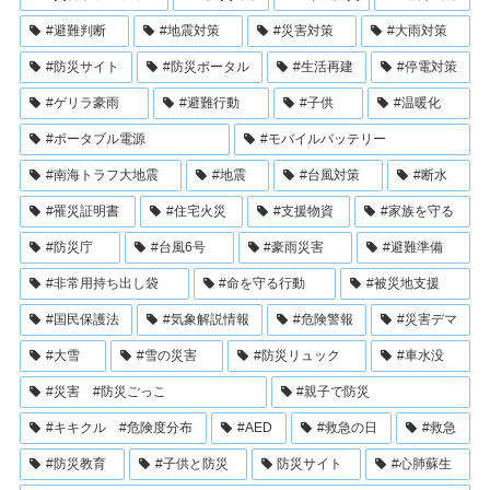
#避難判断
#地震対策
#災害対策
#大雨対策
#防災サイト
#防災ポータル
#生活再建
#停電対策
#ゲリラ豪雨
#避難行動
#子供
#温暖化
#ポータブル電源
#モバイルバッテリー
#南海トラフ大地震
#地震
#台風対策
#断水
#罹災証明書
#住宅火災
#支援物資
#家族を守る
#防災庁
#台風6号
#豪雨災害
#避難準備
#非常用持ち出し袋
#命を守る行動
#被災地支援
#国民保護法
#気象解説情報
#危険警報
#災害デマ
#大雪
#雪の災害
#防災リュック
#車水没
#災害 #防災ごっこ
#親子で防災
#キキクル #危険度分布
#AED
#救急の日
#救急
#防災教育
#子供と防災
防災サイト
#心肺蘇生