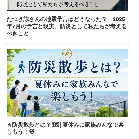
たつき諒さんの地震予言はどうなった？｜2025
年7月の予言と現実、防災として私たちが考える
べきこと
🚶防災散歩とは？🗺️│夏休みに家族みんなで楽
しもう！🧭