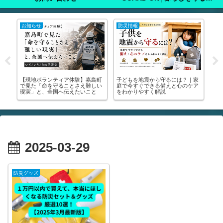
注意喚起
注意喚起
注
家
🚨【緊急】罹災証明書を今すぐ取
🚨【緊急】熊本地震で車中泊をす
た
ア
りに行って！│申請方法・写真の
る方、必ず見てください！🚨｜車
った
撮り方・受けられる支援まで全部
中泊のマニュアル・避難所の場所
実
解説します🚨
が分かります
き
2025-03-29
防災グッズ