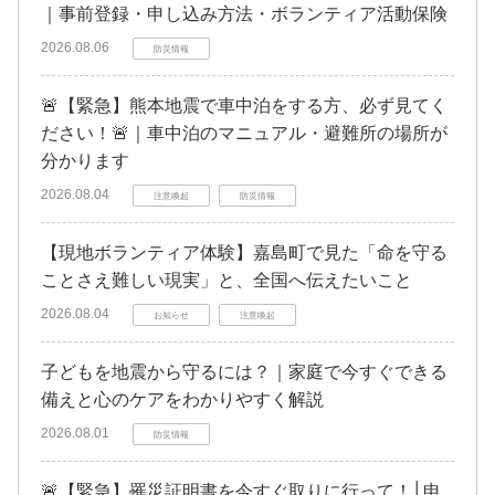
｜事前登録・申し込み方法・ボランティア活動保険
2026.08.06
防災情報
🚨【緊急】熊本地震で車中泊をする方、必ず見てく
ださい！🚨｜車中泊のマニュアル・避難所の場所が
分かります
2026.08.04
注意喚起
防災情報
【現地ボランティア体験】嘉島町で見た「命を守る
ことさえ難しい現実」と、全国へ伝えたいこと
2026.08.04
お知らせ
注意喚起
子どもを地震から守るには？｜家庭で今すぐできる
備えと心のケアをわかりやすく解説
2026.08.01
防災情報
🚨【緊急】罹災証明書を今すぐ取りに行って！│申