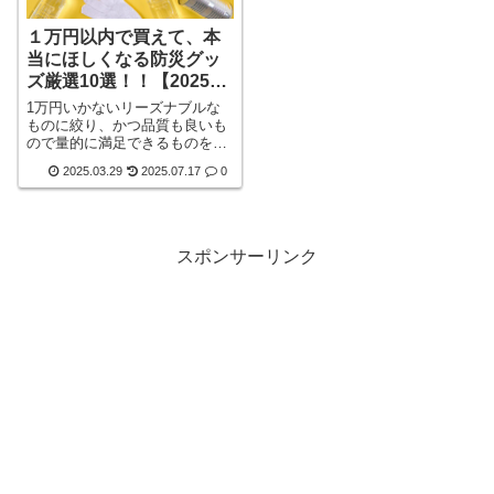
１万円以内で買えて、本
当にほしくなる防災グッ
ズ厳選10選！！【2025年
7月最新版】
1万円いかないリーズナブルな
ものに絞り、かつ品質も良いも
ので量的に満足できるものを厳
選してみました。1万円しなく
2025.03.29
2025.07.17
0
ても、良いもの、たくさんある
んです！！ご紹介していきま
す。一見の価値ありです。
スポンサーリンク