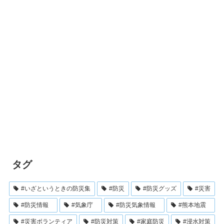
タグ
#いざというときの防災集
#防災
#防災グッズ
#災害
#防災情報
#気象庁
#防災気象情報
#熊本地震
#災害ボランティア
#防災対策
#家庭防災
#浸水対策